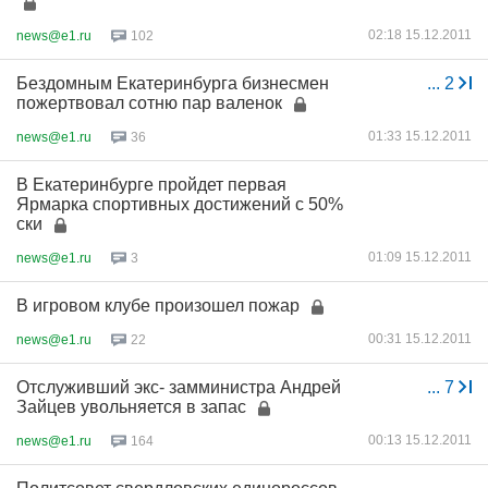
02:18 15.12.2011
news@e1.ru
102
Бездомным Екатеринбурга бизнесмен
...
2
пожертвовал сотню пар валенок
01:33 15.12.2011
news@e1.ru
36
В Екатеринбурге пройдет первая
Ярмарка спортивных достижений с 50%
ски
01:09 15.12.2011
news@e1.ru
3
В игровом клубе произошел пожар
00:31 15.12.2011
news@e1.ru
22
Отслуживший экс- замминистра Андрей
...
7
Зайцев увольняется в запас
00:13 15.12.2011
news@e1.ru
164