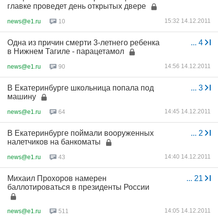
главке проведет день открытых двере
15:32 14.12.2011
news@e1.ru
10
Одна из причин смерти 3-летнего ребенка
...
4
в Нижнем Тагиле - парацетамол
14:56 14.12.2011
news@e1.ru
90
В Екатеринбурге школьница попала под
...
3
машину
14:45 14.12.2011
news@e1.ru
64
В Екатеринбурге поймали вооруженных
...
2
налетчиков на банкоматы
14:40 14.12.2011
news@e1.ru
43
Михаил Прохоров намерен
...
21
баллотироваться в президенты России
14:05 14.12.2011
news@e1.ru
511