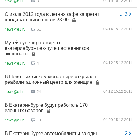
04:15 15.12.2011
news@e1.ru
31
С июля 2012 года в летних кафе запретят
...
3
продавать пиво после 23:00
04:14 15.12.2011
news@e1.ru
61
Музей сувениров ждет от
екатеринбуржцев-путешественников
экспонаты
04:12 15.12.2011
news@e1.ru
4
В Ново-Тихвиском монастыре открылся
реабилитационный центр для женщин
04:12 15.12.2011
news@e1.ru
24
В Екатеринбурге будут работать 170
елочных базаров
04:09 15.12.2011
news@e1.ru
10
В Екатеринбурге автомобилисты за один
...
2