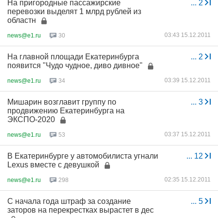
На пригородные пассажирские
...
2
перевозки выделят 1 млрд рублей из
областн
03:43 15.12.2011
news@e1.ru
30
На главной площади Екатеринбурга
...
2
появится "Чудо чудное, диво дивное"
03:39 15.12.2011
news@e1.ru
34
Мишарин возглавит группу по
...
3
продвижению Екатеринбурга на
ЭКСПО-2020
03:37 15.12.2011
news@e1.ru
53
В Екатеринбурге у автомобилиста угнали
...
12
Lexus вместе с девушкой
02:35 15.12.2011
news@e1.ru
298
С начала года штраф за создание
...
5
заторов на перекрестках вырастет в дес