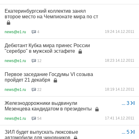
Екатеринбургский коллектив занял
второе место на Чемпионате мира по ст
19:24 14.12.2011
news@e1.ru
4
Дебютант Кубка мира принес России
"серебро" в мужской эстафете
18:23 14.12.2011
news@e1.ru
12
Первое заседание Госдумы VI созыва
пройдет 21 декабря
18:19 14.12.2011
news@e1.ru
22
Железнодорожники выдвинули
...
3
Мезенцева кандидатом в президенты
17:41 14.12.2011
news@e1.ru
54
ЗИЛ будет выпускать люксовые
...
5
автомобили для чиновников