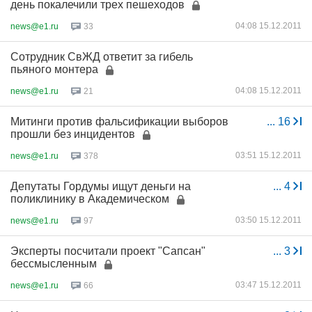
день покалечили трех пешеходов
04:08 15.12.2011
news@e1.ru
33
Сотрудник СвЖД ответит за гибель
пьяного монтера
04:08 15.12.2011
news@e1.ru
21
Митинги против фальсификации выборов
...
16
прошли без инцидентов
03:51 15.12.2011
news@e1.ru
378
Депутаты Гордумы ищут деньги на
...
4
поликлинику в Академическом
03:50 15.12.2011
news@e1.ru
97
Эксперты посчитали проект "Сапсан"
...
3
бессмысленным
03:47 15.12.2011
news@e1.ru
66