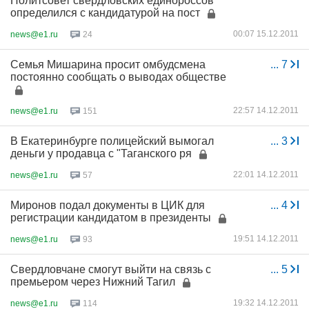
Политсовет свердловских единороссов
определился с кандидатурой на пост
00:07 15.12.2011
news@e1.ru
24
Семья Мишарина просит омбудсмена
...
7
постоянно сообщать о выводах обществе
22:57 14.12.2011
news@e1.ru
151
В Екатеринбурге полицейский вымогал
...
3
деньги у продавца с "Таганского ря
22:01 14.12.2011
news@e1.ru
57
Миронов подал документы в ЦИК для
...
4
регистрации кандидатом в президенты
19:51 14.12.2011
news@e1.ru
93
Свердловчане смогут выйти на связь с
...
5
премьером через Нижний Тагил
19:32 14.12.2011
news@e1.ru
114