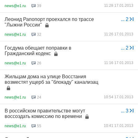
11:28 17.01.2013
news@e1.ru
39
Леонид Рапопорт проехался по трассе
...
2
"Лыжни России"
11:26 17.01.2013
news@e1.ru
32
Госдума обещает поправки в
...
2
Гражданский кодекс
11:16 17.01.2013
news@e1.ru
26
Жильцам дома на улице Восстания
возместят ущерб за "блокаду" канализац
10:54 17.01.2013
news@e1.ru
24
В российском правительстве могут
...
3
воссоздать комиссию по времени
10:41 17.01.2013
news@e1.ru
55