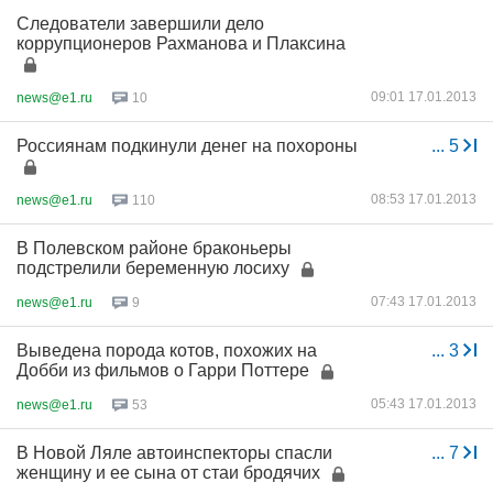
Следователи завершили дело
коррупционеров Рахманова и Плаксина
09:01 17.01.2013
news@e1.ru
10
Россиянам подкинули денег на похороны
...
5
08:53 17.01.2013
news@e1.ru
110
В Полевском районе браконьеры
подстрелили беременную лосиху
07:43 17.01.2013
news@e1.ru
9
Выведена порода котов, похожих на
...
3
Добби из фильмов о Гарри Поттере
05:43 17.01.2013
news@e1.ru
53
В Новой Ляле автоинспекторы спасли
...
7
женщину и ее сына от стаи бродячих