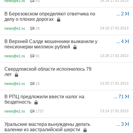
14:14 17.01.2013
news@e1.ru
43
В Березовском определяют ответчика по
...
2
делу о плохих дорогах
14:10 17.01.2013
news@e1.ru
26
В Верхней Салде мошенники выманили у
...
4
пенсионерки миллион рублей
13:29 17.01.2013
news@e1.ru
91
Свердловской области исполнилось 79
лет
13:25 17.01.2013
news@e1.ru
15
В РПЦ предложили ввести налог на
...
71
бездетность
13:14 17.01.2013
news@e1.ru
1757
Уральские мастера вынуждены делать
...
3
валенки из австралийской шерсти