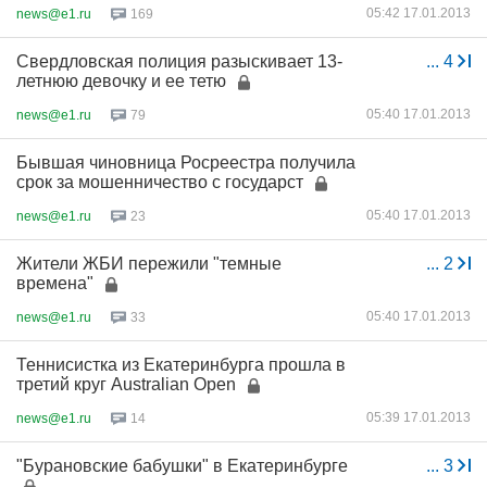
05:42 17.01.2013
news@e1.ru
169
Свердловская полиция разыскивает 13-
...
4
летнюю девочку и ее тетю
05:40 17.01.2013
news@e1.ru
79
Бывшая чиновница Росреестра получила
срок за мошенничество с государст
05:40 17.01.2013
news@e1.ru
23
Жители ЖБИ пережили "темные
...
2
времена"
05:40 17.01.2013
news@e1.ru
33
Теннисистка из Екатеринбурга прошла в
третий круг Australian Open
05:39 17.01.2013
news@e1.ru
14
"Бурановские бабушки" в Екатеринбурге
...
3