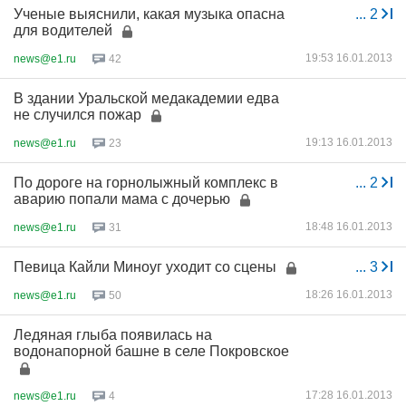
Ученые выяснили, какая музыка опасна
...
2
для водителей
19:53 16.01.2013
news@e1.ru
42
В здании Уральской медакадемии едва
не случился пожар
19:13 16.01.2013
news@e1.ru
23
По дороге на горнолыжный комплекс в
...
2
аварию попали мама с дочерью
18:48 16.01.2013
news@e1.ru
31
Певица Кайли Миноуг уходит со сцены
...
3
18:26 16.01.2013
news@e1.ru
50
Ледяная глыба появилась на
водонапорной башне в селе Покровское
17:28 16.01.2013
news@e1.ru
4