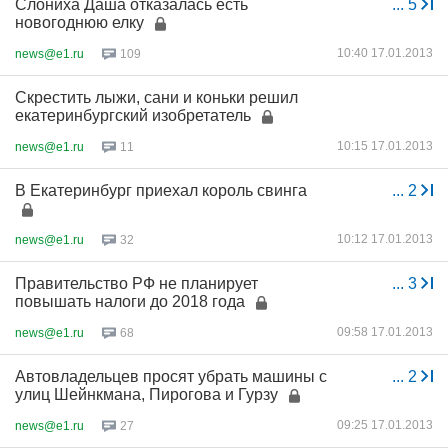
Слониха Даша отказалась есть
...
5
новогоднюю елку
10:40 17.01.2013
news@e1.ru
109
Скрестить лыжи, сани и коньки решил
екатеринбургский изобретатель
10:15 17.01.2013
news@e1.ru
11
В Екатеринбург приехал король свинга
...
2
10:12 17.01.2013
news@e1.ru
32
Правительство РФ не планирует
...
3
повышать налоги до 2018 года
09:58 17.01.2013
news@e1.ru
68
Автовладельцев просят убрать машины с
...
2
улиц Шейнкмана, Пирогова и Гурзу
09:25 17.01.2013
news@e1.ru
27