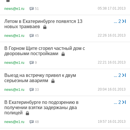
05:38 17.01.2013
news@e1.ru
51
Летом в Екатеринбурге появятся 13
...
2
новых трамваев
22:26 16.01.2013
news@e1.ru
45
В Горном Щите сгорел частный дом с
дворовыми постройками
22:21 16.01.2013
news@e1.ru
9
Выезд на встречку привел к двум
...
2
серьезным авариям
20:04 16.01.2013
news@e1.ru
33
В Екатеринбурге по подозрению в
...
2
получении взятки задержаны два
полицей
19:57 16.01.2013
news@e1.ru
48