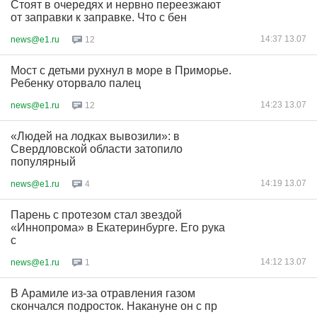
Стоят в очередях и нервно переезжают
от заправки к заправке. Что с бен
14:37 13.07
news@e1.ru
12
Мост с детьми рухнул в море в Приморье.
Ребенку оторвало палец
14:23 13.07
news@e1.ru
12
«Людей на лодках вывозили»: в
Свердловской области затопило
популярный
14:19 13.07
news@e1.ru
4
Парень с протезом стал звездой
«Иннопрома» в Екатеринбурге. Его рука
с
14:12 13.07
news@e1.ru
1
В Арамиле из-за отравления газом
скончался подросток. Накануне он с пр