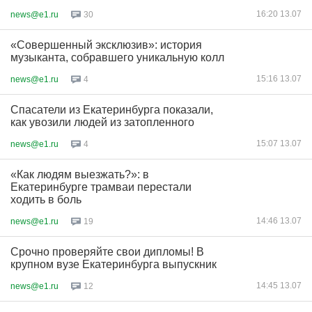
16:20 13.07
news@e1.ru
30
«Совершенный эксклюзив»: история
музыканта, собравшего уникальную колл
15:16 13.07
news@e1.ru
4
Спасатели из Екатеринбурга показали,
как увозили людей из затопленного
15:07 13.07
news@e1.ru
4
«Как людям выезжать?»: в
Екатеринбурге трамваи перестали
ходить в боль
14:46 13.07
news@e1.ru
19
Срочно проверяйте свои дипломы! В
крупном вузе Екатеринбурга выпускник
14:45 13.07
news@e1.ru
12