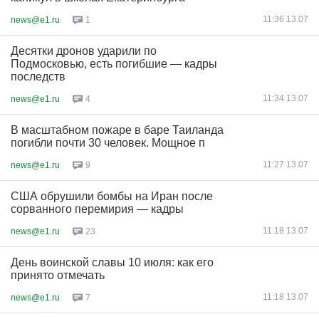
11:36 13.07
news@e1.ru
1
Десятки дронов ударили по
Подмосковью, есть погибшие — кадры
последств
11:34 13.07
news@e1.ru
4
В масштабном пожаре в баре Таиланда
погибли почти 30 человек. Мощное п
11:27 13.07
news@e1.ru
9
США обрушили бомбы на Иран после
сорванного перемирия — кадры
11:18 13.07
news@e1.ru
23
День воинской славы 10 июля: как его
принято отмечать
11:18 13.07
news@e1.ru
7