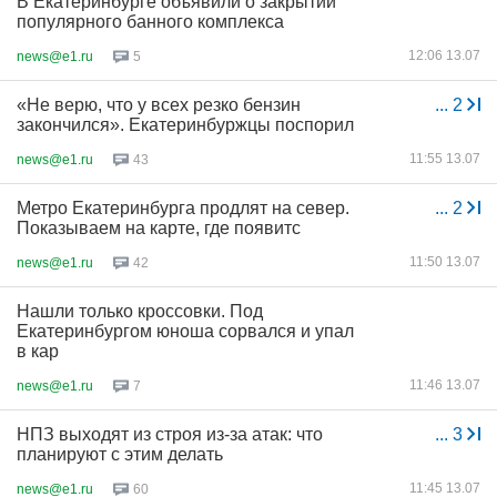
В Екатеринбурге объявили о закрытии
популярного банного комплекса
12:06 13.07
news@e1.ru
5
«Не верю, что у всех резко бензин
...
2
закончился». Екатеринбуржцы поспорил
11:55 13.07
news@e1.ru
43
Метро Екатеринбурга продлят на север.
...
2
Показываем на карте, где появитс
11:50 13.07
news@e1.ru
42
Нашли только кроссовки. Под
Екатеринбургом юноша сорвался и упал
в кар
11:46 13.07
news@e1.ru
7
НПЗ выходят из строя из-за атак: что
...
3
планируют с этим делать
11:45 13.07
news@e1.ru
60