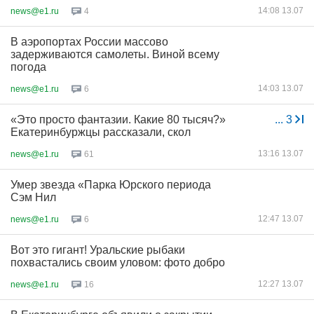
14:08 13.07
news@e1.ru
4
В аэропортах России массово
задерживаются самолеты. Виной всему
погода
14:03 13.07
news@e1.ru
6
«Это просто фантазии. Какие 80 тысяч?»
...
3
Екатеринбуржцы рассказали, скол
13:16 13.07
news@e1.ru
61
Умер звезда «Парка Юрского периода
Сэм Нил
12:47 13.07
news@e1.ru
6
Вот это гигант! Уральские рыбаки
похвастались своим уловом: фото добро
12:27 13.07
news@e1.ru
16