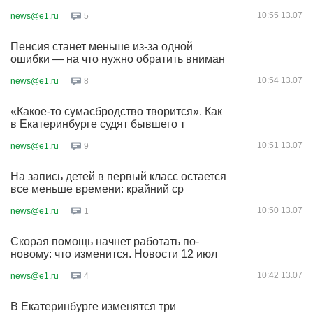
10:55 13.07
news@e1.ru
5
Пенсия станет меньше из-за одной
ошибки — на что нужно обратить вниман
10:54 13.07
news@e1.ru
8
«Какое-то сумасбродство творится». Как
в Екатеринбурге судят бывшего т
10:51 13.07
news@e1.ru
9
На запись детей в первый класс остается
все меньше времени: крайний ср
10:50 13.07
news@e1.ru
1
Скорая помощь начнет работать по-
новому: что изменится. Новости 12 июл
10:42 13.07
news@e1.ru
4
В Екатеринбурге изменятся три