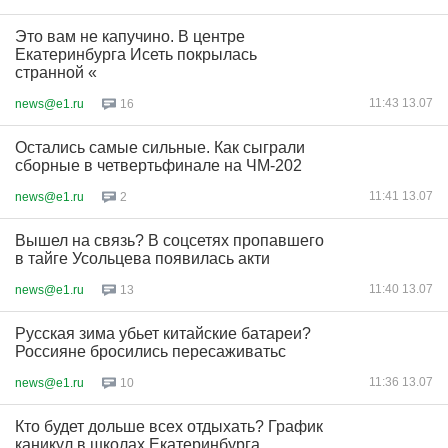
Это вам не капучино. В центре
Екатеринбурга Исеть покрылась
странной «
11:43 13.07
news@e1.ru
16
Остались самые сильные. Как сыграли
сборные в четвертьфинале на ЧМ-202
11:41 13.07
news@e1.ru
2
Вышел на связь? В соцсетях пропавшего
в тайге Усольцева появилась акти
11:40 13.07
news@e1.ru
13
Русская зима убьет китайские батареи?
Россияне бросились пересаживатьс
11:36 13.07
news@e1.ru
10
Кто будет дольше всех отдыхать? График
каникул в школах Екатеринбурга