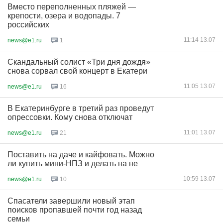
Вместо переполненных пляжей —
крепости, озера и водопады. 7
российских
11:14 13.07
news@e1.ru
1
Скандальный солист «Три дня дождя»
снова сорвал свой концерт в Екатери
11:05 13.07
news@e1.ru
16
В Екатеринбурге в третий раз проведут
опрессовки. Кому снова отключат
11:01 13.07
news@e1.ru
21
Поставить на даче и кайфовать. Можно
ли купить мини-НПЗ и делать на не
10:59 13.07
news@e1.ru
10
Спасатели завершили новый этап
поисков пропавшей почти год назад
семьи