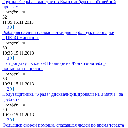
Группа "СерьГа" выступит в Екатеринбурге с юбилейной
програм
news@e1.ru
32
11:35 15.11.2013
...
2
Рыба для оленя и еловые ветки для верблюда: в зоопарке
ЦПКиО животные
news@e1.ru
39
10:35 15.11.2013
...
3
На прогулку - в каске! Во дворе на Фонвизина забор
поставили напротив
news@e1.ru
58
10:21 15.11.2013
...
2
Полузащитника "Урала" дисквалифицировали на 3 матча - за
грубость
news@e1.ru
29
10:10 15.11.2013
...
2
Фельдшер скорой помощи, спасавшая людей во время теракта