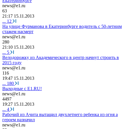
Екатеринбурге
news@e1.ru
63
21:17 15.11.2013
...
12
На улице Фурманова в Екатеринбурге водитель с 50-летним
стажем насмерт
news@e1.ru
280
21:10 15.11.2013
...
5
Велодорожку из Академического в центр начнут строить в
2015 году
news@e1.ru
116
19:47 15.11.2013
...
180
Выходные с E1.RU!
news@e1.ru
4497
19:27 15.11.2013
...
4
Рабочий из Ачита вытащил двухлетнего ребенка из огня а
героем назначил
news@e1.ru