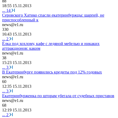
88
18:55 15.11.2013
...
14
Серовского Хатико спасли екатеринбуржцы: шарпей, не
приспособленный к
news@e1.ru
330
16:43 15.11.2013
...
2
Ёлка под хохлому, кафе с ледяной мебелью и никаких
аттракционов: каким
news@e1.ru
38
15:23 15.11.2013
...
3
В Екатеринбурге появились кредиты под 12% годовых
news@e1.ru
60
12:35 15.11.2013
...
3
Екатеринбурженка по шторам убегала от судебных приставов
news@e1.ru
68
12:19 15.11.2013
...
2