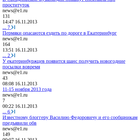
проституток
news@e1.ru
131
14:47 16.11.2013
...
7
Пермяки опасаются ездить по дороге в Екатеринбург
news@e1.ru
164
13:51 16.11.2013
...
2
У екатеринбуржцев появится шанс получить новогодние
посылки вовремя
news@e1.ru
43
08:08 16.11.2013
11-15 ноября 2013 года
news@e1.ru
7
00:22 16.11.2013
...
6
Известному блоггеру Василию Федоровичу и его сообщникам
предъявили обв
news@e1.ru
149
00:07 16.11.2013