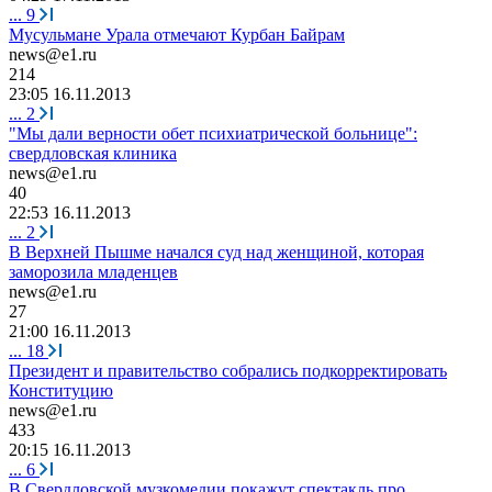
...
9
Мусульмане Урала отмечают Курбан Байрам
news@e1.ru
214
23:05 16.11.2013
...
2
"Мы дали верности обет психиатрической больнице":
свердловская клиника
news@e1.ru
40
22:53 16.11.2013
...
2
В Верхней Пышме начался суд над женщиной, которая
заморозила младенцев
news@e1.ru
27
21:00 16.11.2013
...
18
Президент и правительство собрались подкорректировать
Конституцию
news@e1.ru
433
20:15 16.11.2013
...
6
В Свердловской музкомедии покажут спектакль про