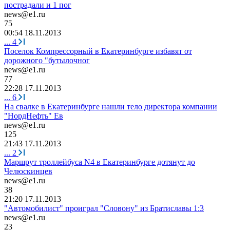
пострадали и 1 пог
news@e1.ru
75
00:54 18.11.2013
...
4
Поселок Компрессорный в Екатеринбурге избавят от
дорожного "бутылочног
news@e1.ru
77
22:28 17.11.2013
...
6
На свалке в Екатеринбурге нашли тело директора компании
"НордНефть" Ев
news@e1.ru
125
21:43 17.11.2013
...
2
Маршрут троллейбуса N4 в Екатеринбурге дотянут до
Челюскинцев
news@e1.ru
38
21:20 17.11.2013
"Автомобилист" проиграл "Словону" из Братиславы 1:3
news@e1.ru
23