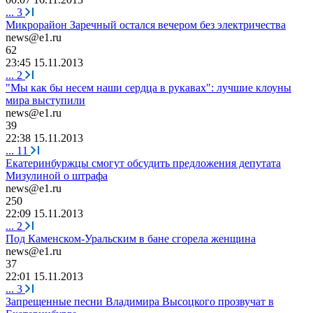
...
3
Микрорайон Заречный остался вечером без электричества
news@e1.ru
62
23:45 15.11.2013
...
2
"Мы как бы несем наши сердца в рукавах": лучшие клоуны
мира выступили
news@e1.ru
39
22:38 15.11.2013
...
11
Екатеринбуржцы смогут обсудить предложения депутата
Мизулиной о штрафа
news@e1.ru
250
22:09 15.11.2013
...
2
Под Каменском-Уральским в бане сгорела женщина
news@e1.ru
37
22:01 15.11.2013
...
3
Запрещенные песни Владимира Высоцкого прозвучат в