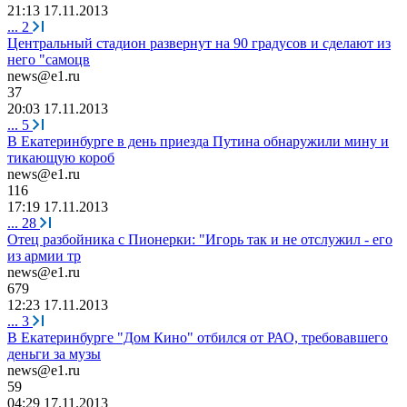
21:13 17.11.2013
...
2
Центральный стадион развернут на 90 градусов и сделают из
него "самоцв
news@e1.ru
37
20:03 17.11.2013
...
5
В Екатеринбурге в день приезда Путина обнаружили мину и
тикающую короб
news@e1.ru
116
17:19 17.11.2013
...
28
Отец разбойника с Пионерки: "Игорь так и не отслужил - его
из армии тр
news@e1.ru
679
12:23 17.11.2013
...
3
В Екатеринбурге "Дом Кино" отбился от РАО, требовавшего
деньги за музы
news@e1.ru
59
04:29 17.11.2013