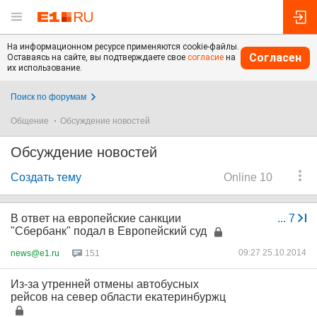
На информационном ресурсе применяются cookie-файлы.
Согласен
Оставаясь на сайте, вы подтверждаете свое
согласие
на
их использование.
Поиск по форумам
Общение
Обсуждение новостей
Обсуждение новостей
Создать тему
Online 10
В ответ на европейские санкции
...
7
"Сбербанк" подал в Европейский суд
09:27 25.10.2014
news@e1.ru
151
Из-за утренней отмены автобусных
рейсов на север области екатеринбуржц