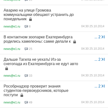
Аварию на улице Громова
коммунальщики обещают устранить до
понедельник
04:30 25.10.2014
news@e1.ru
8
В контактном зоопарке Екатеринбурга
...
2
родились хамелеоны: самке делали к
04:30 25.10.2014
news@e1.ru
25
Дальше Тагила не уехать! Из-за
...
2
снегопада из Екатеринбурга не едут авто
04:30 25.10.2014
news@e1.ru
33
Рособрнадзор проверит знания
...
2
студентов-первокурсников, которые
поступи
04:30 25.10.2014
news@e1.ru
49