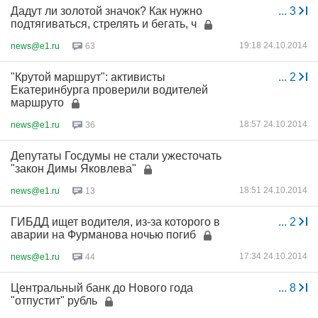
Дадут ли золотой значок? Как нужно
...
3
подтягиваться, стрелять и бегать, ч
19:18 24.10.2014
news@e1.ru
63
"Крутой маршрут": активисты
...
2
Екатеринбурга проверили водителей
маршруто
18:57 24.10.2014
news@e1.ru
36
Депутаты Госдумы не стали ужесточать
"закон Димы Яковлева"
18:51 24.10.2014
news@e1.ru
13
ГИБДД ищет водителя, из-за которого в
...
2
аварии на Фурманова ночью погиб
17:34 24.10.2014
news@e1.ru
44
Центральный банк до Нового года
...
8
"отпустит" рубль