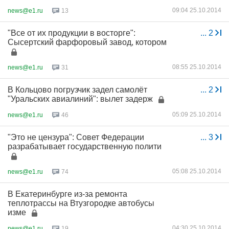
09:04 25.10.2014
news@e1.ru
13
"Все от их продукции в восторге":
...
2
Сысертский фарфоровый завод, котором
08:55 25.10.2014
news@e1.ru
31
В Кольцово погрузчик задел самолёт
...
2
"Уральских авиалиний": вылет задерж
05:09 25.10.2014
news@e1.ru
46
"Это не цензура": Совет Федерации
...
3
разрабатывает государственную полити
05:08 25.10.2014
news@e1.ru
74
В Екатеринбурге из-за ремонта
теплотрассы на Втузгородке автобусы
изме
04:30 25.10.2014
news@e1.ru
19