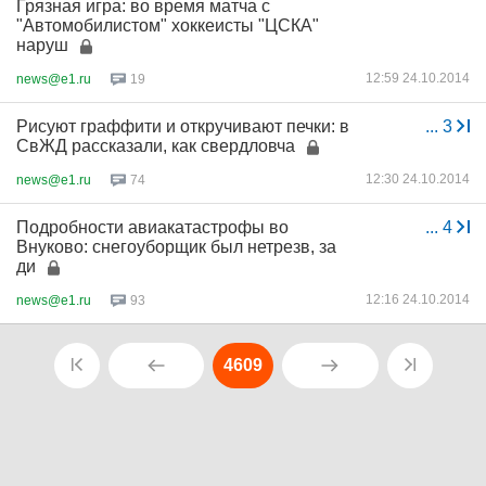
Грязная игра: во время матча с
"Автомобилистом" хоккеисты "ЦСКА"
наруш
12:59 24.10.2014
news@e1.ru
19
Рисуют граффити и откручивают печки: в
...
3
СвЖД рассказали, как свердловча
12:30 24.10.2014
news@e1.ru
74
Подробности авиакатастрофы во
...
4
Внуково: снегоуборщик был нетрезв, за
ди
12:16 24.10.2014
news@e1.ru
93
4609