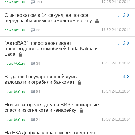
17:25 24.10.2014
news@e1.ru
191
С интервалом в 14 секунд: на полосе
...
2
перед разбившимся самолетом во Вну
16:52 24.10.2014
news@e1.ru
38
"АвтоВАЗ" приостановливает
...
2
производство автомобилей Lada Kalina и
Lada
16:31 24.10.2014
news@e1.ru
39
В здании Государственной думы
...
4
взломали и ограбили банкомат
16:14 24.10.2014
news@e1.ru
84
Ночью загорелся дом на ВИЗе: пожарные
спасли из огня кота и канарейку
16:07 24.10.2014
news@e1.ru
21
На ЕКАДе фура ушла в кювет: водителя