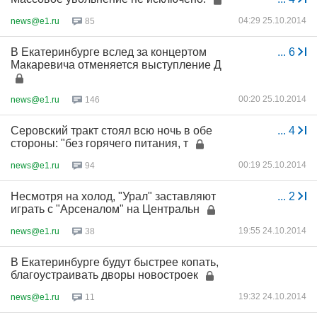
04:29 25.10.2014
news@e1.ru
85
В Екатеринбурге вслед за концертом
...
6
Макаревича отменяется выступление Д
00:20 25.10.2014
news@e1.ru
146
Серовский тракт стоял всю ночь в обе
...
4
стороны: "без горячего питания, т
00:19 25.10.2014
news@e1.ru
94
Несмотря на холод, "Урал" заставляют
...
2
играть с "Арсеналом" на Центральн
19:55 24.10.2014
news@e1.ru
38
В Екатеринбурге будут быстрее копать,
благоустраивать дворы новостроек
19:32 24.10.2014
news@e1.ru
11