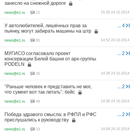
занесло на снежной дороге
15:35 24.10.2014
news@e1.ru
22
У автолюбителей, лишённых прав за
...
4
пьянку, могут забирать машины на штр
14:52 24.10.2014
news@e1.ru
85
МУГИСО согласовало проект
...
2
консервации Белой башни от арх-группы
PODELN
14:39 24.10.2014
news@e1.ru
30
"Раньше человек и представить не мог,
...
2
что сумеет вот так летать": бейс
14:30 24.10.2014
news@e1.ru
48
Победа здравого смысла: в РФПЛ и РФС
...
2
прислушались к руководству
14:08 24.10.2014
news@e1.ru
33