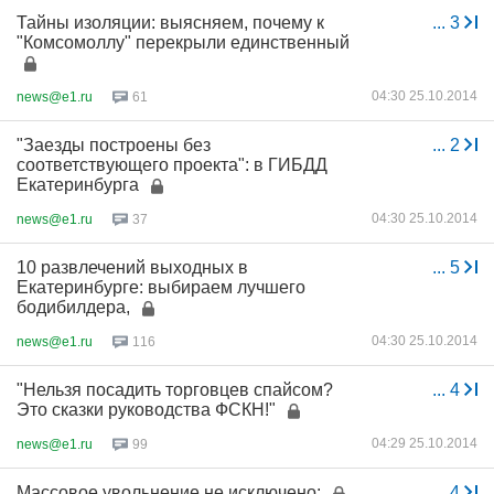
Тайны изоляции: выясняем, почему к
...
3
"Комсомоллу" перекрыли единственный
04:30 25.10.2014
news@e1.ru
61
"Заезды построены без
...
2
соответствующего проекта": в ГИБДД
Екатеринбурга
04:30 25.10.2014
news@e1.ru
37
10 развлечений выходных в
...
5
Екатеринбурге: выбираем лучшего
бодибилдера,
04:30 25.10.2014
news@e1.ru
116
"Нельзя посадить торговцев спайсом?
...
4
Это сказки руководства ФСКН!"
04:29 25.10.2014
news@e1.ru
99
Массовое увольнение не исключено:
...
4