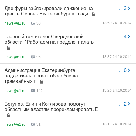
Две фуры заблокировали движение на
...
3
трассе Серов - Екатеринбург и созда
13:50 24.10.2014
news@e1.ru
50
Главный токсиколог Свердловской
...
4
области: "Работаем на пределе, палаты
13:37 24.10.2014
news@e1.ru
95
Администрация Екатеринбурга
...
6
поддержала проект обособления
трамвайных п
13:26 24.10.2014
news@e1.ru
142
Бегунов, Енин и Котлярова помогут
...
2
областным властям прорекламировать Е
13:19 24.10.2014
news@e1.ru
31