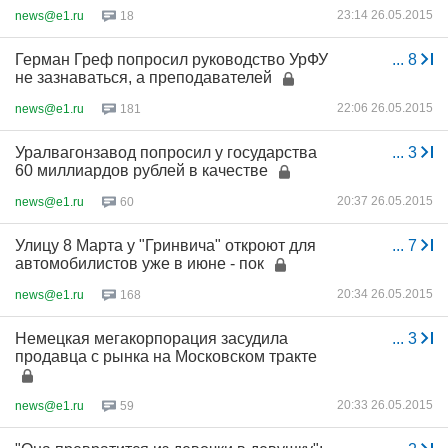
23:14 26.05.2015
news@e1.ru
18
Герман Греф попросил руководство УрФУ
...
8
не зазнаваться, а преподавателей
22:06 26.05.2015
news@e1.ru
181
Уралвагонзавод попросил у государства
...
3
60 миллиардов рублей в качестве
20:37 26.05.2015
news@e1.ru
60
Улицу 8 Марта у "Гринвича" откроют для
...
7
автомобилистов уже в июне - пок
20:34 26.05.2015
news@e1.ru
168
Немецкая мегакорпорация засудила
...
3
продавца с рынка на Московском тракте
20:33 26.05.2015
news@e1.ru
59