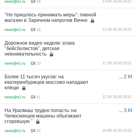
13:04 26.05.2015
news@e1.ru
58
"Не пришлось принимать меры": пивной
магазин в Заречном напротив Вечно
12:48 26.05.2015
news@e1.ru
16
Дорожное видео недели: атака
"бейсболистов", детская
невнимательность
11:39 26.05.2015
news@e1.ru
20
Более 11 тысяч укусов: на
...
2
екатеринбуржцев массово нападают
клещи
11:30 26.05.2015
news@e1.ru
41
На Уралмаш трудно попасть: на
...
3
Челюскинцев машины объезжают
сгоревшую "
10:48 26.05.2015
news@e1.ru
54