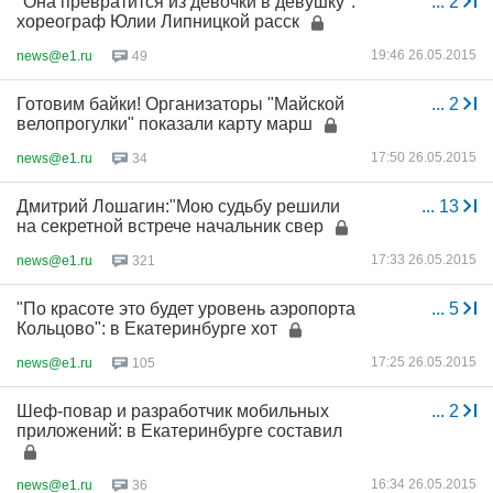
"Она превратится из девочки в девушку":
...
2
хореограф Юлии Липницкой расск
19:46 26.05.2015
news@e1.ru
49
Готовим байки! Организаторы "Майской
...
2
велопрогулки" показали карту марш
17:50 26.05.2015
news@e1.ru
34
Дмитрий Лошагин:"Мою судьбу решили
...
13
на секретной встрече начальник свер
17:33 26.05.2015
news@e1.ru
321
"По красоте это будет уровень аэропорта
...
5
Кольцово": в Екатеринбурге хот
17:25 26.05.2015
news@e1.ru
105
Шеф-повар и разработчик мобильных
...
2
приложений: в Екатеринбурге составил
16:34 26.05.2015
news@e1.ru
36