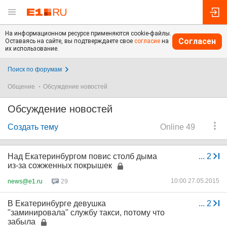
На информационном ресурсе применяются cookie-файлы.
Согласен
Оставаясь на сайте, вы подтверждаете свое
согласие
на
их использование.
Поиск по форумам
Общение
Обсуждение новостей
Обсуждение новостей
Создать тему
Online 49
Над Екатеринбургом повис столб дыма
...
2
из-за сожженных покрышек
10:00 27.05.2015
news@e1.ru
29
В Екатеринбурге девушка
...
2
"заминировала" службу такси, потому что
забыла