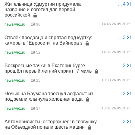
Жительница Удмуртии придумала
...
4
название и логотип для первой
российской
14:46 26.05.2015
news@e1.ru
96
Отвлёк продавца и спрятал под куртку:
...
3
камеры в "Евросети" на Вайнера з
14:37 26.05.2015
news@e1.ru
52
Воскресные тачки: в Екатеринбурге
...
2
прошёл первый летний спринт "7 миль
13:33 26.05.2015
news@e1.ru
25
Ночью на Баумана треснул асфальт: из-
...
2
под земли хлынула холодная вода
13:07 26.05.2015
news@e1.ru
37
Автомобилисты, осторожнее: в "ловушку"
...
3
на Объездной попали шесть машин