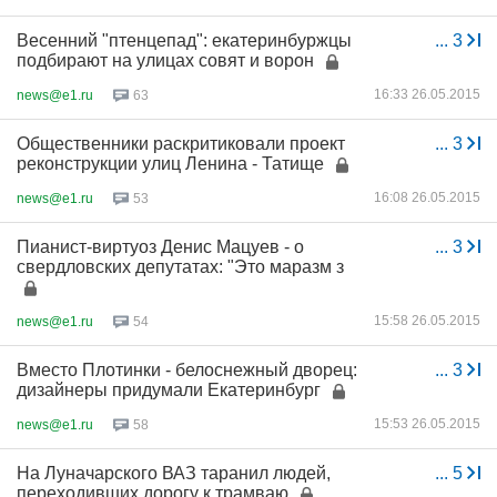
Весенний "птенцепад": екатеринбуржцы
...
3
подбирают на улицах совят и ворон
16:33 26.05.2015
news@e1.ru
63
Общественники раскритиковали проект
...
3
реконструкции улиц Ленина - Татище
16:08 26.05.2015
news@e1.ru
53
Пианист-виртуоз Денис Мацуев - о
...
3
свердловских депутатах: "Это маразм з
15:58 26.05.2015
news@e1.ru
54
Вместо Плотинки - белоснежный дворец:
...
3
дизайнеры придумали Екатеринбург
15:53 26.05.2015
news@e1.ru
58
На Луначарского ВАЗ таранил людей,
...
5
переходивших дорогу к трамваю