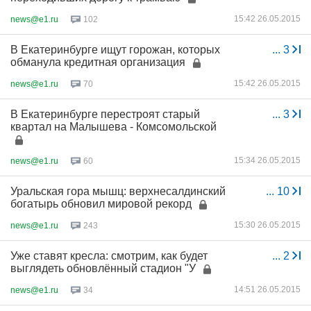
15:42 26.05.2015
news@e1.ru
102
В Екатеринбурге ищут горожан, которых
...
3
обманула кредитная организация
15:42 26.05.2015
news@e1.ru
70
В Екатеринбурге перестроят старый
...
3
квартал на Малышева - Комсомольской
15:34 26.05.2015
news@e1.ru
60
Уральская гора мышц: верхнесалдинский
...
10
богатырь обновил мировой рекорд
15:30 26.05.2015
news@e1.ru
243
Уже ставят кресла: смотрим, как будет
...
2
выглядеть обновлённый стадион "У
14:51 26.05.2015
news@e1.ru
34