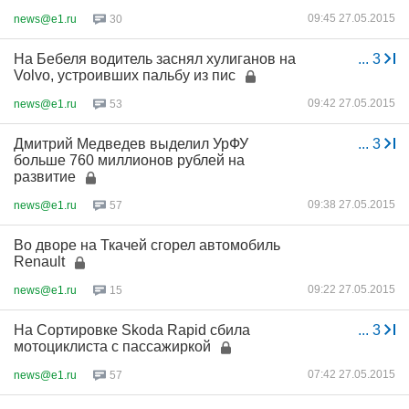
09:45 27.05.2015
news@e1.ru
30
На Бебеля водитель заснял хулиганов на
...
3
Volvo, устроивших пальбу из пис
09:42 27.05.2015
news@e1.ru
53
Дмитрий Медведев выделил УрФУ
...
3
больше 760 миллионов рублей на
развитие
09:38 27.05.2015
news@e1.ru
57
Во дворе на Ткачей сгорел автомобиль
Renault
09:22 27.05.2015
news@e1.ru
15
На Сортировке Skoda Rapid сбила
...
3
мотоциклиста с пассажиркой
07:42 27.05.2015
news@e1.ru
57