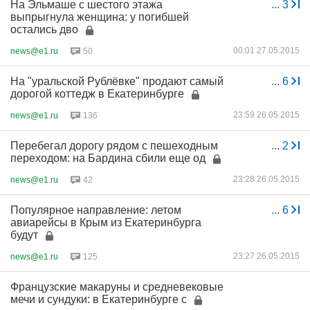
На Эльмаше с шестого этажа
...
3
выпрыгнула женщина: у погибшей
остались дво
00:01 27.05.2015
news@e1.ru
50
На "уральской Рублёвке" продают самый
...
6
дорогой коттедж в Екатеринбурге
23:59 26.05.2015
news@e1.ru
136
Перебегал дорогу рядом с пешеходным
...
2
переходом: на Бардина сбили еще од
23:28 26.05.2015
news@e1.ru
42
Популярное направление: летом
...
6
авиарейсы в Крым из Екатеринбурга
будут
23:27 26.05.2015
news@e1.ru
125
Французские макаруны и средневековые
мечи и сундуки: в Екатеринбурге с