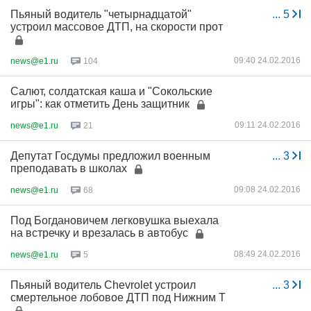
Пьяный водитель "четырнадцатой"
...
5
устроил массовое ДТП, на скорости прот
09:40 24.02.2016
news@e1.ru
104
Салют, солдатская каша и "Сокольские
игры": как отметить День защитник
09:11 24.02.2016
news@e1.ru
21
Депутат Госдумы предложил военным
...
3
преподавать в школах
09:08 24.02.2016
news@e1.ru
68
Под Богдановичем легковушка выехала
на встречку и врезалась в автобус
08:49 24.02.2016
news@e1.ru
5
Пьяный водитель Chevrolet устроил
...
3
смертельное лобовое ДТП под Нижним Т