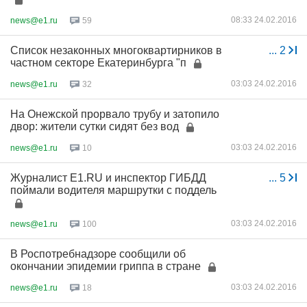
08:33 24.02.2016
news@e1.ru
59
Список незаконных многоквартирников в
...
2
частном секторе Екатеринбурга "п
03:03 24.02.2016
news@e1.ru
32
На Онежской прорвало трубу и затопило
двор: жители сутки сидят без вод
03:03 24.02.2016
news@e1.ru
10
Журналист E1.RU и инспектор ГИБДД
...
5
поймали водителя маршрутки с поддель
03:03 24.02.2016
news@e1.ru
100
В Роспотребнадзоре сообщили об
окончании эпидемии гриппа в стране
03:03 24.02.2016
news@e1.ru
18