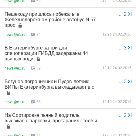
12:44 24.02.2016
news@e1.ru
53
Пешеходу пришлось побежать: в
...
2
Железнодорожном районе автобус N 57
прос
12:21 24.02.2016
news@e1.ru
34
В Екатеринбурге за три дня
...
3
спецоперации ГИБДД задержаны 44
пьяных води
12:12 24.02.2016
news@e1.ru
59
Бегунов-пограничник и Пудов-летчик:
...
3
ВИПы Екатеринбурга выкладывают в с
12:10 24.02.2016
news@e1.ru
66
На Сортировке пьяный водитель,
...
2
выезжая с парковки, протаранил столб и
12:06 24.02.2016
news@e1.ru
25