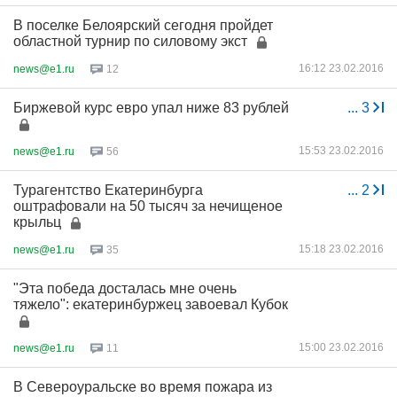
В поселке Белоярский сегодня пройдет
областной турнир по силовому экст
16:12 23.02.2016
news@e1.ru
12
Биржевой курс евро упал ниже 83 рублей
...
3
15:53 23.02.2016
news@e1.ru
56
Турагентство Екатеринбурга
...
2
оштрафовали на 50 тысяч за нечищеное
крыльц
15:18 23.02.2016
news@e1.ru
35
"Эта победа досталась мне очень
тяжело": екатеринбуржец завоевал Кубок
15:00 23.02.2016
news@e1.ru
11
В Североуральске во время пожара из