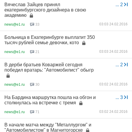
Вячеслав Зайцев принял
...
2
екатеринбургского дизайнера в свою
академию
03:03 24.02.2016
news@e1.ru
33
Больница в Екатеринбурге выплатит 350
тысяч рублей семье девочки, кото
03:03 24.02.2016
news@e1.ru
21
В дерби братьев Коваржей сегодня
...
2
победил вратарь: "Автомобилист" обыгр
03:02 24.02.2016
news@e1.ru
30
На Бардина маршрутка пошла на обгон и
...
3
столкнулась на встречке с тремя
03:02 24.02.2016
news@e1.ru
71
В начале матча между "Металлургом" и
"Автомобилистом" в Магнитогорске