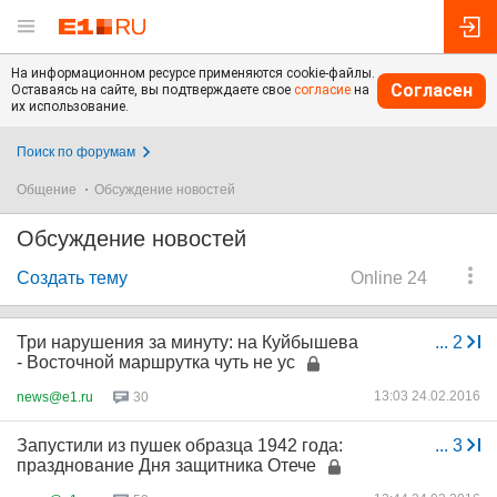
На информационном ресурсе применяются cookie-файлы.
Согласен
Оставаясь на сайте, вы подтверждаете свое
согласие
на
их использование.
Поиск по форумам
Общение
Обсуждение новостей
Обсуждение новостей
Создать тему
Online 24
Три нарушения за минуту: на Куйбышева
...
2
- Восточной маршрутка чуть не ус
13:03 24.02.2016
news@e1.ru
30
Запустили из пушек образца 1942 года:
...
3
празднование Дня защитника Отече