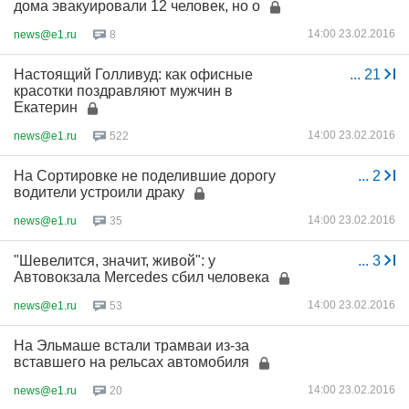
дома эвакуировали 12 человек, но о
14:00 23.02.2016
news@e1.ru
8
Настоящий Голливуд: как офисные
...
21
красотки поздравляют мужчин в
Екатерин
14:00 23.02.2016
news@e1.ru
522
На Сортировке не поделившие дорогу
...
2
водители устроили драку
14:00 23.02.2016
news@e1.ru
35
"Шевелится, значит, живой": у
...
3
Автовокзала Mercedes сбил человека
14:00 23.02.2016
news@e1.ru
53
На Эльмаше встали трамваи из-за
вставшего на рельсах автомобиля
14:00 23.02.2016
news@e1.ru
20