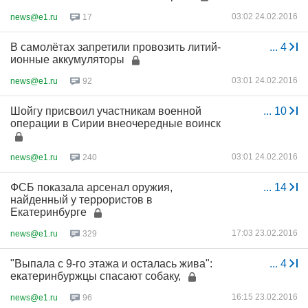
03:02 24.02.2016
news@e1.ru
17
В самолётах запретили провозить литий-
...
4
ионные аккумуляторы
03:01 24.02.2016
news@e1.ru
92
Шойгу присвоил участникам военной
...
10
операции в Сирии внеочередные воинск
03:01 24.02.2016
news@e1.ru
240
ФСБ показала арсенал оружия,
...
14
найденный у террористов в
Екатеринбурге
17:03 23.02.2016
news@e1.ru
329
"Выпала с 9-го этажа и осталась жива":
...
4
екатеринбуржцы спасают собаку,
16:15 23.02.2016
news@e1.ru
96