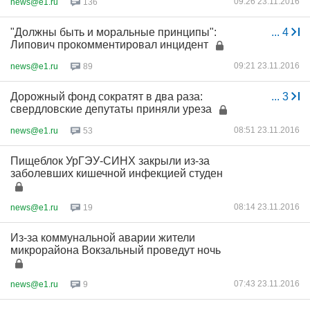
09:26 23.11.2016
news@e1.ru
136
"Должны быть и моральные принципы":
...
4
Липович прокомментировал инцидент
09:21 23.11.2016
news@e1.ru
89
Дорожный фонд сократят в два раза:
...
3
свердловские депутаты приняли уреза
08:51 23.11.2016
news@e1.ru
53
Пищеблок УрГЭУ-СИНХ закрыли из-за
заболевших кишечной инфекцией студен
08:14 23.11.2016
news@e1.ru
19
Из-за коммунальной аварии жители
микрорайона Вокзальный проведут ночь
07:43 23.11.2016
news@e1.ru
9