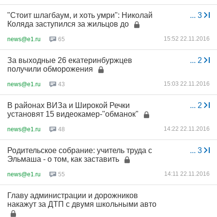
"Стоит шлагбаум, и хоть умри": Николай
...
3
Коляда заступился за жильцов до
15:52 22.11.2016
news@e1.ru
65
За выходные 26 екатеринбуржцев
...
2
получили обморожения
15:03 22.11.2016
news@e1.ru
43
В районах ВИЗа и Широкой Речки
...
2
установят 15 видеокамер-"обманок"
14:22 22.11.2016
news@e1.ru
48
Родительское собрание: учитель труда с
...
3
Эльмаша - о том, как заставить
14:11 22.11.2016
news@e1.ru
55
Главу администрации и дорожников
накажут за ДТП с двумя школьными авто