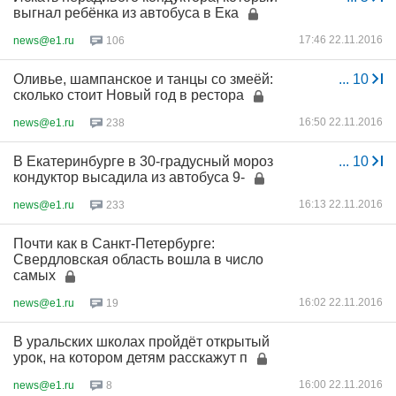
выгнал ребёнка из автобуса в Ека
17:46 22.11.2016
news@e1.ru
106
Оливье, шампанское и танцы со змеёй:
...
10
сколько стоит Новый год в рестора
16:50 22.11.2016
news@e1.ru
238
В Екатеринбурге в 30-градусный мороз
...
10
кондуктор высадила из автобуса 9-
16:13 22.11.2016
news@e1.ru
233
Почти как в Санкт-Петербурге:
Свердловская область вошла в число
самых
16:02 22.11.2016
news@e1.ru
19
В уральских школах пройдёт открытый
урок, на котором детям расскажут п
16:00 22.11.2016
news@e1.ru
8