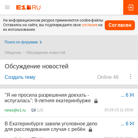
На информационном ресурсе применяются cookie-файлы.
Согласен
Оставаясь на сайте, вы подтверждаете свое
согласие
на
их использование.
Поиск по форумам
Общение
Обсуждение новостей
Обсуждение новостей
Создать тему
Online 46
"Я не просила разрешения доехать -
...
6
испугалась": 9-летняя екатеринбурже
10:29 23.11.2016
news@e1.ru
125
В Екатеринбурге завели уголовное дело
...
6
для расследования случая с ребён