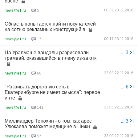
басне
00:39 23.11.2016
news@e1.ru
5
Область попытается найти покупателей
на сотню рекламных конструкций в
00:17 23.11.2016
news@e1.ru
17
На Уралмаше вандалы разрисовали
...
3
трамвай, оказавшийся в плену из-за отк
23:08 22.11.2016
news@e1.ru
60
"Развивать дорожную сеть в
...
6
Екатеринбурге не имеет смысла": первое
инте
23:05 22.11.2016
news@e1.ru
141
Миллиардер Тетюхин - о том, как арест
...
3
Улюкаева поможет медицине в Нижн
23:00 22.11.2016
news@e1.ru
57