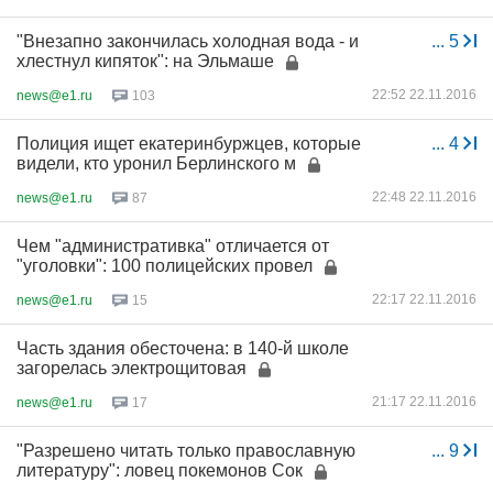
"Внезапно закончилась холодная вода - и
...
5
хлестнул кипяток": на Эльмаше
22:52 22.11.2016
news@e1.ru
103
Полиция ищет екатеринбуржцев, которые
...
4
видели, кто уронил Берлинского м
22:48 22.11.2016
news@e1.ru
87
Чем "административка" отличается от
"уголовки": 100 полицейских провел
22:17 22.11.2016
news@e1.ru
15
Часть здания обесточена: в 140-й школе
загорелась электрощитовая
21:17 22.11.2016
news@e1.ru
17
"Разрешено читать только православную
...
9
литературу": ловец покемонов Сок