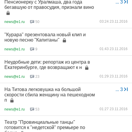
Пенсионерку с Уралмаша, два года
...
3
бегавшую от правосудия, признали вино
03:24 23.11.2016
news@e1.ru
50
"Курара" презентовала новый клип и
новую песню "Капитаны"
01:43 23.11.2016
news@e1.ru
9
Неудобные дети: репортаж из центра в
Екатеринбурге, где возвращают к н
01:29 23.11.2016
news@e1.ru
23
На Титова легковушка на большой
...
3
скорости сбила женщину на пешеходном
п
01:27 23.11.2016
news@e1.ru
53
Театр "Провинциальные танцы"
готовится к "недетской" премьере по