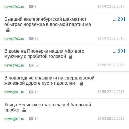
13:04 22.11.2016
news@e1.ru
8
Бывший екатеринбургский шахматист
...
2
обыграл норвежца в восьмой партии ма
12:59 22.11.2016
news@e1.ru
35
В доме на Пионерке нашли мёртвого
...
3
мужчину с пробитой головой
12:56 22.11.2016
news@e1.ru
52
В новогодние праздники на свердловской
железной дороге пустят дополнит
12:55 22.11.2016
news@e1.ru
18
Улица Белинского застыла в 8-балльной
пробке
12:54 22.11.2016
news@e1.ru
18