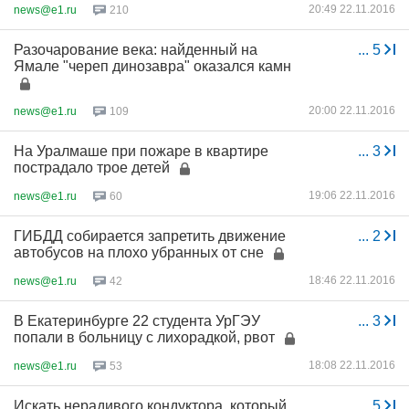
20:49 22.11.2016
news@e1.ru
210
Разочарование века: найденный на
...
5
Ямале "череп динозавра" оказался камн
20:00 22.11.2016
news@e1.ru
109
На Уралмаше при пожаре в квартире
...
3
пострадало трое детей
19:06 22.11.2016
news@e1.ru
60
ГИБДД собирается запретить движение
...
2
автобусов на плохо убранных от сне
18:46 22.11.2016
news@e1.ru
42
В Екатеринбурге 22 студента УрГЭУ
...
3
попали в больницу с лихорадкой, рвот
18:08 22.11.2016
news@e1.ru
53
Искать нерадивого кондуктора, который
...
5