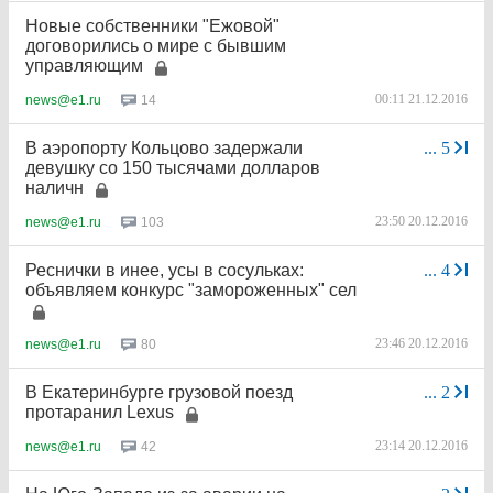
Новые собственники "Ежовой"
договорились о мире с бывшим
управляющим
00:11 21.12.2016
14
news@e1.ru
В аэропорту Кольцово задержали
...
5
девушку со 150 тысячами долларов
наличн
23:50 20.12.2016
103
news@e1.ru
Реснички в инее, усы в сосульках:
...
4
объявляем конкурс "замороженных" сел
23:46 20.12.2016
80
news@e1.ru
В Екатеринбурге грузовой поезд
...
2
протаранил Lexus
23:14 20.12.2016
42
news@e1.ru