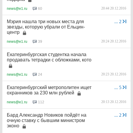
20:44 20.12.2016
60
news@e1.ru
Мэрия нашла три новых места для
...
2
звезды, которую убрали от Ельцин-
центр
20:24 20.12.2016
39
news@e1.ru
Екатеринбургская студентка начала
продавать тетрадки с обложками, кото
20:23 20.12.2016
24
news@e1.ru
Екатеринбургский метрополитен ищет
...
5
охранников за 230 млн рублей
20:13 20.12.2016
112
news@e1.ru
Бард Александр Новиков пойдёт на
...
2
очную ставку с бывшим министром
эконо