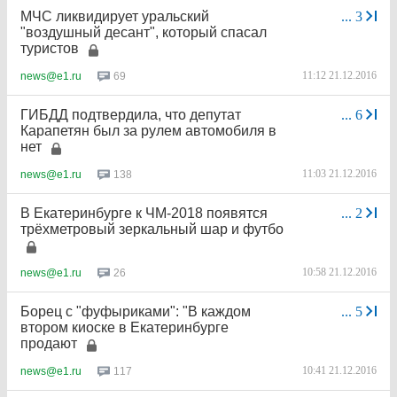
МЧС ликвидирует уральский
...
3
"воздушный десант", который спасал
туристов
11:12 21.12.2016
69
news@e1.ru
ГИБДД подтвердила, что депутат
...
6
Карапетян был за рулем автомобиля в
нет
11:03 21.12.2016
138
news@e1.ru
В Екатеринбурге к ЧМ-2018 появятся
...
2
трёхметровый зеркальный шар и футбо
10:58 21.12.2016
26
news@e1.ru
Борец с "фуфыриками": "В каждом
...
5
втором киоске в Екатеринбурге
продают
10:41 21.12.2016
117
news@e1.ru