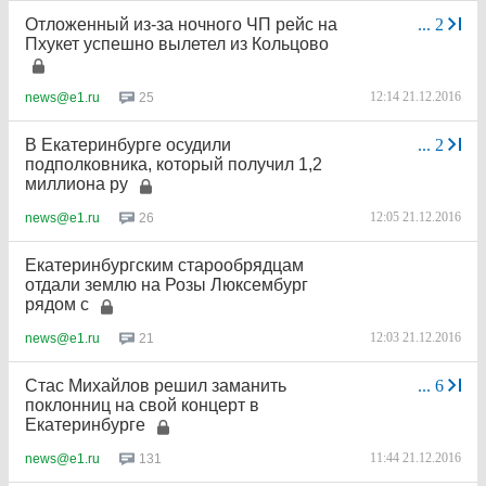
Отложенный из-за ночного ЧП рейс на
...
2
Пхукет успешно вылетел из Кольцово
12:14 21.12.2016
25
news@e1.ru
В Екатеринбурге осудили
...
2
подполковника, который получил 1,2
миллиона ру
12:05 21.12.2016
26
news@e1.ru
Екатеринбургским старообрядцам
отдали землю на Розы Люксембург
рядом с
12:03 21.12.2016
21
news@e1.ru
Стас Михайлов решил заманить
...
6
поклонниц на свой концерт в
Екатеринбурге
11:44 21.12.2016
131
news@e1.ru