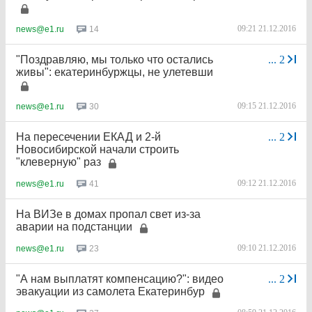
09:21 21.12.2016
14
news@e1.ru
"Поздравляю, мы только что остались
...
2
живы": екатеринбуржцы, не улетевши
09:15 21.12.2016
30
news@e1.ru
На пересечении ЕКАД и 2-й
...
2
Новосибирской начали строить
"клеверную" раз
09:12 21.12.2016
41
news@e1.ru
На ВИЗе в домах пропал свет из-за
аварии на подстанции
09:10 21.12.2016
23
news@e1.ru
"А нам выплатят компенсацию?": видео
...
2
эвакуации из самолета Екатеринбур