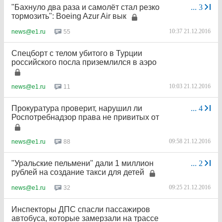
"Бахнуло два раза и самолёт стал резко
...
3
тормозить": Boeing Azur Air вык
10:37 21.12.2016
55
news@e1.ru
Спецборт с телом убитого в Турции
российского посла приземлился в аэро
10:03 21.12.2016
11
news@e1.ru
Прокуратура проверит, нарушил ли
...
4
Роспотребнадзор права не привитых от
09:58 21.12.2016
88
news@e1.ru
"Уральские пельмени" дали 1 миллион
...
2
рублей на создание такси для детей
09:25 21.12.2016
32
news@e1.ru
Инспекторы ДПС спасли пассажиров
автобуса, которые замерзали на трассе