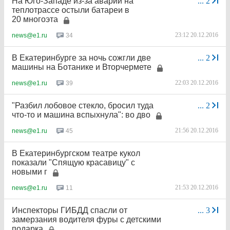
На Юго-Западе из-за аварии на
...
2
теплотрассе остыли батареи в
20 многоэта
23:12 20.12.2016
34
news@e1.ru
В Екатеринбурге за ночь сожгли две
...
2
машины на Ботанике и Вторчермете
22:03 20.12.2016
39
news@e1.ru
"Разбил лобовое стекло, бросил туда
...
2
что-то и машина вспыхнула": во дво
21:56 20.12.2016
45
news@e1.ru
В Екатеринбургском театре кукол
показали "Спящую красавицу" с
новыми г
21:53 20.12.2016
11
news@e1.ru
Инспекторы ГИБДД спасли от
...
3
замерзания водителя фуры с детскими
подарка