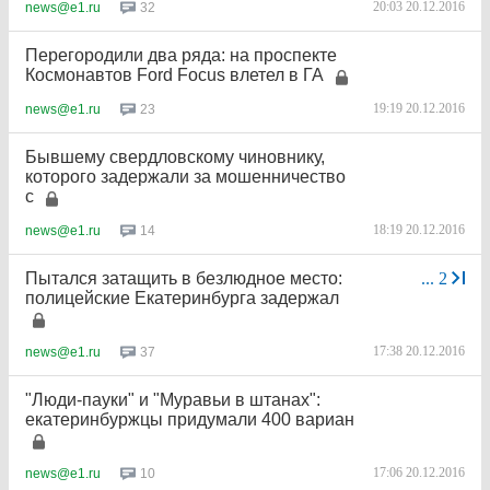
20:03 20.12.2016
32
news@e1.ru
Перегородили два ряда: на проспекте
Космонавтов Ford Focus влетел в ГА
19:19 20.12.2016
23
news@e1.ru
Бывшему свердловскому чиновнику,
которого задержали за мошенничество
с
18:19 20.12.2016
14
news@e1.ru
Пытался затащить в безлюдное место:
...
2
полицейские Екатеринбурга задержал
17:38 20.12.2016
37
news@e1.ru
"Люди-пауки" и "Муравьи в штанах":
екатеринбуржцы придумали 400 вариан
17:06 20.12.2016
10
news@e1.ru