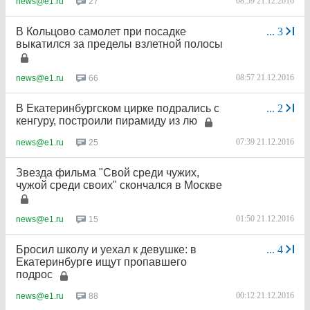
08:59 21.12.2016
27
news@e1.ru
В Кольцово самолет при посадке
...
3
выкатился за пределы взлетной полосы
08:57 21.12.2016
66
news@e1.ru
В Екатеринбургском цирке подрались с
...
2
кенгуру, построили пирамиду из лю
07:39 21.12.2016
25
news@e1.ru
Звезда фильма "Свой среди чужих,
чужой среди своих" скончался в Москве
01:50 21.12.2016
15
news@e1.ru
Бросил школу и уехал к девушке: в
...
4
Екатеринбурге ищут пропавшего
подрос
00:12 21.12.2016
88
news@e1.ru