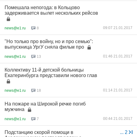
Помешала непогода: в Кольцово
задерживается вылет нескольких рейсов
09:07 21.01.2017
news@e1.ru
8
"Но только про войну, но и про семью":
выпускница УргУ сняла фильм про
01:46 21.01.2017
news@e1.ru
13
Коллективу 11-й детской больницы
Екатеринбурга представили нового глав
01:14 21.01.2017
news@e1.ru
18
На пожаре на Широкой речке погиб
мужчина
00:44 21.01.2017
news@e1.ru
7
Подстанцию скорой помощи в
...
2