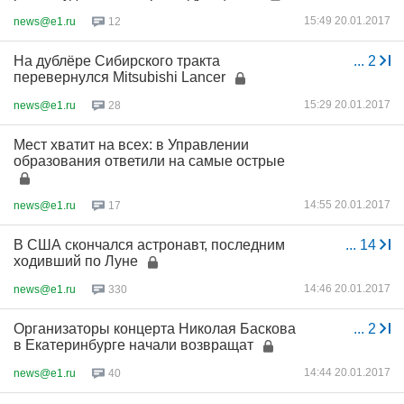
15:49 20.01.2017
news@e1.ru
12
На дублёре Сибирского тракта
...
2
перевернулся Mitsubishi Lancer
15:29 20.01.2017
news@e1.ru
28
Мест хватит на всех: в Управлении
образования ответили на самые острые
14:55 20.01.2017
news@e1.ru
17
В США скончался астронавт, последним
...
14
ходивший по Луне
14:46 20.01.2017
news@e1.ru
330
Организаторы концерта Николая Баскова
...
2
в Екатеринбурге начали возвращат
14:44 20.01.2017
news@e1.ru
40