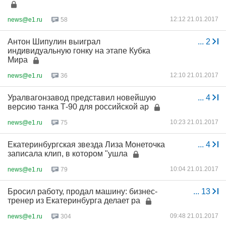
12:12 21.01.2017
news@e1.ru
58
Антон Шипулин выиграл
...
2
индивидуальную гонку на этапе Кубка
Мира
12:10 21.01.2017
news@e1.ru
36
Уралвагонзавод представил новейшую
...
4
версию танка Т-90 для российской ар
10:23 21.01.2017
news@e1.ru
75
Екатеринбургская звезда Лиза Монеточка
...
4
записала клип, в котором "ушла
10:04 21.01.2017
news@e1.ru
79
Бросил работу, продал машину: бизнес-
...
13
тренер из Екатеринбурга делает ра
09:48 21.01.2017
news@e1.ru
304