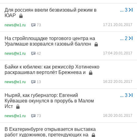
Для россиян ввели безвизовый режим в
...
3
ЮАР
17:21 20.01.2017
news@e1.ru
73
На стройплощадке торгового центра на
...
2
Уралмаше взорвался газовый баллон
17:04 20.01.2017
news@e1.ru
42
Байки к юбилею: как режиссёр Хотиненко
раскрашивал вертолёт Брежнева и
16:22 20.01.2017
news@e1.ru
13
Ныряй, как губернатор: Евгений
...
3
Куйвашев окунулся в прорубь в Малом
Ист
16:20 20.01.2017
news@e1.ru
73
В Екатеринбурге открывается выставка
работ художников, претендующих на