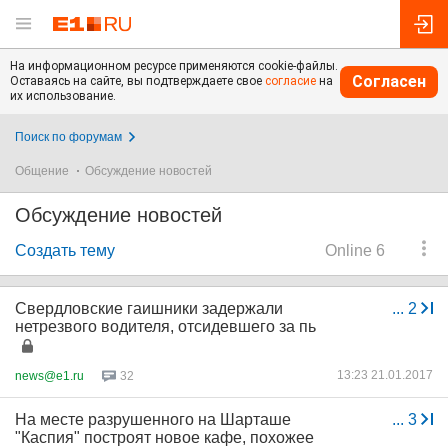
На информационном ресурсе применяются cookie-файлы.
Согласен
Оставаясь на сайте, вы подтверждаете свое
согласие
на
их использование.
Поиск по форумам
Общение
Обсуждение новостей
Обсуждение новостей
Создать тему
Online 6
Свердловские гаишники задержали
...
2
нетрезвого водителя, отсидевшего за пь
13:23 21.01.2017
news@e1.ru
32
На месте разрушенного на Шарташе
...
3
"Каспия" построят новое кафе, похожее