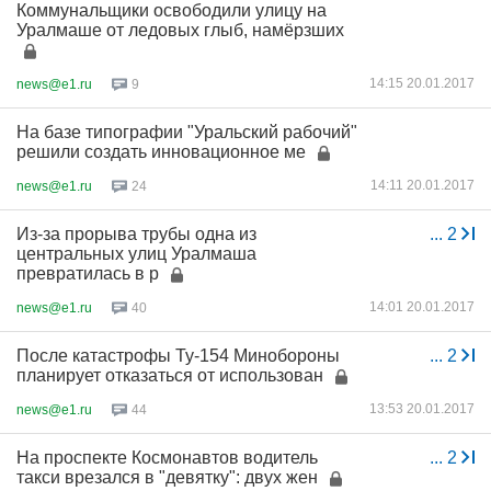
Коммунальщики освободили улицу на
Уралмаше от ледовых глыб, намёрзших
14:15 20.01.2017
news@e1.ru
9
На базе типографии "Уральский рабочий"
решили создать инновационное ме
14:11 20.01.2017
news@e1.ru
24
Из-за прорыва трубы одна из
...
2
центральных улиц Уралмаша
превратилась в р
14:01 20.01.2017
news@e1.ru
40
После катастрофы Ту-154 Минобороны
...
2
планирует отказаться от использован
13:53 20.01.2017
news@e1.ru
44
На проспекте Космонавтов водитель
...
2
такси врезался в "девятку": двух жен