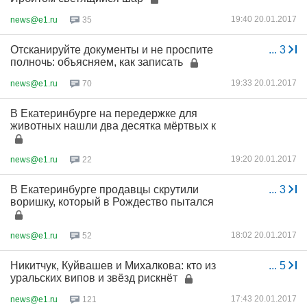
19:40 20.01.2017
news@e1.ru
35
Отсканируйте документы и не проспите
...
3
полночь: объясняем, как записать
19:33 20.01.2017
news@e1.ru
70
В Екатеринбурге на передержке для
животных нашли два десятка мёртвых к
19:20 20.01.2017
news@e1.ru
22
В Екатеринбурге продавцы скрутили
...
3
воришку, который в Рождество пытался
18:02 20.01.2017
news@e1.ru
52
Никитчук, Куйвашев и Михалкова: кто из
...
5
уральских випов и звёзд рискнёт
17:43 20.01.2017
news@e1.ru
121