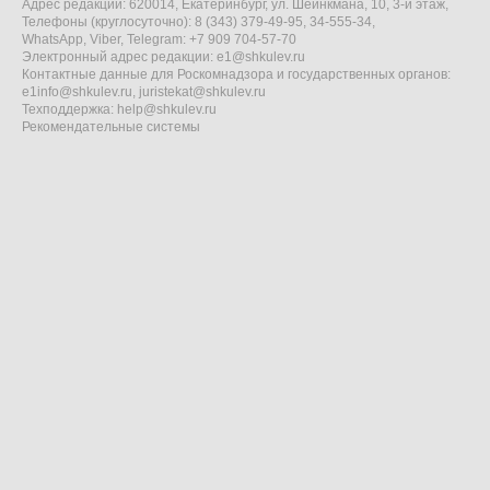
Адрес редакции: 620014, Екатеринбург, ул. Шейнкмана, 10, 3-й этаж,
Телефоны (круглосуточно): 8 (343) 379-49-95, 34-555-34,
WhatsApp, Viber, Telegram: +7 909 704-57-70
Электронный адрес редакции:
e1@shkulev.ru
Контактные данные для Роскомнадзора и государственных органов:
e1info@shkulev.ru
,
juristekat@shkulev.ru
Техподдержка:
help@shkulev.ru
Рекомендательные системы