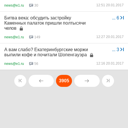
12:51 20.01.2017
news@e1.ru
30
Битва века: обсудить застройку
...
6
Каменных палаток пришли полтысячи
челов
12:27 20.01.2017
news@e1.ru
149
А вам слабо? Екатеринбургские моржи
...
3
выпили кофе и почитали Шопенгауэра
12:16 20.01.2017
news@e1.ru
56
3905