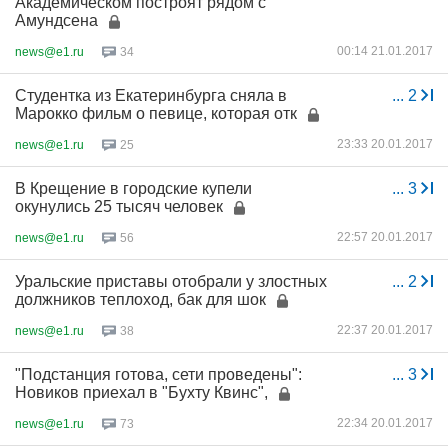
Академическом построят рядом с
Амундсена
00:14 21.01.2017
news@e1.ru
34
Студентка из Екатеринбурга сняла в
...
2
Марокко фильм о певице, которая отк
23:33 20.01.2017
news@e1.ru
25
В Крещение в городские купели
...
3
окунулись 25 тысяч человек
22:57 20.01.2017
news@e1.ru
56
Уральские приставы отобрали у злостных
...
2
должников теплоход, бак для шок
22:37 20.01.2017
news@e1.ru
38
"Подстанция готова, сети проведены":
...
3
Новиков приехал в "Бухту Квинс",
22:34 20.01.2017
news@e1.ru
73