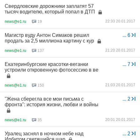
Свердловские дорожники заплатят 57
тысяч водителю, который попал в ДТП
22:33 20.01.2017
news@e1.ru
19
Магистр вуду Антон Симаков решил
...
6
продать за 2,5 миллиона картину с кур
21:20 20.01.2017
news@e1.ru
137
Екатеринбургские красотки-веганки
...
7
устроили откровенную фотосессию в ве
21:03 20.01.2017
news@e1.ru
150
"Жена сберегла все мои письма с
...
2
фронта": история жизни, любви и войны
20:01 20.01.2017
news@e1.ru
35
Уралец заснял в ночном небе над
...
2
Ирбитом светящийся шар