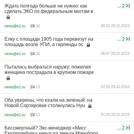
Ждать полгода больше не нужно: как
...
2
сделать ЭКО по федеральным квотам в
08:01 29.12.2019
news@e1.ru
30
Елку с площади 1905 года перевезут на
...
2
площадь возле УПИ, а гирлянды ос
06:47 29.12.2019
news@e1.ru
36
Пыталась выбраться наружу: пожилая
женщина пострадала в крупном пожаре
02:03 29.12.2019
news@e1.ru
13
Оба уверены, что ехали на зеленый: на
Новой Сортировке столкнулись Hyu
01:45 29.12.2019
news@e1.ru
13
Бессмертный? Экс-менеджер «Мисс
...
2
Екатеринбург» кинул на деньги Миноборо