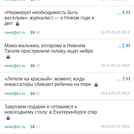
«Нервирует необходимость быть
...
4
весёлым»: журналист — о Новом годе и
деп
10:25 29.12.2019
news@e1.ru
80
Мама мальчика, которому в Нижнем
...
2
Тагиле прострелили голову, ищет нейро
10:21 29.12.2019
news@e1.ru
29
«Летели на красный»: момент, когда
...
3
инкассаторы сбивают ребенка на пере
09:24 29.12.2019
news@e1.ru
62
Закупаем подарки и готовимся к
новогоднему столу: в Екатеринбурге откр
09:04 29.12.2019
news@e1.ru
17