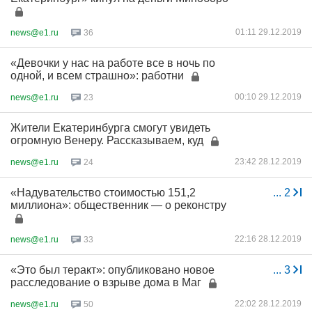
01:11 29.12.2019
news@e1.ru
36
«Девочки у нас на работе все в ночь по
одной, и всем страшно»: работни
00:10 29.12.2019
news@e1.ru
23
Жители Екатеринбурга смогут увидеть
огромную Венеру. Рассказываем, куд
23:42 28.12.2019
news@e1.ru
24
«Надувательство стоимостью 151,2
...
2
миллиона»: общественник — о реконстру
22:16 28.12.2019
news@e1.ru
33
«Это был теракт»: опубликовано новое
...
3
расследование о взрыве дома в Маг
22:02 28.12.2019
news@e1.ru
50