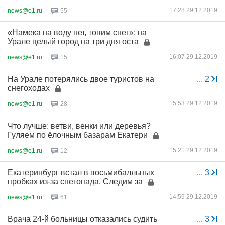
17:28 29.12.2019
news@e1.ru
55
«Намека на воду нет, топим снег»: на
Урале целый город на три дня оста
16:07 29.12.2019
news@e1.ru
15
На Урале потерялись двое туристов на
...
2
снегоходах
15:53 29.12.2019
news@e1.ru
28
Что лучше: ветви, венки или деревья?
Гуляем по ёлочным базарам Екатери
15:21 29.12.2019
news@e1.ru
12
Екатеринбург встал в восьмибалльных
...
3
пробках из-за снегопада. Следим за
14:59 29.12.2019
news@e1.ru
61
Врача 24-й больницы отказались судить
...
3