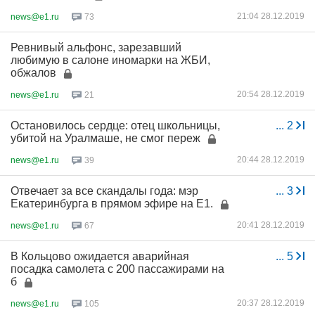
21:04 28.12.2019
news@e1.ru
73
Ревнивый альфонс, зарезавший
любимую в салоне иномарки на ЖБИ,
обжалов
20:54 28.12.2019
news@e1.ru
21
Остановилось сердце: отец школьницы,
...
2
убитой на Уралмаше, не смог переж
20:44 28.12.2019
news@e1.ru
39
Отвечает за все скандалы года: мэр
...
3
Екатеринбурга в прямом эфире на Е1.
20:41 28.12.2019
news@e1.ru
67
В Кольцово ожидается аварийная
...
5
посадка самолета с 200 пассажирами на
б
20:37 28.12.2019
news@e1.ru
105