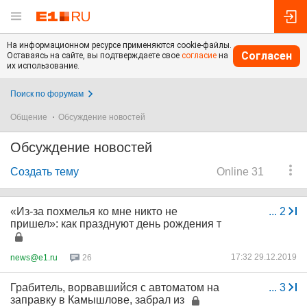
На информационном ресурсе применяются cookie-файлы.
Согласен
Оставаясь на сайте, вы подтверждаете свое
согласие
на
их использование.
Поиск по форумам
Общение
Обсуждение новостей
Обсуждение новостей
Создать тему
Online 31
«Из-за похмелья ко мне никто не
...
2
пришел»: как празднуют день рождения т
17:32 29.12.2019
news@e1.ru
26
Грабитель, ворвавшийся с автоматом на
...
3
заправку в Камышлове, забрал из