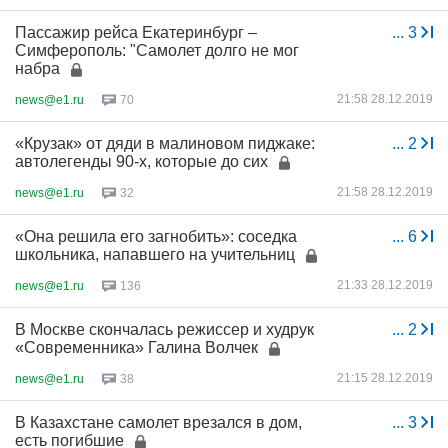
Пассажир рейса Екатеринбург –
...
3
Симферополь: "Самолет долго не мог
набра
21:58 28.12.2019
news@e1.ru
70
«Крузак» от дяди в малиновом пиджаке:
...
2
автолегенды 90-х, которые до сих
21:58 28.12.2019
news@e1.ru
32
«Она решила его загнобить»: соседка
...
6
школьника, напавшего на учительниц
21:33 28.12.2019
news@e1.ru
136
В Москве скончалась режиссер и худрук
...
2
«Современника» Галина Волчек
21:15 28.12.2019
news@e1.ru
38
В Казахстане самолет врезался в дом,
...
3
есть погибшие