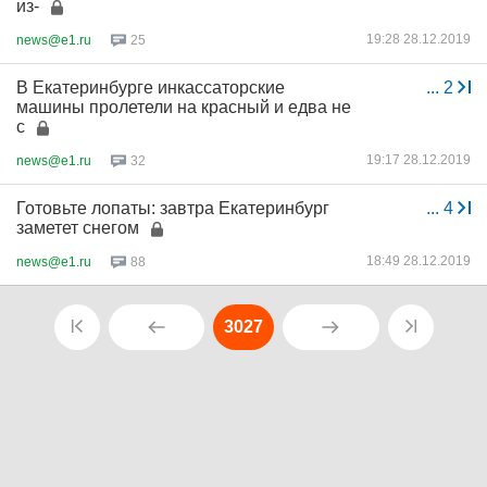
из-
19:28 28.12.2019
news@e1.ru
25
В Екатеринбурге инкассаторские
...
2
машины пролетели на красный и едва не
с
19:17 28.12.2019
news@e1.ru
32
Готовьте лопаты: завтра Екатеринбург
...
4
заметет снегом
18:49 28.12.2019
news@e1.ru
88
3027