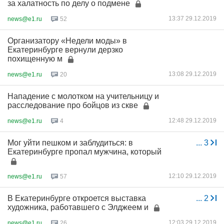
за халатность по делу о подмене
13:37 29.12.2019
news@e1.ru
52
Организатору «Недели моды» в
Екатеринбурге вернули дерзко
похищенную м
13:08 29.12.2019
news@e1.ru
20
Нападение с молотком на учительницу и
расследование про бойцов из скве
12:48 29.12.2019
news@e1.ru
4
Мог уйти пешком и заблудиться: в
...
3
Екатеринбурге пропал мужчина, который
12:10 29.12.2019
news@e1.ru
57
В Екатеринбурге откроется выставка
...
2
художника, работавшего с Элджеем и
12:03 29.12.2019
news@e1.ru
26