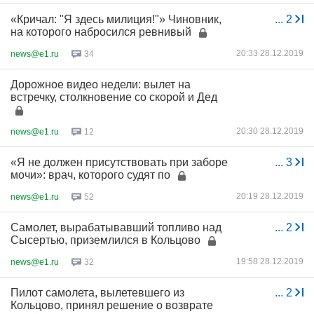
«Кричал: "Я здесь милиция!"» Чиновник,
...
2
на которого набросился ревнивый
20:33 28.12.2019
news@e1.ru
34
Дорожное видео недели: вылет на
встречку, столкновение со скорой и Дед
20:30 28.12.2019
news@e1.ru
12
«Я не должен присутствовать при заборе
...
3
мочи»: врач, которого судят по
20:19 28.12.2019
news@e1.ru
52
Самолет, вырабатывавший топливо над
...
2
Сысертью, приземлился в Кольцово
19:58 28.12.2019
news@e1.ru
32
Пилот самолета, вылетевшего из
...
2
Кольцово, принял решение о возврате