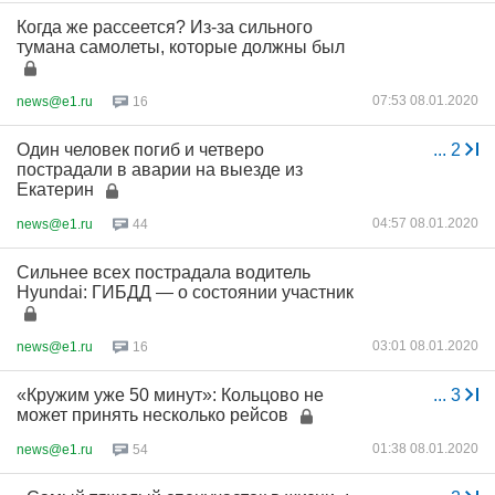
Когда же рассеется? Из-за сильного
тумана самолеты, которые должны был
07:53 08.01.2020
news@e1.ru
16
Один человек погиб и четверо
...
2
пострадали в аварии на выезде из
Екатерин
04:57 08.01.2020
news@e1.ru
44
Сильнее всех пострадала водитель
Hyundai: ГИБДД — о состоянии участник
03:01 08.01.2020
news@e1.ru
16
«Кружим уже 50 минут»: Кольцово не
...
3
может принять несколько рейсов
01:38 08.01.2020
news@e1.ru
54