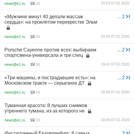
20:53 07.01.2020
news@e1.ru
33
«Мужчине минут 40 делали массаж
...
2
сердца»: на проклятом перекрестке Эльм
20:24 07.01.2020
news@e1.ru
43
Porsche Cayenne против всех: выбираем
...
2
спортсмена-универсала и три спец
19:41 07.01.2020
news@e1.ru
34
«Три машины, и пострадавшие есть»: на
...
2
Московском тракте — серьезное ДТ
19:26 07.01.2020
news@e1.ru
28
Туманная красота: 8 лучших снимков
утреннего тумана, из-за которого не
18:09 07.01.2020
news@e1.ru
23
Инстаграмный Екатеринбург: 8 самых
...
3