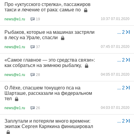
Про «уктусского стрелка», пассажиров
такси и лечение от рака: самые по
10:37 07.01.2020
news@e1.ru
19
Рыбаков, которые на машинах застряли
...
2
в лесу на Урале, спасли
07:45 07.01.2020
news@e1.ru
37
«Самое главное — это средства связи»:
...
2
как собраться на зимнюю рыбалку,
04:05 07.01.2020
news@e1.ru
28
О Лёхе, спасшем тонущего пса на
...
2
Шарташе, рассказали на федеральном
тел
04:03 07.01.2020
news@e1.ru
26
Заплутали и потеряли много времени:
...
2
экипаж Сергея Карякина финишировал