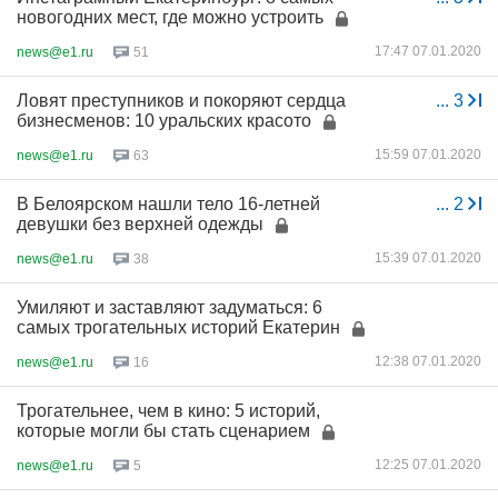
новогодних мест, где можно устроить
17:47 07.01.2020
news@e1.ru
51
Ловят преступников и покоряют сердца
...
3
бизнесменов: 10 уральских красото
15:59 07.01.2020
news@e1.ru
63
В Белоярском нашли тело 16-летней
...
2
девушки без верхней одежды
15:39 07.01.2020
news@e1.ru
38
Умиляют и заставляют задуматься: 6
самых трогательных историй Екатерин
12:38 07.01.2020
news@e1.ru
16
Трогательнее, чем в кино: 5 историй,
которые могли бы стать сценарием
12:25 07.01.2020
news@e1.ru
5