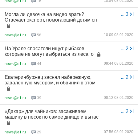
10:54 08.01.2020
news@e1.ru
16
Могла ли девочка на видео врать?
...
3
Отвечает эксперт, помогающий детям сп
10:09 08.01.2020
news@e1.ru
58
На Урале спасатели ищут рыбаков,
...
2
которые не могут выбраться из леса: о
09:44 08.01.2020
news@e1.ru
44
Екатеринбуржец заснял набережную,
...
2
заваленную мусором, и обвинил в этом
08:12 08.01.2020
news@e1.ru
39
«Дакар» для чайников: засаживаем
...
2
машину в песок по самое днище и вытас
07:56 08.01.2020
news@e1.ru
29