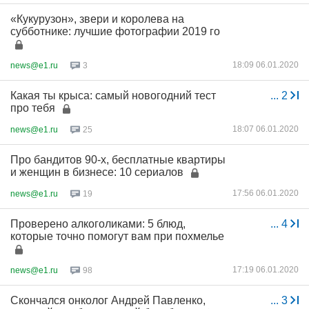
«Кукурузон», звери и королева на
субботнике: лучшие фотографии 2019 го
18:09 06.01.2020
news@e1.ru
3
Какая ты крыса: самый новогодний тест
...
2
про тебя
18:07 06.01.2020
news@e1.ru
25
Про бандитов 90-х, бесплатные квартиры
и женщин в бизнесе: 10 сериалов
17:56 06.01.2020
news@e1.ru
19
Проверено алкоголиками: 5 блюд,
...
4
которые точно помогут вам при похмелье
17:19 06.01.2020
news@e1.ru
98
Скончался онколог Андрей Павленко,
...
3