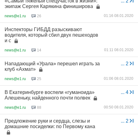
«Самый тяжелый спецучасток в жизни»:
...
2
экипаж Сергея Карякина финиширова
01:16 08.01.2020
news@e1.ru
26
Инспекторы ГИБДД разыскивают
водителя, который сбил двух пешеходов
и с
01:11 08.01.2020
news@e1.ru
14
Нападающий «Урала» перешел играть за
...
2
клуб «Ахмат»
01:06 08.01.2020
news@e1.ru
25
В Екатеринбурге воспели «гуманоида»
...
4
Алешеньку, найденного почти полвек
00:50 08.01.2020
news@e1.ru
88
Предложение руки и сердца, слезы и
...
2
домашние посиделки: по Первому кана