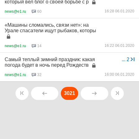
который вел блог о своей борьбе с р
16:28 06.01.2020
news@e1.ru
60
«Машины сломались, связи нет»: на
Урале спасатели ищут рыбаков, которы
16:22 06.01.2020
news@e1.ru
14
Самый теплый зимний праздник: какая
...
2
погода будет в ночь перед Рождеств
16:00 06.01.2020
news@e1.ru
32
3021