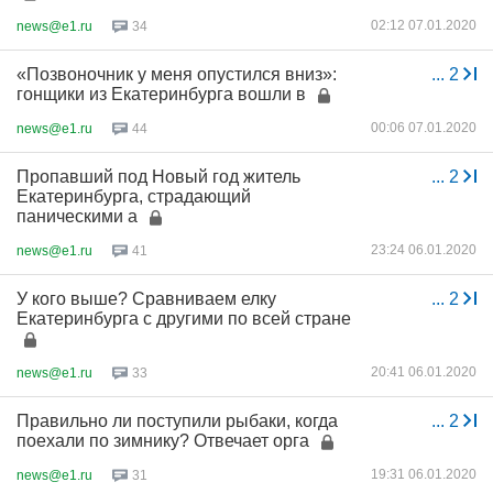
02:12 07.01.2020
news@e1.ru
34
«Позвоночник у меня опустился вниз»:
...
2
гонщики из Екатеринбурга вошли в
00:06 07.01.2020
news@e1.ru
44
Пропавший под Новый год житель
...
2
Екатеринбурга, страдающий
паническими а
23:24 06.01.2020
news@e1.ru
41
У кого выше? Сравниваем елку
...
2
Екатеринбурга с другими по всей стране
20:41 06.01.2020
news@e1.ru
33
Правильно ли поступили рыбаки, когда
...
2
поехали по зимнику? Отвечает орга
19:31 06.01.2020
news@e1.ru
31