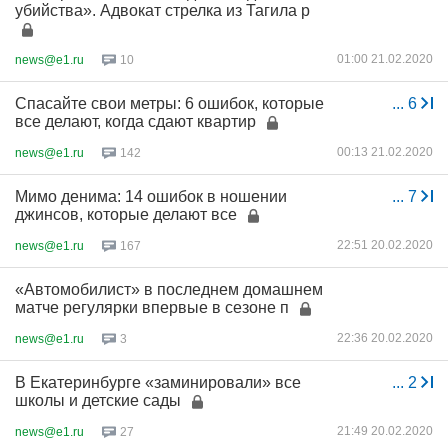
убийства». Адвокат стрелка из Тагила р
01:00 21.02.2020
news@e1.ru
10
Спасайте свои метры: 6 ошибок, которые
...
6
все делают, когда сдают квартир
00:13 21.02.2020
news@e1.ru
142
Мимо денима: 14 ошибок в ношении
...
7
джинсов, которые делают все
22:51 20.02.2020
news@e1.ru
167
«Автомобилист» в последнем домашнем
матче регулярки впервые в сезоне п
22:36 20.02.2020
news@e1.ru
3
В Екатеринбурге «заминировали» все
...
2
школы и детские сады
21:49 20.02.2020
news@e1.ru
27