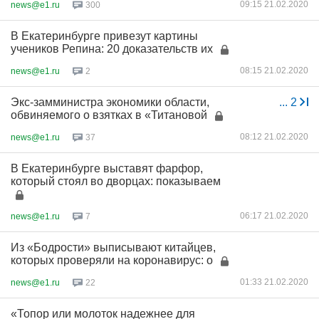
09:15 21.02.2020
news@e1.ru
300
В Екатеринбурге привезут картины
учеников Репина: 20 доказательств их
08:15 21.02.2020
news@e1.ru
2
Экс-замминистра экономики области,
...
2
обвиняемого о взятках в «Титановой
08:12 21.02.2020
news@e1.ru
37
В Екатеринбурге выставят фарфор,
который стоял во дворцах: показываем
06:17 21.02.2020
news@e1.ru
7
Из «Бодрости» выписывают китайцев,
которых проверяли на коронавирус: о
01:33 21.02.2020
news@e1.ru
22
«Топор или молоток надежнее для