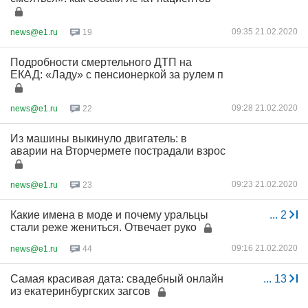
09:35 21.02.2020
news@e1.ru
19
Подробности смертельного ДТП на
ЕКАД: «Ладу» с пенсионеркой за рулем п
09:28 21.02.2020
news@e1.ru
22
Из машины выкинуло двигатель: в
аварии на Вторчермете пострадали взрос
09:23 21.02.2020
news@e1.ru
23
Какие имена в моде и почему уральцы
...
2
стали реже жениться. Отвечает руко
09:16 21.02.2020
news@e1.ru
44
Самая красивая дата: свадебный онлайн
...
13
из екатеринбургских загсов