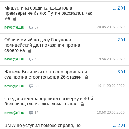
Мишустина среди кандидатов в
...
2
премьеры не было: Путин рассказал, как
ме
20:05 20.02.2020
news@e1.ru
37
Обвиняемый по делу Голунова
...
2
полицейский дал показания против
своего на
19:56 20.02.2020
news@e1.ru
48
Жители Ботаники повторно проиграли
...
3
суд против строительства 26-этажки
19:11 20.02.2020
news@e1.ru
50
Следователи завершили проверку в 40-й
больнице, где из окна дома выпал
18:58 20.02.2020
news@e1.ru
13
BMW не уступил помехе справа, но
...
2