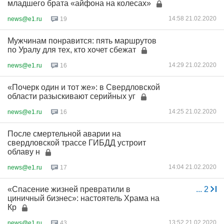
младшего брата «айфона на колесах»
14:58 21.02.2020
news@e1.ru
19
Мужчинам понравится: пять маршрутов
по Уралу для тех, кто хочет сбежат
14:29 21.02.2020
news@e1.ru
16
«Почерк один и тот же»: в Свердловской
области разыскивают серийных уг
14:25 21.02.2020
news@e1.ru
16
После смертельной аварии на
свердловской трассе ГИБДД устроит
облаву н
14:04 21.02.2020
news@e1.ru
17
«Спасение жизней превратили в
...
2
циничный бизнес»: настоятель Храма на
Кр
13:52 21.02.2020
news@e1.ru
43