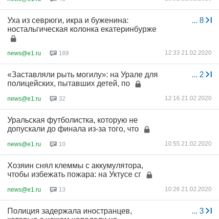
Уха из севрюги, икра и буженина:
...
8
ностальгическая колонка екатеринбурже
12:33 21.02.2020
news@e1.ru
189
«Заставляли рыть могилу»: на Урале для
...
2
полицейских, пытавших детей, по
12:16 21.02.2020
news@e1.ru
32
Уральская футболистка, которую не
допускали до финала из-за того, что
10:55 21.02.2020
news@e1.ru
10
Хозяин снял клеммы с аккумулятора,
чтобы избежать пожара: на Уктусе сг
10:26 21.02.2020
news@e1.ru
13
Полиция задержала иностранцев,
...
3