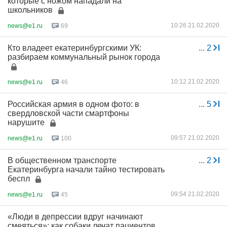
которые с ножом нападали на
школьников
10:26 21.02.2020
news@e1.ru
69
Кто владеет екатеринбургскими УК:
...
2
разбираем коммунальный рынок города
10:12 21.02.2020
news@e1.ru
46
Российская армия в одном фото: в
...
5
свердловской части смартфоны
нарушите
09:57 21.02.2020
news@e1.ru
100
В общественном транспорте
...
2
Екатеринбурга начали тайно тестировать
беспл
09:54 21.02.2020
news@e1.ru
45
«Люди в депрессии вдруг начинают
смеяться»: как собаки лечат пациентов