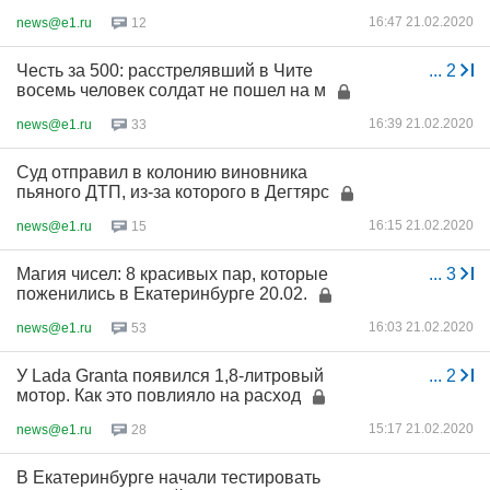
16:47 21.02.2020
news@e1.ru
12
Честь за 500: расстрелявший в Чите
...
2
восемь человек солдат не пошел на м
16:39 21.02.2020
news@e1.ru
33
Суд отправил в колонию виновника
пьяного ДТП, из-за которого в Дегтярс
16:15 21.02.2020
news@e1.ru
15
Магия чисел: 8 красивых пар, которые
...
3
поженились в Екатеринбурге 20.02.
16:03 21.02.2020
news@e1.ru
53
У Lada Granta появился 1,8-литровый
...
2
мотор. Как это повлияло на расход
15:17 21.02.2020
news@e1.ru
28
В Екатеринбурге начали тестировать