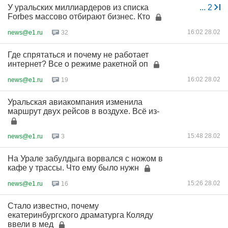
У уральских миллиардеров из списка
...
2
Forbes массово отбирают бизнес. Кто
16:02 28.02
news@e1.ru
32
Где спрятаться и почему не работает
интернет? Все о режиме ракетной оп
16:02 28.02
news@e1.ru
19
Уральская авиакомпания изменила
маршрут двух рейсов в воздухе. Всё из-
15:48 28.02
news@e1.ru
3
На Урале забулдыга ворвался с ножом в
кафе у трассы. Что ему было нужн
15:26 28.02
news@e1.ru
16
Стало известно, почему
екатеринбургского драматурга Коляду
ввели в мед