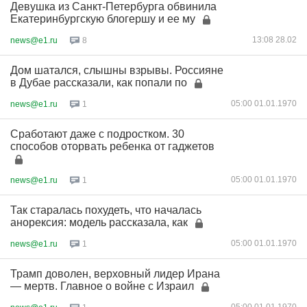
Девушка из Санкт-Петербурга обвинила
Екатеринбургскую блогершу и ее му
13:08 28.02
news@e1.ru
8
Дом шатался, слышны взрывы. Россияне
в Дубае рассказали, как попали по
05:00 01.01.1970
news@e1.ru
1
Сработают даже с подростком. 30
способов оторвать ребенка от гаджетов
05:00 01.01.1970
news@e1.ru
1
Так старалась похудеть, что началась
анорексия: модель рассказала, как
05:00 01.01.1970
news@e1.ru
1
Трамп доволен, верховный лидер Ирана
— мертв. Главное о войне с Израил