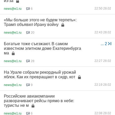
из-за
22:50 28.02
news@e1.ru
6
«Мы больше этого не будем терпеть»:
Трамп объявил Ирану войну
22:43 28.02
news@e1.ru
20
Богатые тоже съезжают. В самом
...
2
известном элитном доме Екатеринбурга
ма
22:27 28.02
news@e1.ru
28
На Урале собрали рекордный урожай
яблок. Как их превращают в сидр, кот
22:19 28.02
news@e1.ru
9
Российские авиакомпании
разворачивают рейсы прямо в небе:
туристы не м
22:08 28.02
news@e1.ru
6