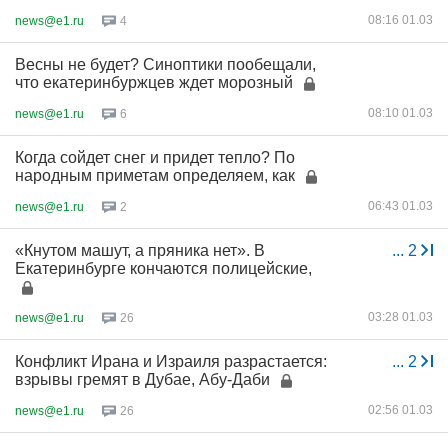
08:16 01.03
news@e1.ru
4
Весны не будет? Синоптики пообещали,
что екатеринбуржцев ждет морозный
08:10 01.03
news@e1.ru
6
Когда сойдет снег и придет тепло? По
народным приметам определяем, как
06:43 01.03
news@e1.ru
2
«Кнутом машут, а пряника нет». В
...
2
Екатеринбурге кончаются полицейские,
03:28 01.03
news@e1.ru
26
Конфликт Ирана и Израиля разрастается:
...
2
взрывы гремят в Дубае, Абу-Даби
02:56 01.03
news@e1.ru
26