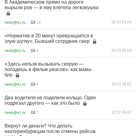
В Академическом прямо на дороге
вырыли ров — в яму влетела легковушка
02:47 01.03
news@e1.ru
16
«Норматив в 20 минут превращается в
злую шутку». Бывший сотрудник свер
00:25 01.03
news@e1.ru
4
«Здесь нельзя вызывать скорую —
попадешь в фильм ужасов»: как мама-
бло
23:12 28.02
news@e1.ru
4
Два водителя не поделили кольцо. Один
подрезал другого — как это было
22:57 28.02
news@e1.ru
7
Вернут ли деньги? Что делать
екатеринбуржцам после отмены рейсов