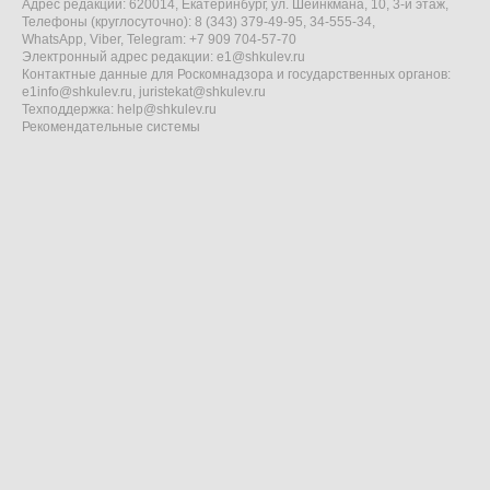
Адрес редакции: 620014, Екатеринбург, ул. Шейнкмана, 10, 3-й этаж,
Телефоны (круглосуточно): 8 (343) 379-49-95, 34-555-34,
WhatsApp, Viber, Telegram: +7 909 704-57-70
Электронный адрес редакции:
e1@shkulev.ru
Контактные данные для Роскомнадзора и государственных органов:
e1info@shkulev.ru
,
juristekat@shkulev.ru
Техподдержка:
help@shkulev.ru
Рекомендательные системы