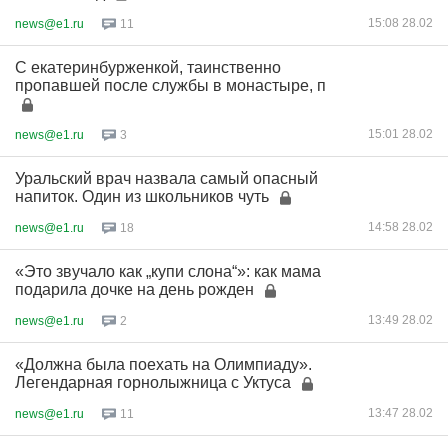
15:08 28.02
news@e1.ru
11
С екатеринбурженкой, таинственно
пропавшей после службы в монастыре, п
15:01 28.02
news@e1.ru
3
Уральский врач назвала самый опасный
напиток. Один из школьников чуть
14:58 28.02
news@e1.ru
18
«Это звучало как „купи слона“»: как мама
подарила дочке на день рожден
13:49 28.02
news@e1.ru
2
«Должна была поехать на Олимпиаду».
Легендарная горнолыжница с Уктуса
13:47 28.02
news@e1.ru
11