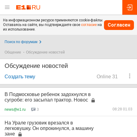
На информационном ресурсе применяются cookie-файлы.
Согласен
Оставаясь на сайте, вы подтверждаете свое
согласие
на
их использование.
Поиск по форумам
Общение
Обсуждение новостей
Обсуждение новостей
Создать тему
Online 31
В Подмосковье ребенок задохнулся в
сугробе: его засыпал трактор. Новос
08:28 01.03
news@e1.ru
3
На Урале грузовик врезался в
легковушку. Он опрокинулся, а машину
зане