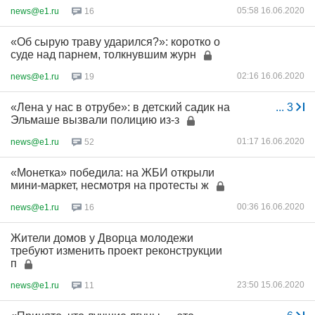
05:58 16.06.2020
news@e1.ru
16
«Об сырую траву ударился?»: коротко о
суде над парнем, толкнувшим журн
02:16 16.06.2020
news@e1.ru
19
«Лена у нас в отрубе»: в детский садик на
...
3
Эльмаше вызвали полицию из-з
01:17 16.06.2020
news@e1.ru
52
«Монетка» победила: на ЖБИ открыли
мини-маркет, несмотря на протесты ж
00:36 16.06.2020
news@e1.ru
16
Жители домов у Дворца молодежи
требуют изменить проект реконструкции
п
23:50 15.06.2020
news@e1.ru
11