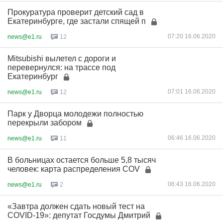
Прокуратура проверит детский сад в
Екатеринбурге, где застали спящей п
07:20 16.06.2020
news@e1.ru
12
Mitsubishi вылетел с дороги и
перевернулся: на трассе под
Екатеринбург
07:01 16.06.2020
news@e1.ru
12
Парк у Дворца молодежи полностью
перекрыли забором
06:46 16.06.2020
news@e1.ru
11
В больницах остается больше 5,8 тысяч
человек: карта распределения COV
06:43 16.06.2020
news@e1.ru
2
«Завтра должен сдать новый тест на
COVID-19»: депутат Госдумы Дмитрий