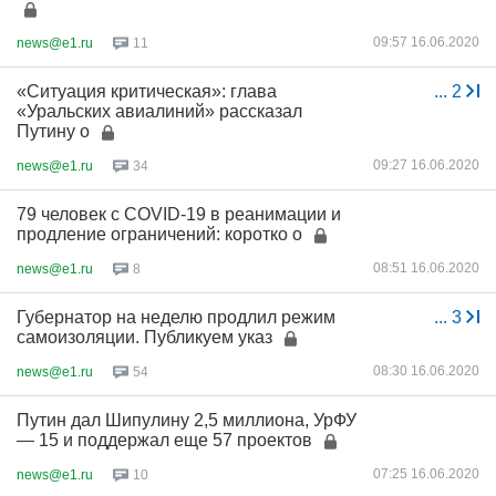
09:57 16.06.2020
news@e1.ru
11
«Ситуация критическая»: глава
...
2
«Уральских авиалиний» рассказал
Путину о
09:27 16.06.2020
news@e1.ru
34
79 человек с COVID-19 в реанимации и
продление ограничений: коротко о
08:51 16.06.2020
news@e1.ru
8
Губернатор на неделю продлил режим
...
3
самоизоляции. Публикуем указ
08:30 16.06.2020
news@e1.ru
54
Путин дал Шипулину 2,5 миллиона, УрФУ
— 15 и поддержал еще 57 проектов
07:25 16.06.2020
news@e1.ru
10