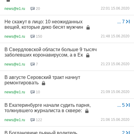
22:01 15.06.2020
news@e1.ru
20
Не скажут в лицо: 10 неожиданных
...
7
вещей, которые дико бесят мужчин
21:48 15.06.2020
news@e1.ru
150
В Свердловской области больше 9 тысяч
заболевших коронавирусом, а в Ек
21:23 15.06.2020
news@e1.ru
7
В августе Серовский тракт начнут
ремонтировать
21:09 15.06.2020
news@e1.ru
10
В Екатеринбурге начали судить парня,
...
5
толкнувшего журналиста в сквере:
21:06 15.06.2020
news@e1.ru
122
В Богдановиче пьяный водитель
...
2