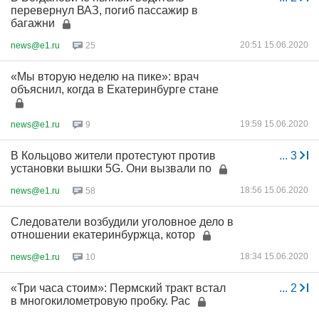
перевернул ВАЗ, погиб пассажир в
багажни
20:51 15.06.2020
news@e1.ru
25
«Мы вторую неделю на пике»: врач
объяснил, когда в Екатеринбурге стане
19:59 15.06.2020
news@e1.ru
9
В Кольцово жители протестуют против
...
3
установки вышки 5G. Они вызвали по
18:56 15.06.2020
news@e1.ru
58
Следователи возбудили уголовное дело в
отношении екатеринбуржца, котор
18:34 15.06.2020
news@e1.ru
10
«Три часа стоим»: Пермский тракт встал
...
2
в многокилометровую пробку. Рас