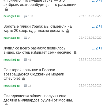
«Принято, что лучшие лгуны — это
...
6
актёры»: екатеринбуржцы — о раскаянии
22:52 15.06.2020
news@e1.ru
133
Золотые пляжи Урала: мы отметили на
...
2
карте 20 озер, куда можно доехать
22:49 15.06.2020
news@e1.ru
29
Лупил со всего размаху: появилось
...
2
видео, как отец избивает семимесячно
22:38 15.06.2020
news@e1.ru
41
Со второй попытки: в Россию
возвращаются бюджетные модели
Chevrolet
22:04 15.06.2020
news@e1.ru
15
Свердловская область получит еще
десятки миллиардов рублей от Москвы.