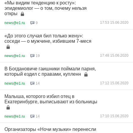
«Мы видим тенденцию к росту»:
эпидемиолог — о том, почему нельзя
откры
17:53 15.06.2020
news@e1.ru
9
«До этого случая бил только жену»:
соседи — о мужчине, избившем 7-меся
17:48 15.06.2020
news@e1.ru
19
В Богдановиче гаишники поймали парня,
который ездил с правами, купленн
17:12 15.06.2020
news@e1.ru
14
Малыша, которого избил отец в
Екатеринбурге, выписывают из больницы
17:10 15.06.2020
news@e1.ru
14
Организаторы «Ночи музыки» перенесли