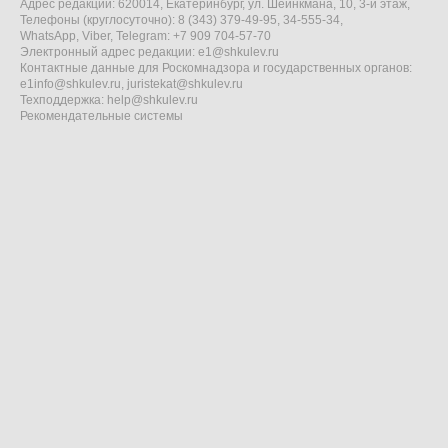
Адрес редакции: 620014, Екатеринбург, ул. Шейнкмана, 10, 3-й этаж,
Телефоны (круглосуточно): 8 (343) 379-49-95, 34-555-34,
WhatsApp, Viber, Telegram: +7 909 704-57-70
Электронный адрес редакции:
e1@shkulev.ru
Контактные данные для Роскомнадзора и государственных органов:
e1info@shkulev.ru
,
juristekat@shkulev.ru
Техподдержка:
help@shkulev.ru
Рекомендательные системы