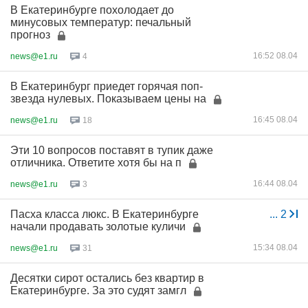
В Екатеринбурге похолодает до
минусовых температур: печальный
прогноз
16:52 08.04
news@e1.ru
4
В Екатеринбург приедет горячая поп-
звезда нулевых. Показываем цены на
16:45 08.04
news@e1.ru
18
Эти 10 вопросов поставят в тупик даже
отличника. Ответите хотя бы на п
16:44 08.04
news@e1.ru
3
Пасха класса люкс. В Екатеринбурге
...
2
начали продавать золотые куличи
15:34 08.04
news@e1.ru
31
Десятки сирот остались без квартир в
Екатеринбурге. За это судят замгл