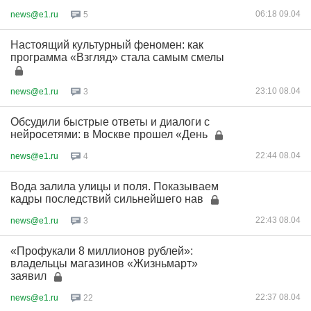
06:18 09.04
news@e1.ru
5
Настоящий культурный феномен: как
программа «Взгляд» стала самым смелы
23:10 08.04
news@e1.ru
3
Обсудили быстрые ответы и диалоги с
нейросетями: в Москве прошел «День
22:44 08.04
news@e1.ru
4
Вода залила улицы и поля. Показываем
кадры последствий сильнейшего нав
22:43 08.04
news@e1.ru
3
«Профукали 8 миллионов рублей»:
владельцы магазинов «Жизньмарт»
заявил
22:37 08.04
news@e1.ru
22