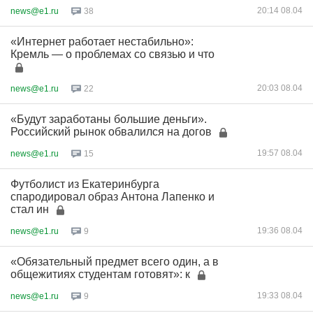
20:14 08.04
news@e1.ru
38
«Интернет работает нестабильно»:
Кремль — о проблемах со связью и что
20:03 08.04
news@e1.ru
22
«Будут заработаны большие деньги».
Российский рынок обвалился на догов
19:57 08.04
news@e1.ru
15
Футболист из Екатеринбурга
спародировал образ Антона Лапенко и
стал ин
19:36 08.04
news@e1.ru
9
«Обязательный предмет всего один, а в
общежитиях студентам готовят»: к
19:33 08.04
news@e1.ru
9