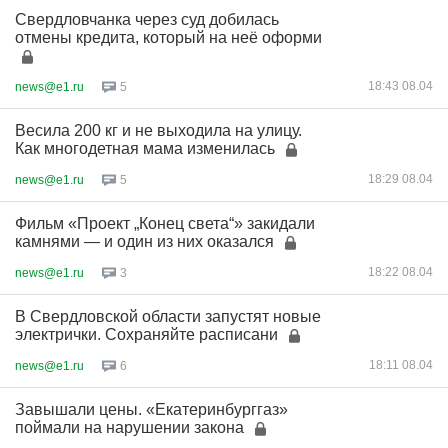
Свердловчанка через суд добилась
отмены кредита, который на неё оформи
18:43 08.04
news@e1.ru
5
Весила 200 кг и не выходила на улицу.
Как многодетная мама изменилась
18:29 08.04
news@e1.ru
5
Фильм «Проект „Конец света“» закидали
камнями — и один из них оказался
18:22 08.04
news@e1.ru
3
В Свердловской области запустят новые
электрички. Сохраняйте расписани
18:11 08.04
news@e1.ru
6
Завышали цены. «Екатеринбурггаз»
поймали на нарушении закона