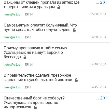
Вакцины от клещей пропали из аптек: где
...
2
теперь привиться уральцам
15:00 08.04
news@e1.ru
34
Самозанятым оплатят больничный. Что
нужно сделать, чтобы получить день
14:50 08.04
news@e1.ru
3
Почему пропавшую в тайге семью
Усольцевых не найдут: версия о
бесследн
14:46 08.04
news@e1.ru
14
В правительстве сделали тревожное
заявление о судьбе льготной ипотеки
14:45 08.04
news@e1.ru
2
Отечественный борт не соберут?
...
2
Участвующая в производстве
импортозамещ