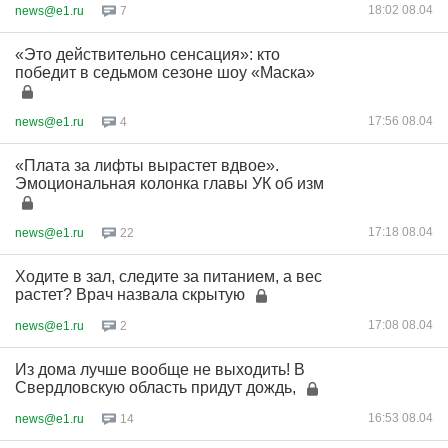
18:02 08.04
news@e1.ru
7
«Это действительно сенсация»: кто
победит в седьмом сезоне шоу «Маска»
17:56 08.04
news@e1.ru
4
«Плата за лифты вырастет вдвое».
Эмоциональная колонка главы УК об изм
17:18 08.04
news@e1.ru
22
Ходите в зал, следите за питанием, а вес
растет? Врач назвала скрытую
17:08 08.04
news@e1.ru
2
Из дома лучше вообще не выходить! В
Свердловскую область придут дождь,
16:53 08.04
news@e1.ru
14