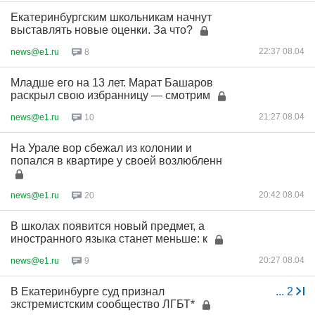
Екатеринбургским школьникам начнут
выставлять новые оценки. За что?
22:37 08.04
news@e1.ru
8
Младше его на 13 лет. Марат Башаров
раскрыл свою избранницу — смотрим
21:27 08.04
news@e1.ru
10
На Урале вор сбежал из колонии и
попался в квартире у своей возлюбленн
20:42 08.04
news@e1.ru
20
В школах появится новый предмет, а
иностранного языка станет меньше: к
20:27 08.04
news@e1.ru
9
В Екатеринбурге суд признал
...
2
экстремистским сообщество ЛГБТ*