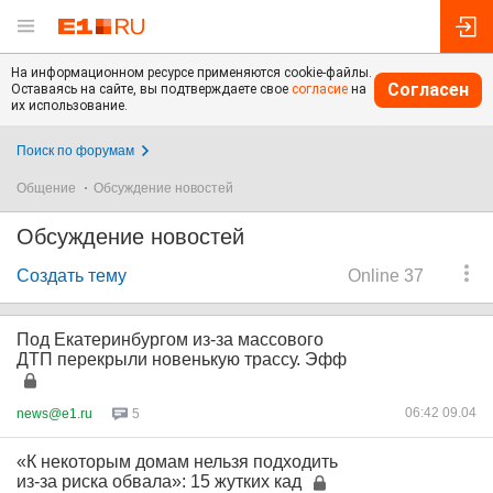
На информационном ресурсе применяются cookie-файлы.
Согласен
Оставаясь на сайте, вы подтверждаете свое
согласие
на
их использование.
Поиск по форумам
Общение
Обсуждение новостей
Обсуждение новостей
Создать тему
Online 37
Под Екатеринбургом из-за массового
ДТП перекрыли новенькую трассу. Эфф
06:42 09.04
news@e1.ru
5
«К некоторым домам нельзя подходить
из-за риска обвала»: 15 жутких кад