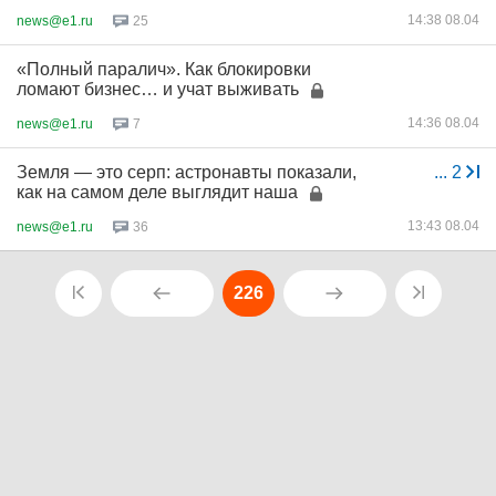
14:38 08.04
news@e1.ru
25
«Полный паралич». Как блокировки
ломают бизнес… и учат выживать
14:36 08.04
news@e1.ru
7
Земля — это серп: астронавты показали,
...
2
как на самом деле выглядит наша
13:43 08.04
news@e1.ru
36
226