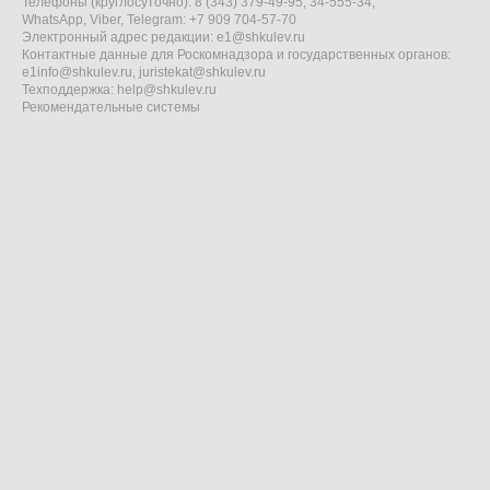
Телефоны (круглосуточно): 8 (343) 379-49-95, 34-555-34,
WhatsApp, Viber, Telegram: +7 909 704-57-70
Электронный адрес редакции:
e1@shkulev.ru
Контактные данные для Роскомнадзора и государственных органов:
e1info@shkulev.ru
,
juristekat@shkulev.ru
Техподдержка:
help@shkulev.ru
Рекомендательные системы