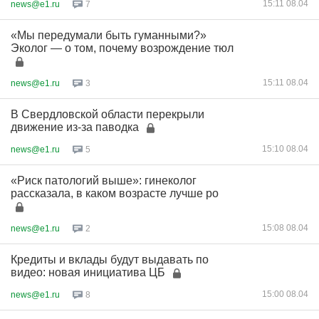
15:11 08.04
news@e1.ru
7
«Мы передумали быть гуманными?»
Эколог — о том, почему возрождение тюл
15:11 08.04
news@e1.ru
3
В Свердловской области перекрыли
движение из-за паводка
15:10 08.04
news@e1.ru
5
«Риск патологий выше»: гинеколог
рассказала, в каком возрасте лучше ро
15:08 08.04
news@e1.ru
2
Кредиты и вклады будут выдавать по
видео: новая инициатива ЦБ
15:00 08.04
news@e1.ru
8