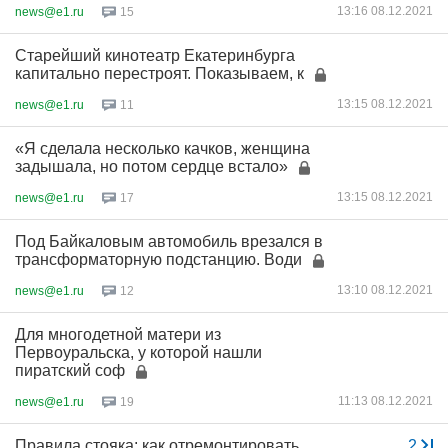
13:16 08.12.2021
news@e1.ru
15
Старейший кинотеатр Екатеринбурга
капитально перестроят. Показываем, к
13:15 08.12.2021
news@e1.ru
11
«Я сделала несколько качков, женщина
задышала, но потом сердце встало»
13:15 08.12.2021
news@e1.ru
17
Под Байкаловым автомобиль врезался в
трансформаторную подстанцию. Води
13:10 08.12.2021
news@e1.ru
12
Для многодетной матери из
Первоуральска, у которой нашли
пиратский соф
11:13 08.12.2021
news@e1.ru
19
Правила стояка: как отремонтировать
...
2