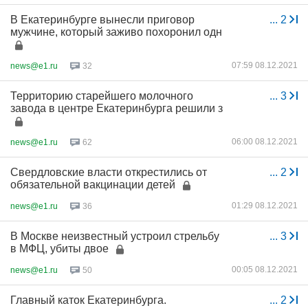
В Екатеринбурге вынесли приговор
...
2
мужчине, который заживо похоронил одн
07:59 08.12.2021
news@e1.ru
32
Территорию старейшего молочного
...
3
завода в центре Екатеринбурга решили з
06:00 08.12.2021
news@e1.ru
62
Свердловские власти открестились от
...
2
обязательной вакцинации детей
01:29 08.12.2021
news@e1.ru
36
В Москве неизвестный устроил стрельбу
...
3
в МФЦ, убиты двое
00:05 08.12.2021
news@e1.ru
50
Главный каток Екатеринбурга.
...
2