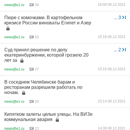
16:00 08.12.2021
news@e1.ru
39
Пюре с комочками. В картофельном
...
3
кризисе России виноваты Египет и Азер
15:18 08.12.2021
news@e1.ru
63
Суд принял решение по делу
...
2
екатеринбурженки, которой грозило 20
лет за
15:16 08.12.2021
news@e1.ru
27
В соседнем Челябинске барам и
ресторанам разрешили работать по
ночам.
15:14 08.12.2021
news@e1.ru
20
Кипятком залиты целые улицы. На ВИЗе
коммунальная авария
14:39 08.12.2021
news@e1.ru
23