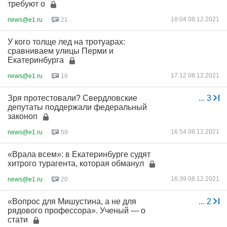
требуют о
18:04 08.12.2021
news@e1.ru
21
У кого толще лед на тротуарах:
сравниваем улицы Перми и
Екатеринбурга
17:12 08.12.2021
news@e1.ru
16
Зря протестовали? Свердловские
...
3
депутаты поддержали федеральный
законоп
16:54 08.12.2021
news@e1.ru
59
«Врала всем»: в Екатеринбурге судят
хитрого турагента, которая обманул
16:39 08.12.2021
news@e1.ru
20
«Вопрос для Мишустина, а не для
...
2
рядового профессора». Ученый — о
стати