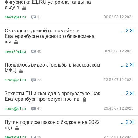
Фигуристка E1.RU устроила танцы на
льду п
00:02 08.12.2021
news@e1.ru
31
Оказался с дочкой на помойке: в
...
2
Екатеринбурге одноногого бизнесмена
вы
00:00 08.12.2021
news@e1.ru
40
Появилось видео стрельбы в московском
...
2
МФЦ
23:52 07.12.2021
news@e1.ru
32
Захваты ТЦ и скандал в прокуратуре. Как
...
2
Екатеринбург протестует против
23:41 07.12.2021
news@e1.ru
41
Путин подписал закон о бюджете на 2022
...
2
год
23:18 07.12.2021
news@e1.ru
29