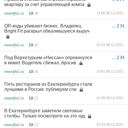
квартиру за счет управляющей компа
11:06 08.12.2021
news@e1.ru
48
QR-коды убивают бизнес. Владелец
...
2
Bright Fit раскрыл обвалившуюся выруч
10:43 08.12.2021
news@e1.ru
42
Под Верхотурьем «Ниссан» опрокинулся
...
2
в кювет. Водитель сбежал, бросив
10:41 08.12.2021
news@e1.ru
30
Пять ресторанов из Екатеринбурга стали
лучшими в России: публикуем спи
10:38 08.12.2021
news@e1.ru
12
В Екатеринбурге заметили световые
столбы. Только посмотрите на это чуд
10:33 08.12.2021
news@e1.ru
13