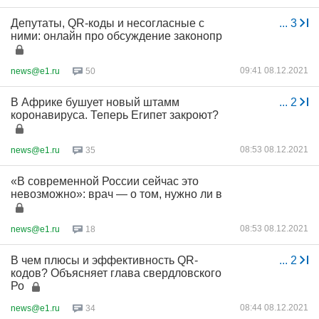
Депутаты, QR-коды и несогласные с
...
3
ними: онлайн про обсуждение законопр
09:41 08.12.2021
news@e1.ru
50
В Африке бушует новый штамм
...
2
коронавируса. Теперь Египет закроют?
08:53 08.12.2021
news@e1.ru
35
«В современной России сейчас это
невозможно»: врач — о том, нужно ли в
08:53 08.12.2021
news@e1.ru
18
В чем плюсы и эффективность QR-
...
2
кодов? Объясняет глава свердловского
Ро
08:44 08.12.2021
news@e1.ru
34