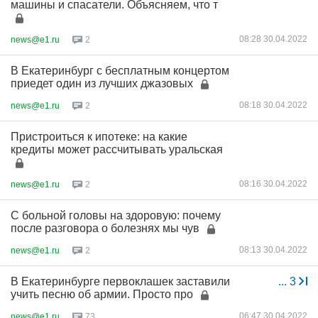
машины и спасатели. Объясняем, что т
08:28 30.04.2022
news@e1.ru
2
В Екатеринбург с бесплатным концертом
приедет один из лучших джазовых
08:18 30.04.2022
news@e1.ru
2
Пристроиться к ипотеке: на какие
кредиты может рассчитывать уральская
08:16 30.04.2022
news@e1.ru
2
С больной головы на здоровую: почему
после разговора о болезнях мы чув
08:13 30.04.2022
news@e1.ru
2
В Екатеринбурге первоклашек заставили
...
3
учить песню об армии. Просто про
06:47 30.04.2022
news@e1.ru
73