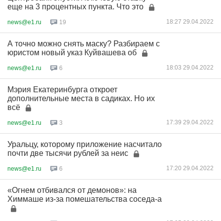
еще на 3 процентных пункта. Что это
18:27 29.04.2022
news@e1.ru
19
А точно можно снять маску? Разбираем с
юристом новый указ Куйвашева об
18:03 29.04.2022
news@e1.ru
6
Мэрия Екатеринбурга откроет
дополнительные места в садиках. Но их
всё
17:39 29.04.2022
news@e1.ru
3
Уральцу, которому приложение насчитало
почти две тысячи рублей за неис
17:20 29.04.2022
news@e1.ru
6
«Огнем отбивался от демонов»: на
Химмаше из-за помешательства соседа-а