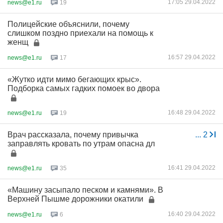
17:05 29.04.2022
news@e1.ru
19
Полицейские объяснили, почему
слишком поздно приехали на помощь к
женщ
16:57 29.04.2022
news@e1.ru
17
«Жутко идти мимо бегающих крыс».
Подборка самых гадких помоек во двора
16:48 29.04.2022
news@e1.ru
19
Врач рассказала, почему привычка
...
2
заправлять кровать по утрам опасна дл
16:41 29.04.2022
news@e1.ru
35
«Машину засыпало песком и камнями». В
Верхней Пышме дорожники окатили
16:40 29.04.2022
news@e1.ru
6