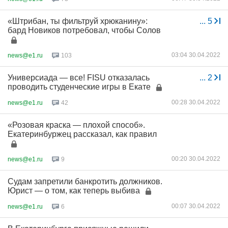
«Штрибан, ты фильтруй хрюканину»:
...
5
бард Новиков потребовал, чтобы Солов
03:04 30.04.2022
news@e1.ru
103
Универсиада — все! FISU отказалась
...
2
проводить студенческие игры в Екате
00:28 30.04.2022
news@e1.ru
42
«Розовая краска — плохой способ».
Екатеринбуржец рассказал, как правил
00:20 30.04.2022
news@e1.ru
9
Судам запретили банкротить должников.
Юрист — о том, как теперь выбива
00:07 30.04.2022
news@e1.ru
6