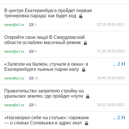
В центре Екатеринбурга пройдет первая
тренировка парада: как будет ход
22:19 29.04.2022
news@e1.ru
3
Откройте свои лица! В Свердловской
области ослаблен масочный режим
21:20 29.04.2022
news@e1.ru
9
«Залезли на балкон, стучали в окна»: в
...
2
Екатеринбурге пьяные парни напу
20:45 29.04.2022
news@e1.ru
31
Правительство запретило стройку на
уральских землях, где пройдет «пути
20:22 29.04.2022
news@e1.ru
5
«Наговорил себе на статью»: горожане
...
2
— о словах Соловьева в адрес екат