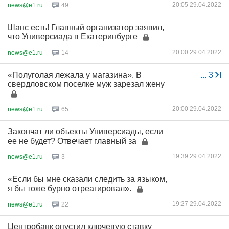
20:05 29.04.2022
news@e1.ru
49
Шанс есть! Главный организатор заявил,
что Универсиада в Екатеринбурге
20:00 29.04.2022
news@e1.ru
14
«Полуголая лежала у магазина». В
...
3
свердловском поселке муж зарезал жену
20:00 29.04.2022
news@e1.ru
65
Закончат ли объекты Универсиады, если
ее не будет? Отвечает главный за
19:39 29.04.2022
news@e1.ru
3
«Если бы мне сказали следить за языком,
я бы тоже бурно отреагировал».
19:27 29.04.2022
news@e1.ru
22
Центробанк опустил ключевую ставку