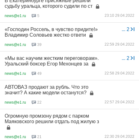
В Екатеринбурге присяжные решили
судьбу уральца, которого судили по ст
23:10 29.04.2022
news@e1.ru
5
«Господин Россель, в чувство придите!»
...
2
Владимир Соловьев жестко ответи
22:59 29.04.2022
news@e1.ru
39
«Мы вас научим жестким переговорам».
...
2
Уральский боксер Егор Мехонцев за
22:58 29.04.2022
news@e1.ru
49
АВТОВАЗ продают за рубль. Что это
значит? А какие модели останутся?
22:57 29.04.2022
news@e1.ru
22
Огромную промзону рядом с парком
Маяковского решили отдать под жилую з
22:30 29.04.2022
news@e1.ru
21