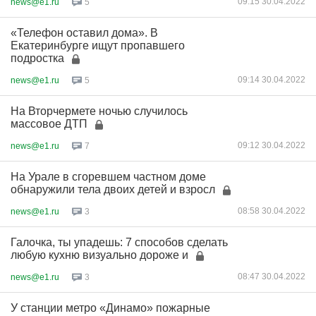
09:15 30.04.2022
news@e1.ru
5
«Телефон оставил дома». В
Екатеринбурге ищут пропавшего
подростка
09:14 30.04.2022
news@e1.ru
5
На Вторчермете ночью случилось
массовое ДТП
09:12 30.04.2022
news@e1.ru
7
На Урале в сгоревшем частном доме
обнаружили тела двоих детей и взросл
08:58 30.04.2022
news@e1.ru
3
Галочка, ты упадешь: 7 способов сделать
любую кухню визуально дороже и
08:47 30.04.2022
news@e1.ru
3
У станции метро «Динамо» пожарные