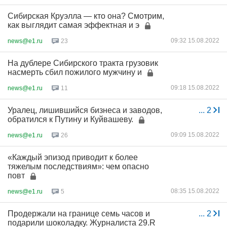
Сибирская Круэлла — кто она? Смотрим,
как выглядит самая эффектная и э
09:32 15.08.2022
news@e1.ru
23
На дублере Сибирского тракта грузовик
насмерть сбил пожилого мужчину и
09:18 15.08.2022
news@e1.ru
11
Уралец, лишившийся бизнеса и заводов,
...
2
обратился к Путину и Куйвашеву.
09:09 15.08.2022
news@e1.ru
26
«Каждый эпизод приводит к более
тяжелым последствиям»: чем опасно
повт
08:35 15.08.2022
news@e1.ru
5
Продержали на границе семь часов и
...
2
подарили шоколадку. Журналиста 29.R