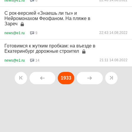
22:46 14.08.2022
news@e1.ru
6
С рок-версией «Знаешь ли ты» и
Нейромонахом Феофаном. На пляже в
Зареч
22:43 14.08.2022
news@e1.ru
9
Готовимся к жутким пробкам: на въезде в
Екатеринбург дорожные строител
21:11 14.08.2022
news@e1.ru
14
1933