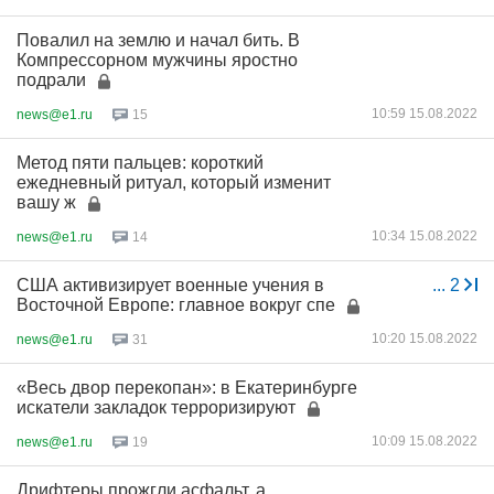
Повалил на землю и начал бить. В
Компрессорном мужчины яростно
подрали
10:59 15.08.2022
news@e1.ru
15
Метод пяти пальцев: короткий
ежедневный ритуал, который изменит
вашу ж
10:34 15.08.2022
news@e1.ru
14
США активизирует военные учения в
...
2
Восточной Европе: главное вокруг спе
10:20 15.08.2022
news@e1.ru
31
«Весь двор перекопан»: в Екатеринбурге
искатели закладок терроризируют
10:09 15.08.2022
news@e1.ru
19
Дрифтеры прожгли асфальт, а