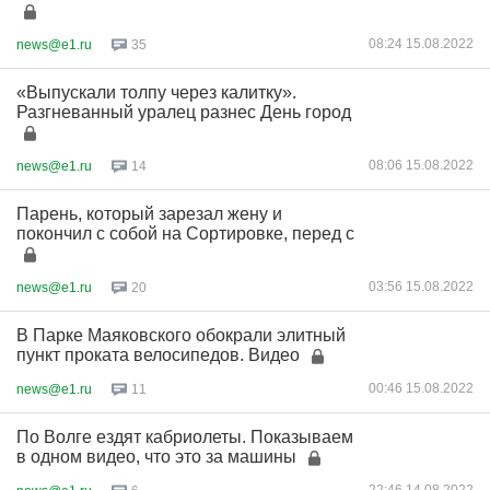
08:24 15.08.2022
news@e1.ru
35
«Выпускали толпу через калитку».
Разгневанный уралец разнес День город
08:06 15.08.2022
news@e1.ru
14
Парень, который зарезал жену и
покончил с собой на Сортировке, перед с
03:56 15.08.2022
news@e1.ru
20
В Парке Маяковского обокрали элитный
пункт проката велосипедов. Видео
00:46 15.08.2022
news@e1.ru
11
По Волге ездят кабриолеты. Показываем
в одном видео, что это за машины