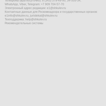
Телефоны (круглосуточно): 8 (343) 379-49-95, 34-555-34,
WhatsApp, Viber, Telegram: +7 909 704-57-70
Электронный адрес редакции:
e1@shkulev.ru
Контактные данные для Роскомнадзора и государственных органов:
e1info@shkulev.ru
,
juristekat@shkulev.ru
Техподдержка:
help@shkulev.ru
Рекомендательные системы