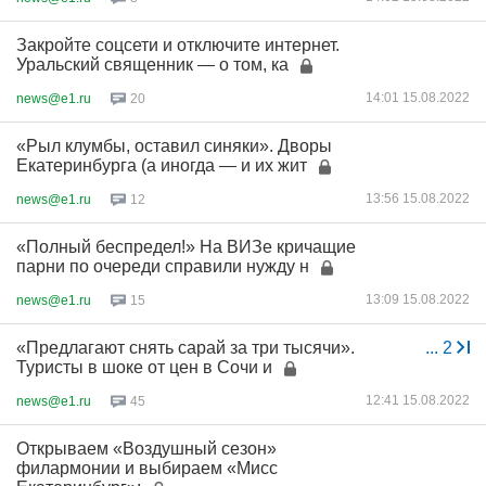
Закройте соцсети и отключите интернет.
Уральский священник — о том, ка
14:01 15.08.2022
news@e1.ru
20
«Рыл клумбы, оставил синяки». Дворы
Екатеринбурга (а иногда — и их жит
13:56 15.08.2022
news@e1.ru
12
«Полный беспредел!» На ВИЗе кричащие
парни по очереди справили нужду н
13:09 15.08.2022
news@e1.ru
15
«Предлагают снять сарай за три тысячи».
...
2
Туристы в шоке от цен в Сочи и
12:41 15.08.2022
news@e1.ru
45
Открываем «Воздушный сезон»
филармонии и выбираем «Мисс