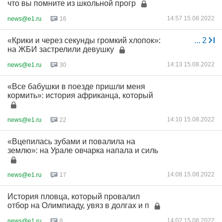
что вы помните из школьной прогр
14:57 15.08.2022
news@e1.ru
16
«Крики и через секунды громкий хлопок»:
...
2
на ЖБИ застрелили девушку
14:13 15.08.2022
news@e1.ru
30
«Все бабушки в поезде пришли меня
кормить»: история африканца, который
14:10 15.08.2022
news@e1.ru
22
«Вцепилась зубами и повалила на
землю»: на Урале овчарка напала и силь
14:08 15.08.2022
news@e1.ru
17
История пловца, который провалил
отбор на Олимпиаду, увяз в долгах и п
14:02 15.08.2022
news@e1.ru
8