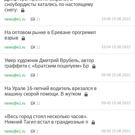
сноубордисты катались по настоящему
снегу:
10:06 15.08.2022
news@e1.ru
11
На оптовом рынке в Ереване прогремел
взрыв
10:04 15.08.2022
news@e1.ru
12
Умер художник Дмитрий Врубель, автор
граффити с «Братским поцелуем» Бр
09:48 15.08.2022
news@e1.ru
7
На Урале 16-летний водитель врезался в
машину скорой помощи. В жутком
09:45 15.08.2022
news@e1.ru
12
«Весь город стоял несколько часов».
Нижний Тагил встал в грандиозные п
09:40 15.08.2022
news@e1.ru
3