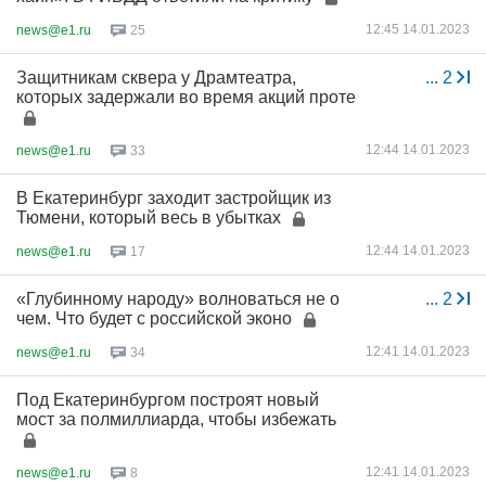
12:45 14.01.2023
news@e1.ru
25
Защитникам сквера у Драмтеатра,
...
2
которых задержали во время акций проте
12:44 14.01.2023
news@e1.ru
33
В Екатеринбург заходит застройщик из
Тюмени, который весь в убытках
12:44 14.01.2023
news@e1.ru
17
«Глубинному народу» волноваться не о
...
2
чем. Что будет с российской эконо
12:41 14.01.2023
news@e1.ru
34
Под Екатеринбургом построят новый
мост за полмиллиарда, чтобы избежать
12:41 14.01.2023
news@e1.ru
8