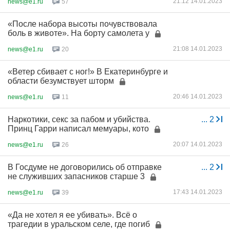
21:12 14.01.2023
news@e1.ru
57
«После набора высоты почувствовала
боль в животе». На борту самолета у
21:08 14.01.2023
news@e1.ru
20
«Ветер сбивает с ног!» В Екатеринбурге и
области безумствует шторм
20:46 14.01.2023
news@e1.ru
11
Наркотики, секс за пабом и убийства.
...
2
Принц Гарри написал мемуары, кото
20:07 14.01.2023
news@e1.ru
26
В Госдуме не договорились об отправке
...
2
не служивших запасников старше 3
17:43 14.01.2023
news@e1.ru
39
«Да не хотел я ее убивать». Всё о
трагедии в уральском селе, где погиб