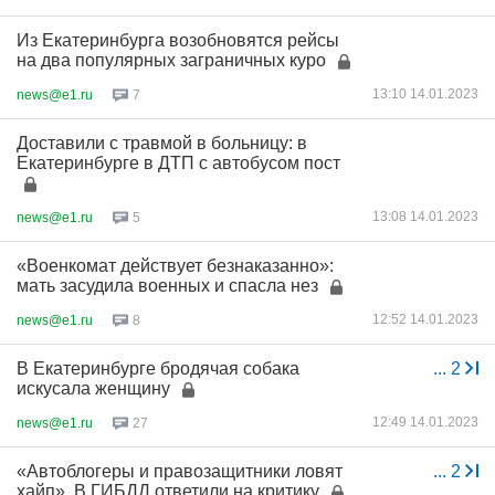
Из Екатеринбурга возобновятся рейсы
на два популярных заграничных куро
13:10 14.01.2023
news@e1.ru
7
Доставили с травмой в больницу: в
Екатеринбурге в ДТП с автобусом пост
13:08 14.01.2023
news@e1.ru
5
«Военкомат действует безнаказанно»:
мать засудила военных и спасла нез
12:52 14.01.2023
news@e1.ru
8
В Екатеринбурге бродячая собака
...
2
искусала женщину
12:49 14.01.2023
news@e1.ru
27
«Автоблогеры и правозащитники ловят
...
2
хайп». В ГИБДД ответили на критику