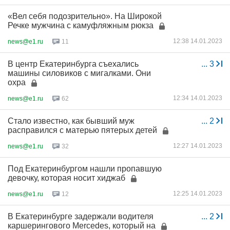
«Вел себя подозрительно». На Широкой
Речке мужчина с камуфляжным рюкза
12:38 14.01.2023
news@e1.ru
11
В центр Екатеринбурга съехались
...
3
машины силовиков с мигалками. Они
охра
12:34 14.01.2023
news@e1.ru
62
Стало известно, как бывший муж
...
2
расправился с матерью пятерых детей
12:27 14.01.2023
news@e1.ru
32
Под Екатеринбургом нашли пропавшую
девочку, которая носит хиджаб
12:25 14.01.2023
news@e1.ru
12
В Екатеринбурге задержали водителя
...
2
каршерингового Mercedes, который на