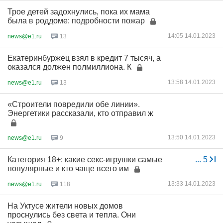
Трое детей задохнулись, пока их мама
была в роддоме: подробности пожар
14:05 14.01.2023
news@e1.ru
13
Екатеринбуржец взял в кредит 7 тысяч, а
оказался должен полмиллиона. К
13:58 14.01.2023
news@e1.ru
13
«Строители повредили обе линии».
Энергетики рассказали, кто отправил ж
13:50 14.01.2023
news@e1.ru
9
Категория 18+: какие секс-игрушки самые
...
5
популярные и кто чаще всего им
13:33 14.01.2023
news@e1.ru
118
На Уктусе жители новых домов
проснулись без света и тепла. Они