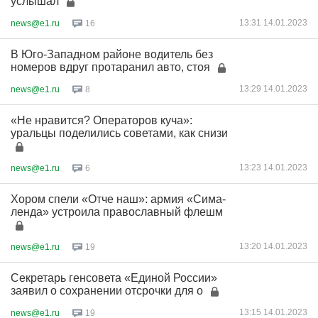
услышал
13:31 14.01.2023
news@e1.ru
16
В Юго-Западном районе водитель без
номеров вдруг протаранил авто, стоя
13:29 14.01.2023
news@e1.ru
8
«Не нравится? Операторов куча»:
уральцы поделились советами, как снизи
13:23 14.01.2023
news@e1.ru
6
Хором спели «Отче наш»: армия «Сима-
ленда» устроила православный флешм
13:20 14.01.2023
news@e1.ru
19
Секретарь генсовета «Единой России»
заявил о сохранении отсрочки для о
13:15 14.01.2023
news@e1.ru
19