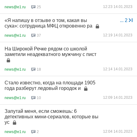
12:23 14.01.2023
news@e1.ru
25
«Я напишу в отзыве о том, какая вы
...
2
сука»: сотрудница МФЦ откровенно ра
12:19 14.01.2023
news@e1.ru
37
На Широкой Речке рядом со школой
заметили неадекватного мужчину с пист
12:14 14.01.2023
news@e1.ru
18
Стало известно, когда на площади 1905
года разберут ледовый городок и
12:09 14.01.2023
news@e1.ru
10
Запутай меня, если сможешь: 6
детективных мини-сериалов, которые вы
ус
12:04 14.01.2023
news@e1.ru
2