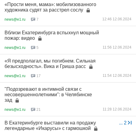
«Прости меня, мама»: мобилизованного
художника судят за расстрел сослу
12:46 12.06.2024
news@e1.ru
7
Вблизи Екатеринбурга вспыхнул мощный
пожар: видео
11:56 12.06.2024
news@e1.ru
5
«Я предполагал, мы погибнем. Сильная
безысходность». Вика и Гриша расс
11:54 12.06.2024
news@e1.ru
17
"Подозревают в интимной связи с
несовершеннолетними": в Челябинске
зад
11:28 12.06.2024
news@e1.ru
21
В Екатеринбурге выставили на продажу
...
2
легендарные «Икарусы» с гармошкой