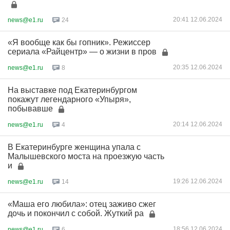
20:41 12.06.2024
news@e1.ru
24
«Я вообще как бы гопник». Режиссер
сериала «Райцентр» — о жизни в пров
20:35 12.06.2024
news@e1.ru
8
На выставке под Екатеринбургом
покажут легендарного «Упыря»,
побывавше
20:14 12.06.2024
news@e1.ru
4
В Екатеринбурге женщина упала с
Малышевского моста на проезжую часть
и
19:26 12.06.2024
news@e1.ru
14
«Маша его любила»: отец заживо сжег
дочь и покончил с собой. Жуткий ра
18:56 12.06.2024
news@e1.ru
6