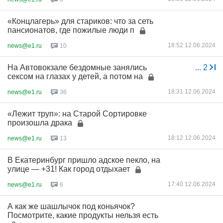
«Концлагерь» для стариков: что за сеть
пансионатов, где пожилые люди п
18:52 12.06.2024
news@e1.ru
10
На Автовокзале бездомные занялись
...
2
сексом на глазах у детей, а потом на
18:31 12.06.2024
news@e1.ru
36
«Лежит труп»: на Старой Сортировке
произошла драка
18:12 12.06.2024
news@e1.ru
13
В Екатеринбург пришло адское пекло, на
улице — +31! Как город отдыхает
17:40 12.06.2024
news@e1.ru
6
А как же шашлычок под коньячок?
Посмотрите, какие продукты нельзя есть