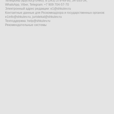
Телефоны (круглосуточно): 8 (343) 379-49-95, 34-555-34,
WhatsApp, Viber, Telegram: +7 909 704-57-70
Электронный адрес редакции:
e1@shkulev.ru
Контактные данные для Роскомнадзора и государственных органов:
e1info@shkulev.ru
,
juristekat@shkulev.ru
Техподдержка:
help@shkulev.ru
Рекомендательные системы