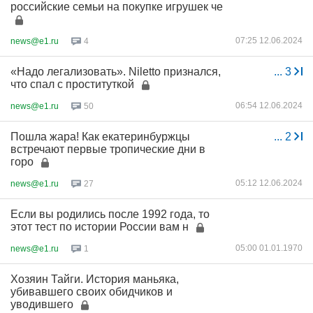
российские семьи на покупке игрушек че
07:25 12.06.2024
news@e1.ru
4
«Надо легализовать». Niletto признался,
...
3
что спал с проституткой
06:54 12.06.2024
news@e1.ru
50
Пошла жара! Как екатеринбуржцы
...
2
встречают первые тропические дни в
горо
05:12 12.06.2024
news@e1.ru
27
Если вы родились после 1992 года, то
этот тест по истории России вам н
05:00 01.01.1970
news@e1.ru
1
Хозяин Тайги. История маньяка,
убивавшего своих обидчиков и
уводившего