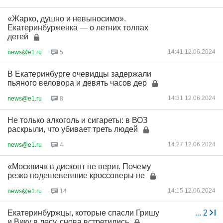
«Жарко, душно и невыносимо».
Екатеринбурженка — о летних толпах
детей
14:41 12.06.2024
news@e1.ru
5
В Екатеринбурге очевидцы задержали
пьяного веловора и девять часов дер
14:31 12.06.2024
news@e1.ru
8
Не только алкоголь и сигареты: в ВОЗ
раскрыли, что убивает треть людей
14:27 12.06.2024
news@e1.ru
4
«Москвич» в дисконт не верит. Почему
резко подешевевшие кроссоверы не
14:15 12.06.2024
news@e1.ru
14
Екатеринбуржцы, которые спасли Гришу
...
2
и Вику в лесу, снова встретились