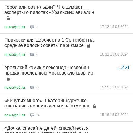
Герои или разгильдяи? Что думают
эксперты о пилотах «Уральских авиалин
17:12 15.08.2024
news@e1.ru
9
Прически для девочек на 1 Сентября на
средние волосы: советы парикмахе
16:32 15.08.2024
news@e1.ru
3
Уральский комик Александр Незлобин
...
2
продал последнюю московскую квартир
15:55 15.08.2024
news@e1.ru
44
«Кинутых много». Екатеринбурженке
отказались вернуть деньги за отменен
15:16 15.08.2024
news@e1.ru
14
«Дочка, спасайте детей, спасайтесь, я