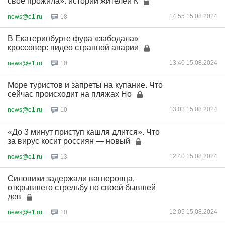
свое прожила»: истории жителей К
14:55 15.08.2024
news@e1.ru
18
В Екатеринбурге фура «забодала»
кроссовер: видео странной аварии
13:40 15.08.2024
news@e1.ru
10
Море туристов и запреты на купание. Что
сейчас происходит на пляжах Но
13:02 15.08.2024
news@e1.ru
10
«До 3 минут приступ кашля длится». Что
за вирус косит россиян — новый
12:40 15.08.2024
news@e1.ru
13
Силовики задержали вагнеровца,
открывшего стрельбу по своей бывшей
дев
12:05 15.08.2024
news@e1.ru
10