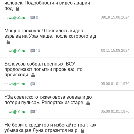
человек. Подробности и видео аварии
под
09:18 15.08.2024
news@e1.ru
8
Мощно грохнуло! Появилось видео
взрыва на Уралмаше, после которого в д
09:11 15.08.2024
news@e1.ru
13
Белоусов собрал военных, ВСУ
продолжают попытки прорыва: что
происходи
05:00 01.01.1970
news@e1.ru
1
«За советского тяжеловоза воевали до
потери пульса». Репортаж из старе
05:00 01.01.1970
news@e1.ru
1
Не берите кредитов и избегайте трат: как
убывающая Луна отразится на р