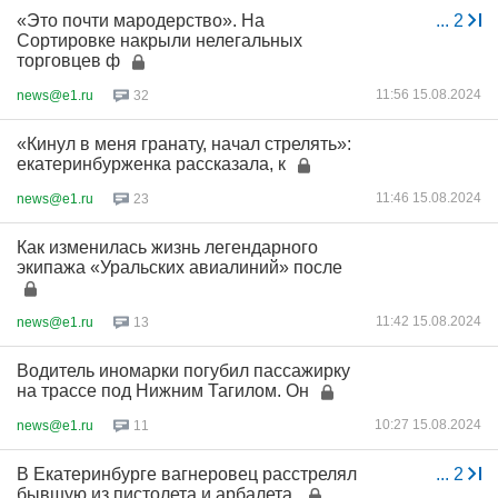
«Это почти мародерство». На
...
2
Сортировке накрыли нелегальных
торговцев ф
11:56 15.08.2024
news@e1.ru
32
«Кинул в меня гранату, начал стрелять»:
екатеринбурженка рассказала, к
11:46 15.08.2024
news@e1.ru
23
Как изменилась жизнь легендарного
экипажа «Уральских авиалиний» после
11:42 15.08.2024
news@e1.ru
13
Водитель иномарки погубил пассажирку
на трассе под Нижним Тагилом. Он
10:27 15.08.2024
news@e1.ru
11
В Екатеринбурге вагнеровец расстрелял
...
2
бывшую из пистолета и арбалета.