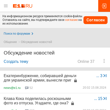
На информационном ресурсе применяются cookie-файлы.
Согласен
Оставаясь на сайте, вы подтверждаете свое
согласие
на
их использование.
Поиск по форумам
Общение
Обсуждение новостей
Обсуждение новостей
Создать тему
Online 37
Екатеринбурженке, собиравшей деньги
...
3
для украинской армии, вынесли приг
20:02 15.08.2024
news@e1.ru
52
Клава Кока поделилась роскошными
...
15
фото из отпуска. Угадаете, где она?