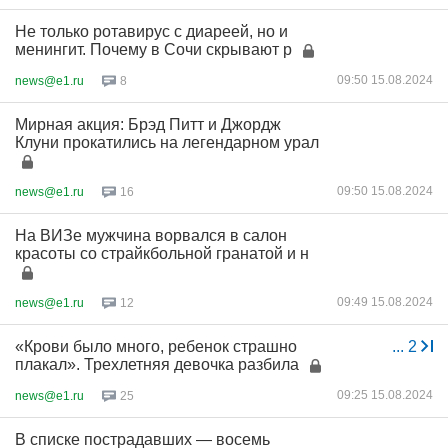
Не только ротавирус с диареей, но и
менингит. Почему в Сочи скрывают р
09:50 15.08.2024
news@e1.ru
8
Мирная акция: Брэд Питт и Джордж
Клуни прокатились на легендарном урал
09:50 15.08.2024
news@e1.ru
16
На ВИЗе мужчина ворвался в салон
красоты со страйкбольной гранатой и н
09:49 15.08.2024
news@e1.ru
12
«Крови было много, ребенок страшно
...
2
плакал». Трехлетняя девочка разбила
09:25 15.08.2024
news@e1.ru
25
В списке пострадавших — восемь