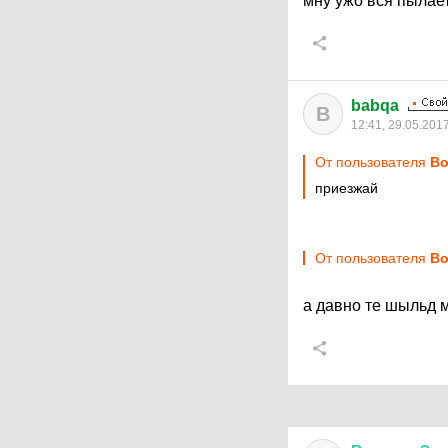
мну ужо вся пылае
babqa
B
12:41, 29.05.201
От пользователя
Во
приезжай
От пользователя
Во
а давно те шыльд 