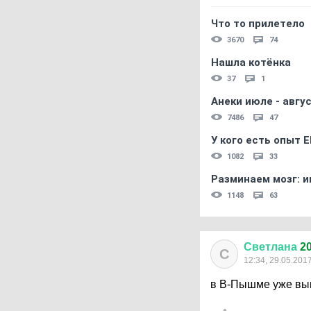
Что то прилетело
3670
74
Нашла котёнка
37
1
Анеки июле - авгус
7486
47
У кого есть опыт E
1082
33
Разминаем мозг: и
1148
63
Светлана
20
С
12:34, 29.05.201
в В-Пышме уже вык