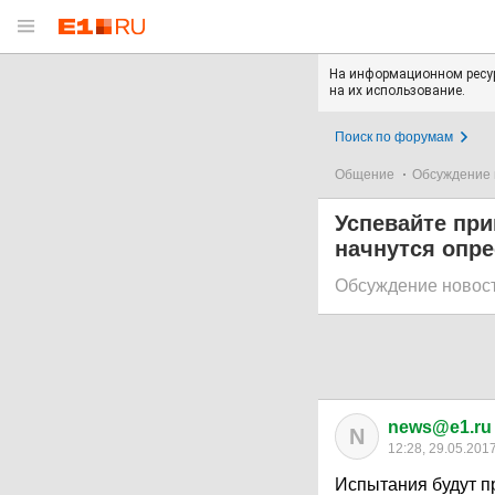
На информационном ресур
на их использование.
Поиск по форумам
Общение
Обсуждение 
Успевайте при
начнутся опр
Обсуждение новос
news@e1.ru
N
12:28, 29.05.201
Испытания будут п