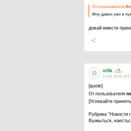
От пользователя
Во
Мну давно ужо в лу
довай вместе при
orlik
O
12:39, 29.05.201
[quote]
От пользователя
n
[Успевайте принять
Рубрика "Новости 
Вымыться, наестьс