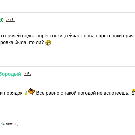
R0
7
 горячей воды -опрессовки ,сейчас снова опрессовки прич
ровка была что ли?
бородый
7
 и порядок.
Все равно с такой погодой не вспотеешь.
7