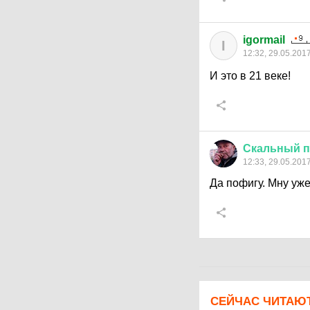
igormail
I
12:32, 29.05.201
И это в 21 веке!
Скальный
п
12:33, 29.05.201
Да пофигу. Мну уже
СЕЙЧАС ЧИТАЮ