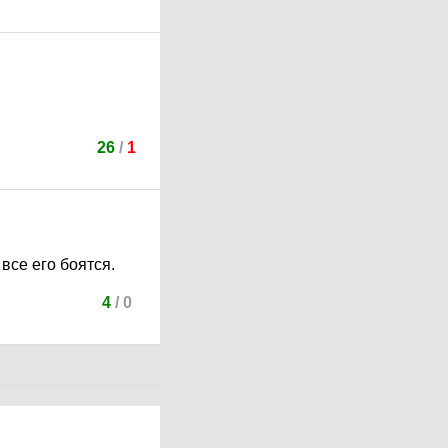
26
/
1
все его боятся.
4
/
0