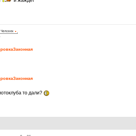
т
и жаждет
7
ровкаЗаконная
ровкаЗаконная
мотоклуба то дали?