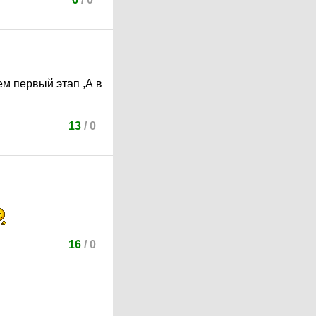
ем первый этап ,А в
13
/
0
16
/
0