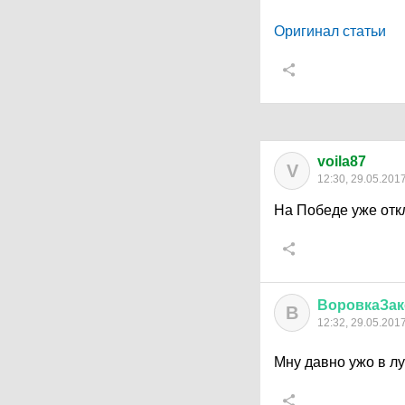
Оригинал статьи
voila87
V
12:30, 29.05.201
На Победе уже от
ВоровкаЗак
В
12:32, 29.05.201
Мну давно ужо в л