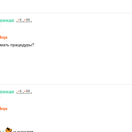
онная
7
bqa
имать працедуры?
онная
7
bqa