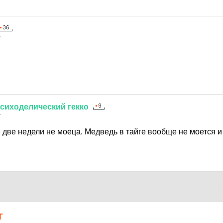
7
сиходелический
гекко
7
 две недели не моеца. Медведь в тайге вообще не моется и 
Т