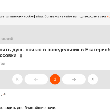
се применяются cookie-файлы. Оставаясь на сайте, вы подтверждаете свое
с
новостей
нять душ: ночью в понедельник в Екатерин
ессовки
тей
1
7
роводить две ближайшие ночи.