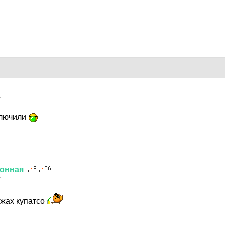
7
ключили
онная
7
ужах купатсо