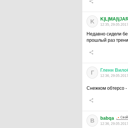
K|L|MA|\|JA
K
12:35, 29.05.201
Недавно сидели без
прошлый раз трени
Гленн
Вило
Г
12:36, 29.05.201
Снежком обтерсо -
babqa
B
12:36, 29.05.201