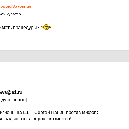
ровкаЗаконная
жах купатсо
нимать працедуры?
7
ews@e1.ru
 душ: ночью]
гигиены на E1" - Сергей Панин против мифов:
я, надышаться впрок - возможно!