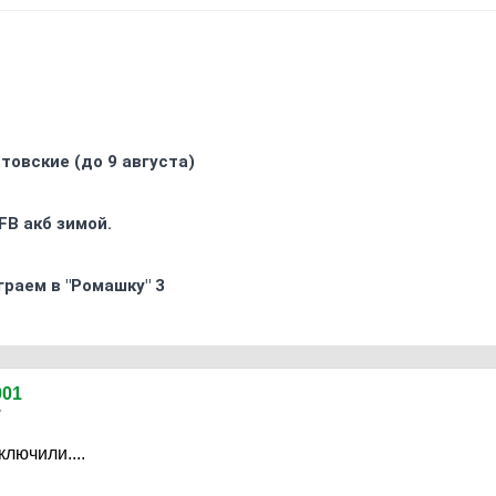
товские (до 9 августа)
FB акб зимой.
граем в "Ромашку" 3
01
7
лючили....