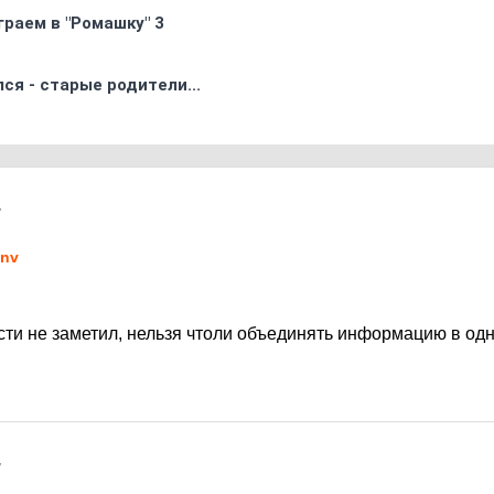
граем в "Ромашку" 3
ся - старые родители...
7
tnv
сти не заметил, нельзя чтоли объединять информацию в одн
7