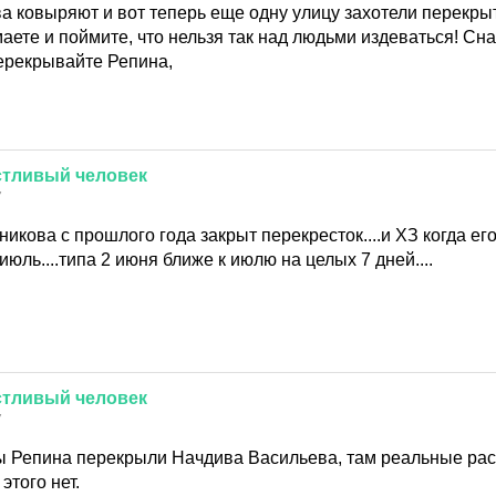
а ковыряют и вот теперь еще одну улицу захотели перекры
аете и поймите, что нельзя так над людьми издеваться! Сн
ерекрывайте Репина,
стливый
человек
7
икова с прошлого года закрыт перекресток....и ХЗ когда ег
 июль....типа 2 июня ближе к июлю на целых 7 дней....
стливый
человек
7
ны Репина перекрыли Начдива Васильева, там реальные рас
этого нет.