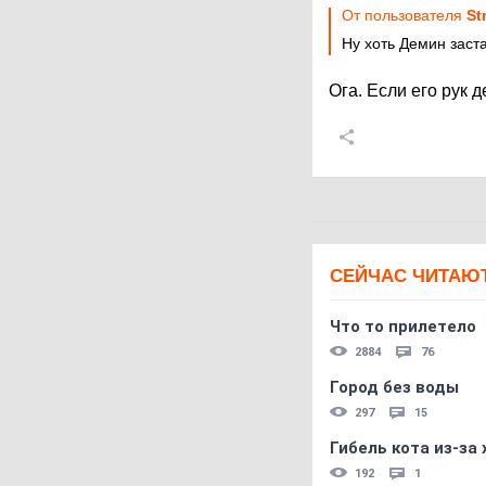
От пользователя
St
Ну хоть Демин заст
Ога. Если его рук д
СЕЙЧАС ЧИТАЮ
Что то прилетело
2884
76
Город без воды
297
15
Гибель кота из-за
192
1