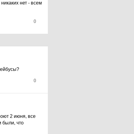
 никаких нет - всем
0
лейбусы?
0
роют 2 июня, все
и были, что