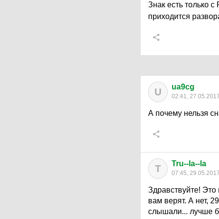
Знак есть только с
приходится развор
ua9cg
U
02:41, 27.05.201
А почему нельзя с
Tru--la--la
T
07:45, 29.05.201
Здравствуйте! Это 
вам верят. А нет, 
слышали... лучше 