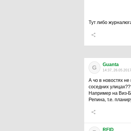
Тут либо журналюга
Guanta
G
14:37, 26.05.201
А чо в новостях не
соседних улицах??
Например на Виз-Б
Репина, т.е. плани
RFID