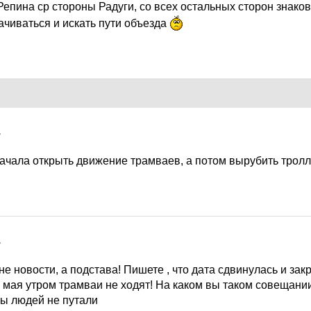
 Репина ср стороны Радуги, со всех остальных сторон знаков
ачиваться и искать пути объезда
7
начала открыть движение трамваев, а потом вырубить трол
7
не новости, а подстава! Пишете , что дата сдвинулась и зак
29 мая утром трамваи не ходят! На каком вы таком совещани
бы людей не путали