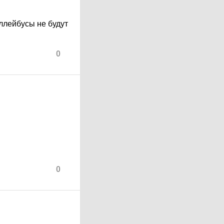
оллейбусы не будут
0
0