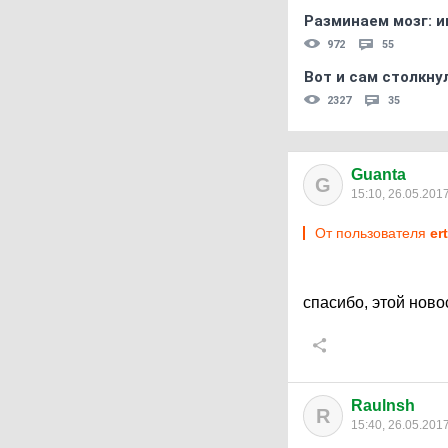
Разминаем мозг: и
972
55
Вот и сам столкнул
2327
35
Guanta
G
15:10, 26.05.201
От пользователя
еr
спасибо, этой ново
Raulnsh
R
15:40, 26.05.201