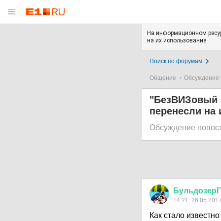
На информационном ресур
на их использование.
Поиск по форумам
Общение
Обсуждение 
"БезВИЗовый 
перенесли на
Обсуждение новос
БульдозерГ
14:21, 26.05.201
Как стало известно