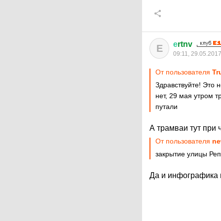
е
rtnv
Е
09:11, 29.05.201
От пользователя
Tru
Здравствуйте! Это н
нет, 29 мая утром 
путали
А трамваи тут при 
От пользователя
ne
закрытие улицы Ре
Да и инфографика к