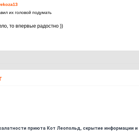
rekoza13
авил их головой подумать
ело, то впервые радостно ))
Т
 халатности приюта Кот Леопольд, скрытиe информации и