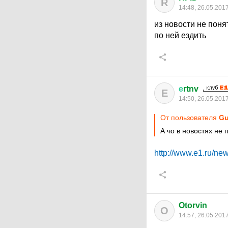
R
14:48, 26.05.201
из новости не поня
по ней ездить
е
rtnv
Е
14:50, 26.05.201
От пользователя
Gu
А чо в новостях не 
http://www.e1.ru/ne
Otorvin
O
14:57, 26.05.201