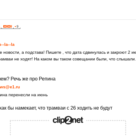
7
--la--la
е новости, а подстава! Пишете , что дата сдвинулась и закроют 2 ию
трамваи не ходят! На каком вы таком совещании были, что слышали
чем? Речь же про Репина
ws@e1.ru
пина перенесли на июнь
ак бы намекает, что трамваи с 26 ходить не будут