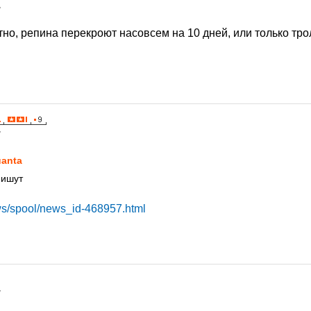
7
тно, репина перекроют насовсем на 10 дней, или только тр
7
anta
пишут
ws/spool/news_id-468957.html
7