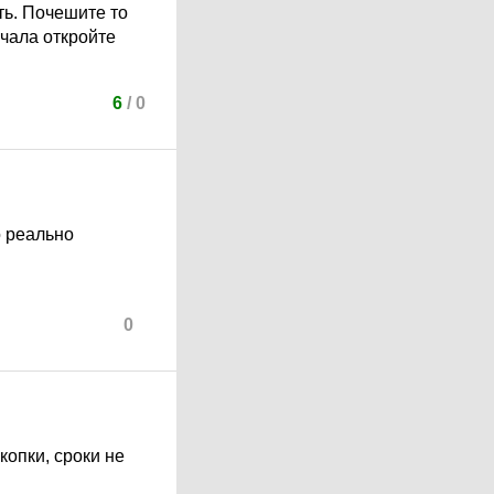
ть. Почешите то
ачала откройте
6
/
0
о реально
0
копки, сроки не