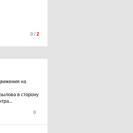
0
/
2
движения на
Крылова в сторону
тра...
0