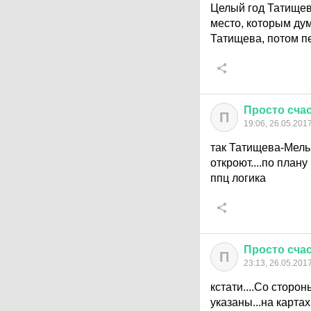
Целый год Татищев
место, которым дум
Татищева, потом п
Просто
сча
П
19:06, 26.05.201
так Татищева-Мельн
откроют....по плану
ппц логика
Просто
сча
П
23:13, 26.05.201
кстати....Со сторо
указаны...на картах 