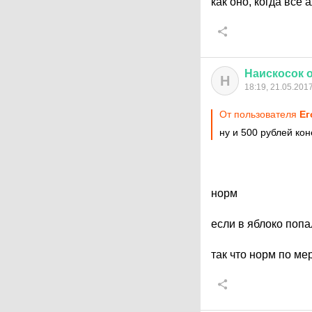
как оно, когда всё 
Наискосок
Н
18:19, 21.05.201
От пользователя
Ег
ну и 500 рублей кон
норм
если в яблоко попа
так что норм по ме