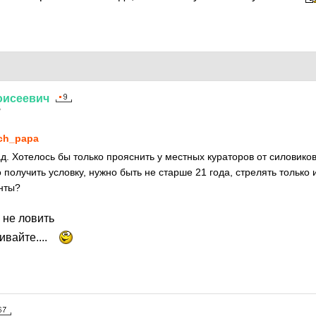
оисеевич
7
ch_papa
. Хотелось бы только прояснить у местных кураторов от силовиков
получить условку, нужно быть не старше 21 года, стрелять только 
нты?
 не ловить
ивайте....