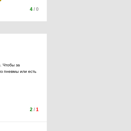
4
/
0
. Чтобы за
из пневмы или есть
2
/
1