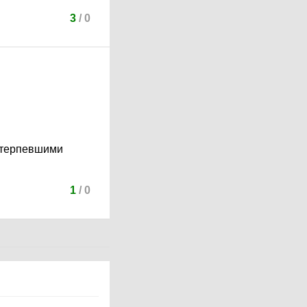
3
/
0
потерпевшими
1
/
0