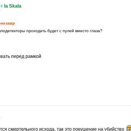
от
la Skala
7
нозавp
ллодетекторы проходить будет с пулей вместо глаза?
ывать перед рамкой
7
тся смертельного исхода, так это покушение на убийство