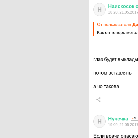
Наискосок
Н
18:20, 21.05.201
От пользователя
Ди
Как он теперь мета
глаз будет выклад
потом вставлять
а чо такова
Нучечка
Н
19:09, 21.05.201
Если врачи опасаю