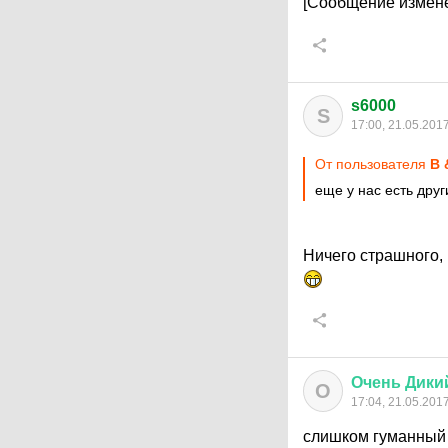
[Сообщение измене
s6000
S
17:00, 21.05.201
От пользователя
B 
еще у нас есть друг
Ничего страшного, 
Очень
Дики
О
17:04, 21.05.201
слишком гуманный п