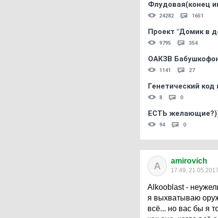
Флудовая(конец и
24282
1651
Проект "Домик в д
9795
354
ОАКЗВ Бабушкофон
1141
27
Генетический код 
8
0
ЕСТЬ желающие?)
94
0
amirovich
A
17:49, 21.05.201
Alkooblast - неуже
я выхватываю оруж
всё... но вас бы я