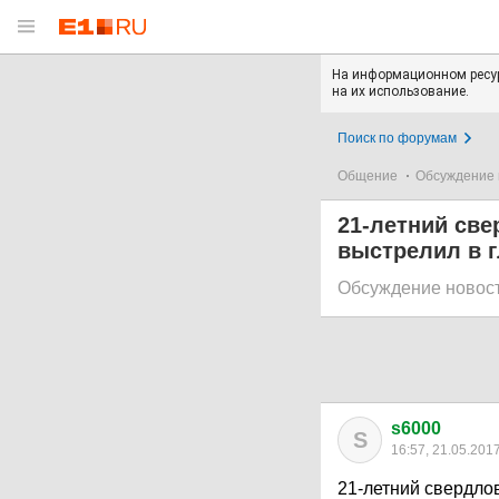
На информационном ресур
на их использование.
Поиск по форумам
Общение
Обсуждение 
21-летний све
выстрелил в г
Обсуждение новос
s6000
S
16:57, 21.05.201
21-летний свердло