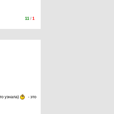
11
/
1
то узнала)
- это