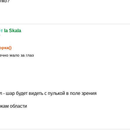
алко?
от
la Skala
7
орка()
ечно мало за глаз
л - шар будет видеть с пулькой в поле зрения
ркам области