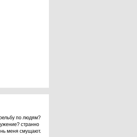
трельбу по людям?
ружение? странно
ень меня смущают.