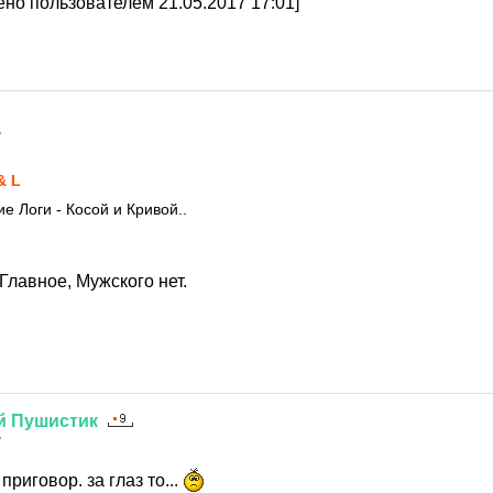
но пользователем 21.05.2017 17:01]
7
& L
ие Логи - Косой и Кривой..
Главное, Мужского нет.
й
Пушистик
7
риговор. за глаз то...