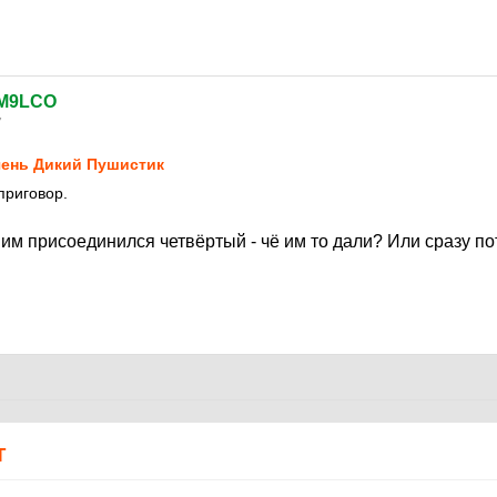
M9LCO
7
ень Дикий Пушистик
приговор.
 ним присоединился четвёртый - чё им то дали? Или сразу 
Т