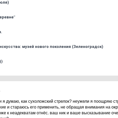
юля)
еревне"
.
искусства: музей нового поколения (Зеленоградск)
))
7
ли я думаю, как сухоложский стрелок? неужели я поощряю с
ие и стараюсь его применить, не обращая внимания на ок
 тоже к неадекватам отнёс. ваш ник и ваше высказывание оч