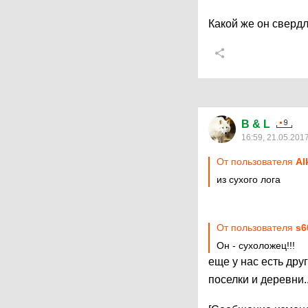
Какой же он свердл
B & L
16:59, 21.05.201
От пользователя
Al
из сухого лога
От пользователя
s6
Он - сухоложец!!!
еще у нас есть дру
поселки и деревни..