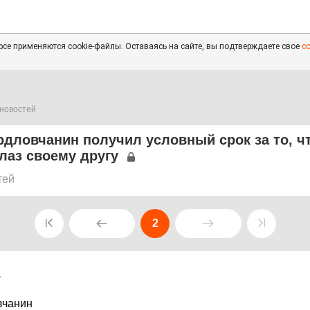
се применяются cookie-файлы. Оставаясь на сайте, вы подтверждаете свое
с
новостей
рдловчанин получил условный срок за то, ч
лаз своему другу
тей
2
7
вчанин