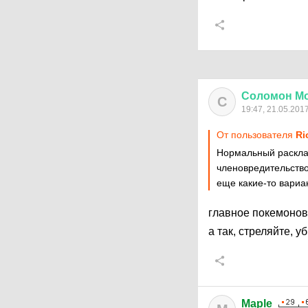
Соломон
М
С
19:47, 21.05.201
От пользователя
Ri
Нормальный расклад
членовредительство 
еще какие-то вариа
главное покемонов
а так, стреляйте, уб
Maple