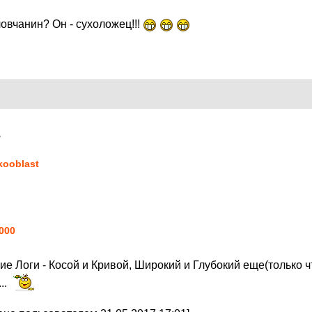
овчанин? Он - сухоложец!!!
7
kooblast
000
гие Логи - Косой и Кривой, Широкий и Глубокий еще(только ч
..