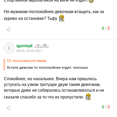
Спортивной акробатикой на веле не ездят!
Но мужикам поспокойнее девочкам втащить, как за
курево на остановке? Тьфу
6
/
2
igormail
I
09:40, 20.05.2017
От пользователя
nuco
Кстати девочки то поспокойнее ездят, тихонько
Спокойнее, но нахальнее. Вчера нам пришлось
уступать на узком тротуаре двум таким девочкам,
которые даже не собирались останавливаться и не
сказали спасибо за то что их пропустили.
6
/
3