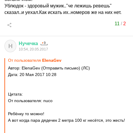
Ублюдок - здоровый мужик.."че лежишь ревешь"
сказал..и уехал.Как искать их..номеров же на них нет.
11
/
2
Нучечка
Н
10:54, 20.05.2017
От пользователя
ElenaGev
Автор: ElenaGev (Отправить письмо) (ЛС)
Дата: 20 Мая 2017 10:28
Цитата:
От пользователя: nuco
Ребёнку то можно!
А вот когда пара дядечек 2 метра 100 кг несётся, это жесть!