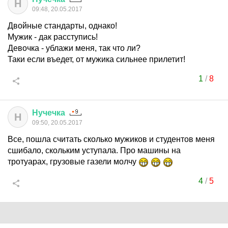
Н
09:48, 20.05.2017
Двойные стандарты, однако!
Мужик - дак расступись!
Девочка - ублажи меня, так что ли?
Таки если въедет, от мужика сильнее прилетит!
1
/
8
Нучечка
Н
09:50, 20.05.2017
Все, пошла считать сколько мужиков и студентов меня
сшибало, скольким уступала. Про машины на
тротуарах, грузовые газели молчу
4
/
5