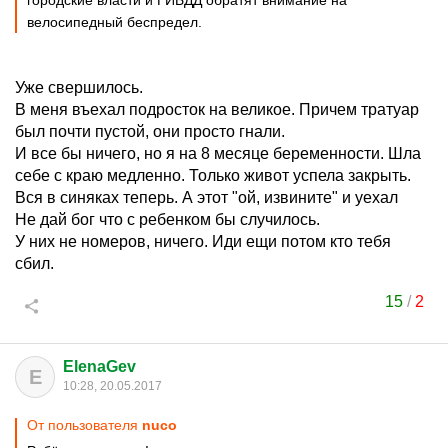
городские власти и ГИБДД обратят внимание на
велосипедный беспредел.
Уже свершилось.
В меня въехал подросток на великое. Причем тратуар
был почти пустой, они просто гнали.
И все бы ничего, но я на 8 месяце беременности. Шла
себе с краю медленно. Только живот успела закрыть.
Вся в синяках теперь. А этот "ой, извините" и уехал
Не дай бог что с ребенком бы случилось.
У них не номеров, ничего. Иди ещи потом кто тебя
сбил.
15
/
2
ElenaGev
E
10:28, 20.05.2017
От пользователя
nuco