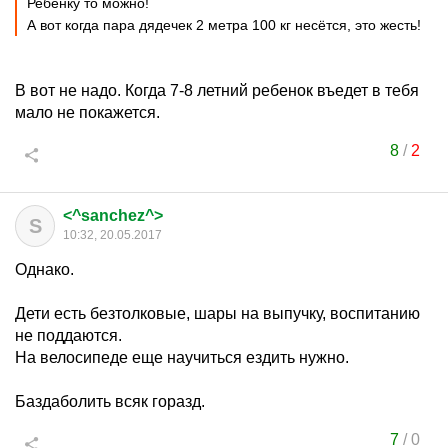
Ребёнку то можно!
А вот когда пара дядечек 2 метра 100 кг несётся, это жесть!
В вот не надо. Когда 7-8 летний ребенок въедет в тебя
мало не покажется.
8
/
2
<^sanchez^>
S
10:32, 20.05.2017
Однако.
Дети есть безтолковые, шары на выпучку, воспитанию
не поддаются.
На велосипеде еще научиться ездить нужно.
Баздаболить всяк горазд.
7
/
0