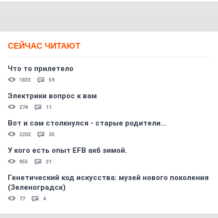
СЕЙЧАС ЧИТАЮТ
Что то прилетело
1833
59
Электрики вопрос к вам
274
11
Вот и сам столкнулся - старые родители...
2202
35
У кого есть опыт EFB акб зимой.
955
31
Генетический код искусства: музей нового поколения
(Зеленоградск)
77
4