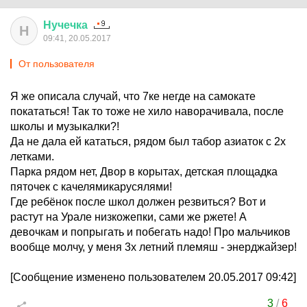
Нучечка
Н
09:41, 20.05.2017
От пользователя
Я же описала случай, что 7ке негде на самокате
покататься! Так то тоже не хило наворачивала, после
школы и музыкалки?!
Да не дала ей кататься, рядом был табор азиаток с 2х
летками.
Парка рядом нет, Двор в корытах, детская площадка
пяточек с качелямикарусялями!
Где ребёнок после школ должен резвиться? Вот и
растут на Урале низкожепки, сами же ржете! А
девочкам и попрыгать и побегать надо! Про мальчиков
вообще молчу, у меня 3х летний племяш - энерджайзер!
[Сообщение изменено пользователем 20.05.2017 09:42]
3
/
6