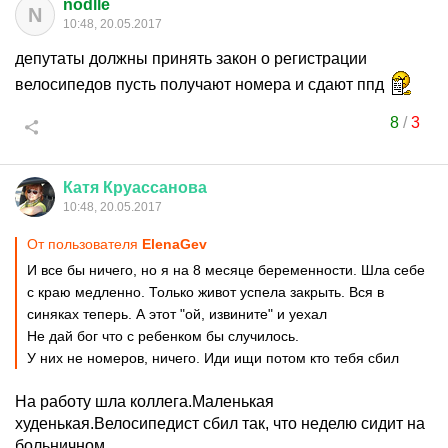
nodlle
N
10:48, 20.05.2017
депутаты должны принять закон о регистрации
велосипедов пусть получают номера и сдают ппд
8
/
3
Катя
Круассанова
10:48, 20.05.2017
От пользователя
ElenaGev
И все бы ничего, но я на 8 месяце беременности. Шла себе
с краю медленно. Только живот успела закрыть. Вся в
синяках теперь. А этот "ой, извините" и уехал
Не дай бог что с ребенком бы случилось.
У них не номеров, ничего. Иди ищи потом кто тебя сбил
На работу шла коллега.Маленькая
худенькая.Велосипедист сбил так, что неделю сидит на
больничном.