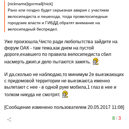
[nickname]igormail[/nick]
Рано или поздно будет серьезная авария с участием
велосипедиста и пешехода, тогда провелосипедные
городские власти и ГИБДД обратят внимание на
велосипедный беспредел.
Уже произошла.Чисто ради любопытства зайдите на
форум ОАК - там тема,как днем на пустой
дороге,ехавшего по правила велосипедиста сбил
насмерть джип,и дело пытаются замять.
И да,сколько не наблюдаю,то минимум 2е выезжающих
с придомовой территории не выезжают,а именно
вылетают с нее - в одной руке мобила,1 глаз в нее и
толком никуда не смотрят.
[Сообщение изменено пользователем 20.05.2017 11:08]
8
/
3