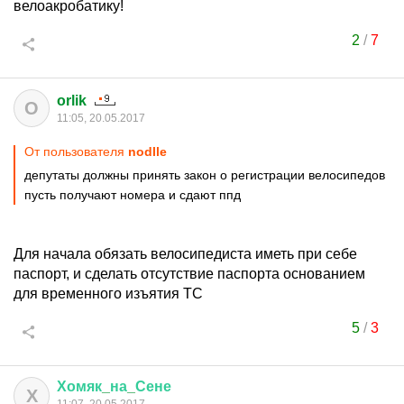
велоакробатику!
2
/
7
orlik
O
11:05, 20.05.2017
От пользователя
nodlle
депутаты должны принять закон о регистрации велосипедов
пусть получают номера и сдают ппд
Для начала обязать велосипедиста иметь при себе
паспорт, и сделать отсутствие паспорта основанием
для временного изъятия ТС
5
/
3
Хомяк
_
на
_
Сене
Х