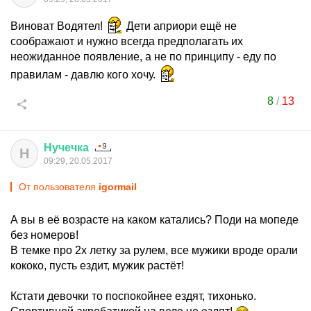
Виноват Водятел!
Дети априори ещё не
соображают и нужно всегда предполагать их
неожиданное появление, а не по принципу - еду по
правилам - давлю кого хочу.
8
/
13
Нучечка
Н
09:29, 20.05.2017
От пользователя
igormail
А вы в её возрасте на каком катались? Поди на мопеде
без номеров!
В темке про 2х летку за рулем, все мужики вроде орали
кококо, пусть ездит, мужик растёт!
Кстати девочки то поспокойнее ездят, тихонько.