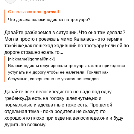
11:07, 20.05.2017
От пользователя
igormail
Что делала велосипедистка на тротуаре?
Давайте разберемся в ситуации. Что она там делала?
Могла просто проезжать мимо.Каталась - это термин
такой же,как пешеход ходивший по тротуару.Если ей по
дороге страшно ехать то...
[nickname]igormail[/nick]
Велосипедисты оккупировали тротуары так что приходится
уступать им дорогу чтобы не налетели. Гоняют как
безумные, совершенно не уважая пешеходов.
Давайте всех велосипедистов не надо под одну
гребенку.Да есть на голову шлепнутые,но и
нормальные и адекватные тоже есть. Про детей
отдельная тема - пока родители не скажут,что
хорошо,что плохо при езде на велосипеде,они и буду
дурить по всякому.