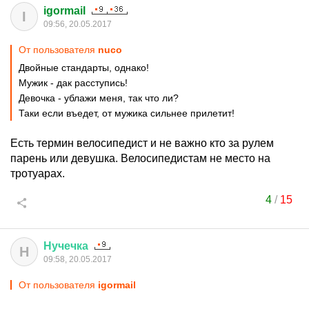
igormail
I
09:56, 20.05.2017
От пользователя
nuco
Двойные стандарты, однако!
Мужик - дак расступись!
Девочка - ублажи меня, так что ли?
Таки если въедет, от мужика сильнее прилетит!
Есть термин велосипедист и не важно кто за рулем
парень или девушка. Велосипедистам не место на
тротуарах.
4
/
15
Нучечка
Н
09:58, 20.05.2017
От пользователя
igormail