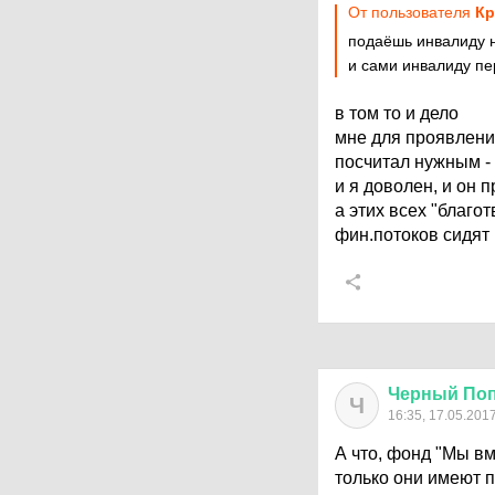
От пользователя
Кр
подаёшь инвалиду н
и сами инвалиду п
в том то и дело
мне для проявлени
посчитал нужным -
и я доволен, и он п
а этих всех "благо
фин.потоков сидят
Черный
Поп
Ч
16:35, 17.05.201
А что, фонд "Мы в
только они имеют п