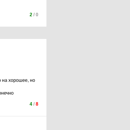
2
/
0
о на хорошее, но
онечно
4
/
8