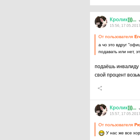
Кролик
)))...
15:56, 17.05.201
От пользователя
Ег
а чо это вдруг "оф
подавать или нет, э
подаёшь инвалиду
свой процент возь
Кролик
)))...
15:57, 17.05.201
От пользователя
Рю
У нас же все хо