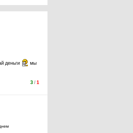
ай деньги
мы
3
/
1
еднем