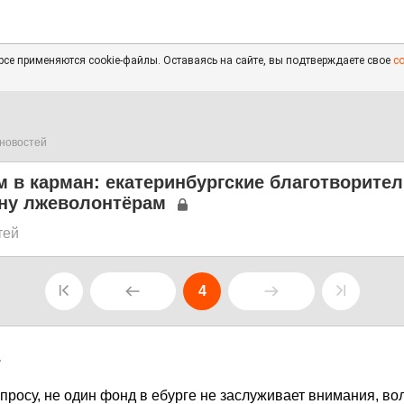
се применяются cookie-файлы. Оставаясь на сайте, вы подтверждаете свое
с
новостей
м в карман: екатеринбургские благотворите
ну лжеволонтёрам
тей
4
7
опросу, не один фонд в ебурге не заслуживает внимания, во