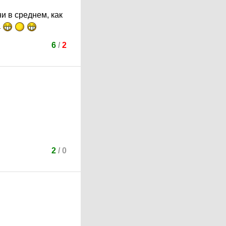
и в среднем, как
а
6
/
2
2
/
0