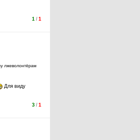
1
/
1
йну лжеволонтёрам
Для виду
3
/
1