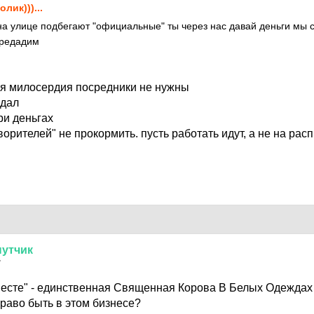
олик)))...
а улице подбегают "официальные" ты через нас давай деньги мы 
ередадим
я милосердия посредники не нужны
 дал
ри деньгах
творителей" не прокормить. пусть работать идут, а не на ра
утчик
7
месте" - единственная Священная Корова В Белых Одеждах 
раво быть в этом бизнесе?