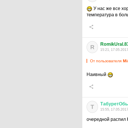
У нас же все хо
температура в больн
RomikUral.8
R
15:21, 17.05.201
От пользователя
Mi
Наивный
ТабуретОб
Т
15:55, 17.05.201
очередной распил 