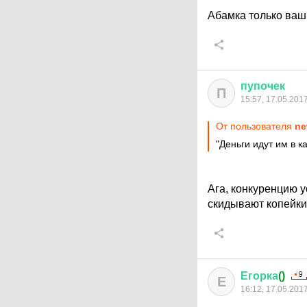
Абамка только ваш
пупочек
П
15:57, 17.05.201
От пользователя
ne
"Деньги идут им в 
Ага, конкуренцию у
скидывают копейки 
Егорка
()
Е
16:12, 17.05.201