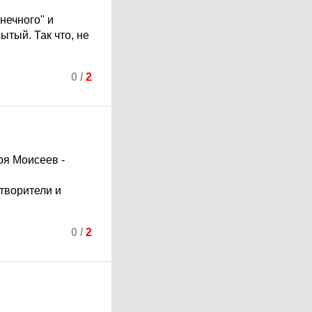
нечного" и
ытый. Так что, не
0
/
2
ря Моисеев -
отворители и
0
/
2