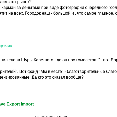
елил этот рынок?
в карман за деньгами при виде фотографии очередного "сол
тит на всех. Городок наш - большой и , что самое главное, с
утчик
7
нил слова Шуры Каретного, где он про гомосеков: "...вот Бо
орителей". Вот фонд "Мы вместе" - благотворительные благ
ензированные. Да кто это сказал вообще?
ve Export Import
7