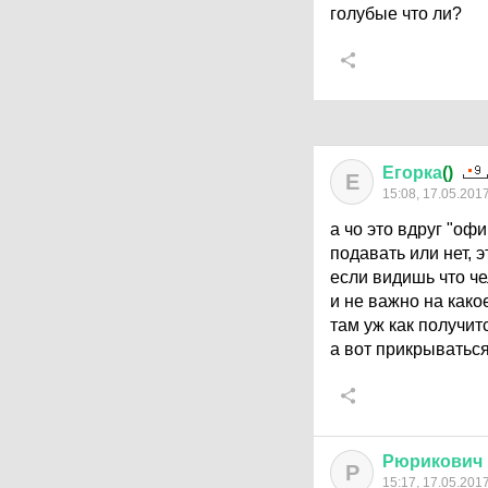
голубые что ли?
Егорка
()
Е
15:08, 17.05.201
а чо это вдруг "о
подавать или нет, 
если видишь что ч
и не важно на како
там уж как получит
а вот прикрыватьс
Рюрикович
Р
15:17, 17.05.201