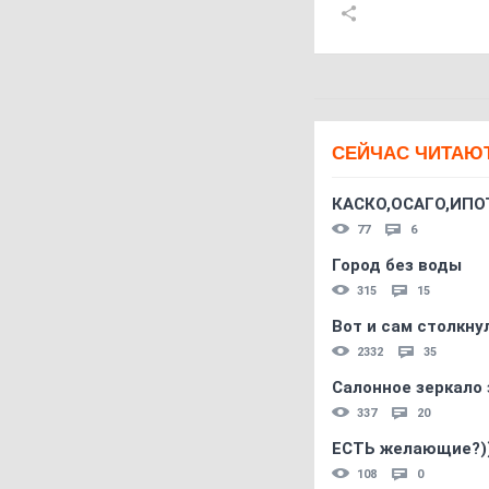
СЕЙЧАС ЧИТАЮ
КАСКО,ОСАГО,ИПО
77
6
Город без воды
315
15
Вот и сам столкнул
2332
35
Салонное зеркало 
337
20
ЕСТЬ желающие?)
108
0