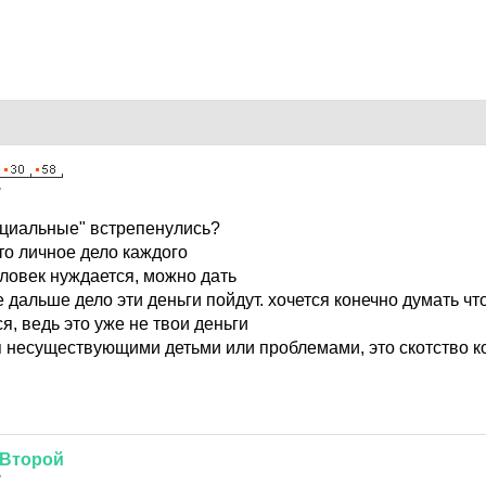
7
фициальные" встрепенулись?
это личное дело каждого
еловек нуждается, можно дать
е дальше дело эти деньги пойдут. хочется конечно думать чт
ся, ведь это уже не твои деньги
я несуществующими детьми или проблемами, это скотство к
Второй
7