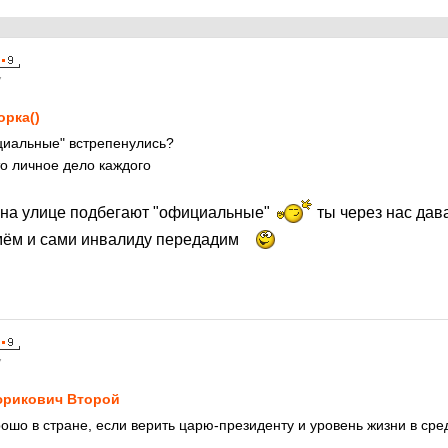
7
орка()
ициальные" встрепенулись?
то личное дело каждого
 на улице подбегают "официальные"
ты через нас дав
мём и сами инвалиду передадим
7
рикович Второй
рошо в стране, если верить царю-президенту и уровень жизни в ср