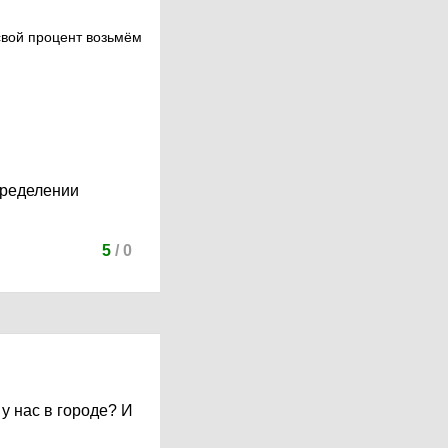
свой процент возьмём
спределении
5
/
0
у нас в городе? И