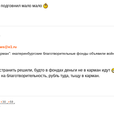
 подговнил мало мало
7
ws@e1.ru
карман": екатеринбургские благотворительные фонды объявили во
странить решили, будто в фондах деньги не в карман идут
на благотворительность, рубль туда, тыщу в карман.
7