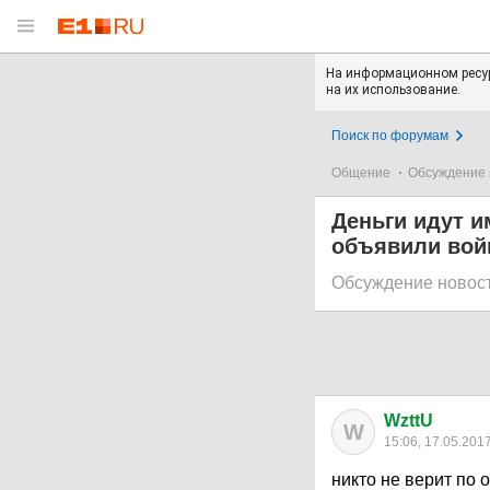
На информационном ресур
на их использование.
Поиск по форумам
Общение
Обсуждение 
Деньги идут и
объявили вой
Обсуждение новос
WzttU
W
15:06, 17.05.201
никто не верит по 