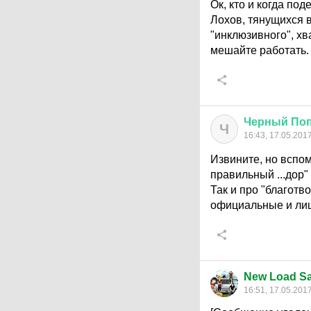
Ок, кто и когда под
Лохов, тянущихся 
"инклюзивного", хва
мешайте работать.
Черный
Поп
Ч
16:43, 17.05.201
Извините, но вспом
правильный ...дор"
Так и про "благотв
официальные и лиц
New Load Sa
16:51, 17.05.201