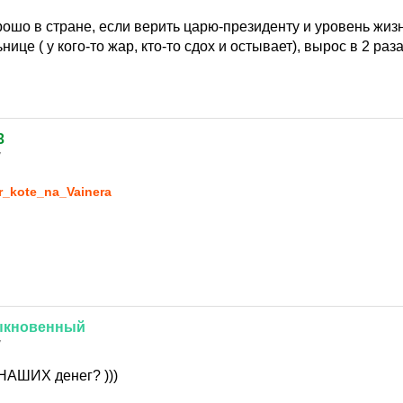
рошо в стране, если верить царю-президенту и уровень жизн
ице ( у кого-то жар, кто-то сдох и остывает), вырос в 2 раз
3
7
r_kote_na_Vainera
ыкновенный
7
НАШИХ денег? )))