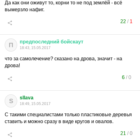
Да как они оживут то, корни то не под землёй - всё
вымерзло нафиг.
22
/
1
предпоследний
бойскаут
П
18:43, 15.05.2017
что за самолечение? сказано на дрова, значит - на
дрова!
6
/
0
sllava
S
18:49, 15.05.2017
С такими специалистами только пластиковые деревья
ставить и можно сразу в виде кругов и овалов.
21
/
0