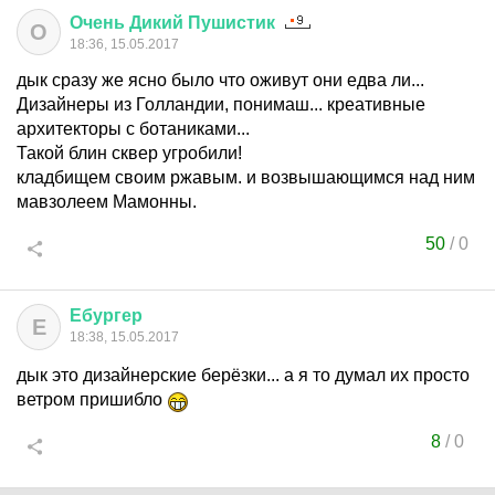
Очень
Дикий
Пушистик
О
18:36, 15.05.2017
дык сразу же ясно было что оживут они едва ли...
Дизайнеры из Голландии, понимаш... креативные
архитекторы с ботаниками...
Такой блин сквер угробили!
кладбищем своим ржавым. и возвышающимся над ним
мавзолеем Мамонны.
50
/
0
Ебургер
Е
18:38, 15.05.2017
дык это дизайнерские берёзки... а я то думал их просто
ветром пришибло
8
/
0