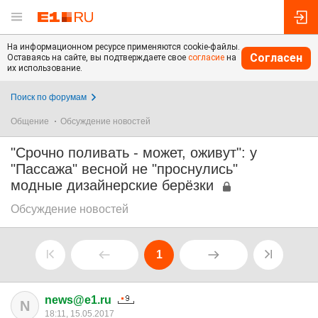
На информационном ресурсе применяются cookie-файлы.
Согласен
Оставаясь на сайте, вы подтверждаете свое
согласие
на
их использование.
Поиск по форумам
Общение
Обсуждение новостей
"Срочно поливать - может, оживут": у
"Пассажа" весной не "проснулись"
модные дизайнерские берёзки
Обсуждение новостей
1
news@e1.ru
N
18:11, 15.05.2017