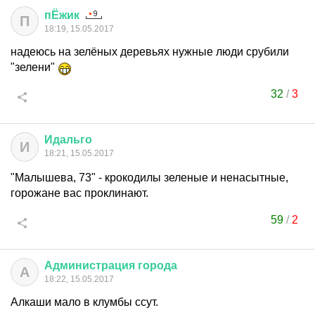
пЁжик
П
18:19, 15.05.2017
надеюсь на зелёных деревьях нужные люди срубили
"зелени"
32
/
3
Идальго
И
18:21, 15.05.2017
"Малышева, 73" - крокодилы зеленые и ненасытные,
горожане вас проклинают.
59
/
2
Администрация
города
А
18:22, 15.05.2017
Алкаши мало в клумбы ссут.