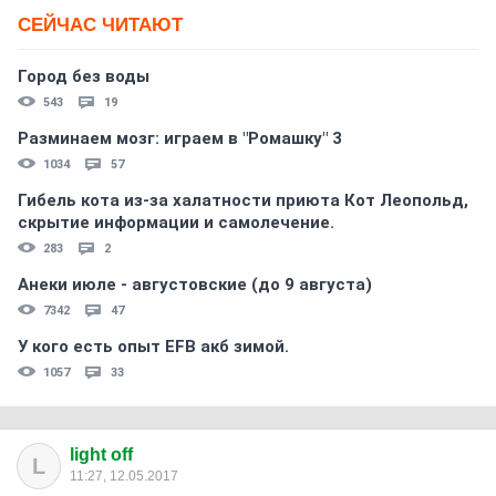
СЕЙЧАС ЧИТАЮТ
Город без воды
543
19
Разминаем мозг: играем в "Ромашку" 3
1034
57
Гибель кота из-за халатности приюта Кот Леопольд,
скрытиe информации и самолечение.
283
2
Анеки июле - августовские (до 9 августа)
7342
47
У кого есть опыт EFB акб зимой.
1057
33
light off
L
11:27, 12.05.2017