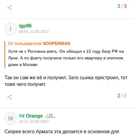
3
/
3
igp96
I
09:55, 12.05.2017
От пользователя
SOOPERMAN
Хотя че с Рогозина взять. Он обещал к 15 году базу РФ на
Луне. А по факту получили только его квартиру в элитном
доме в Москве.
Так он сам же её и получил. Зато сынка пристроил, тот
тоже чего получит.
2
/
0
М
r Orange
М
10:17, 12.05.2017
Скорее всего Армата эта делается в основном для