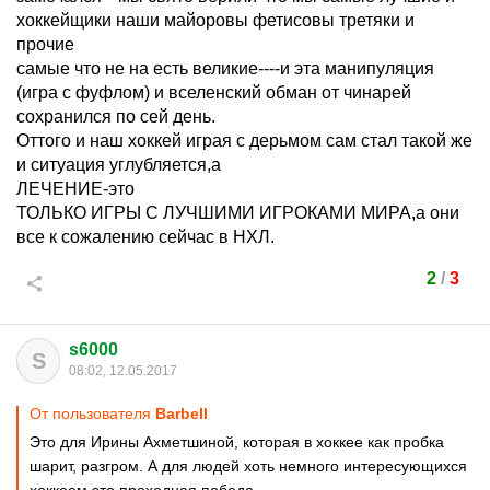
хоккейщики наши майоровы фетисовы третяки и
прочие
самые что не на есть великие----и эта манипуляция
(игра с фуфлом) и вселенский обман от чинарей
сохранился по сей день.
Оттого и наш хоккей играя с дерьмом сам стал такой же
и ситуация углубляется,а
ЛЕЧЕНИЕ-это
ТОЛЬКО ИГРЫ С ЛУЧШИМИ ИГРОКАМИ МИРА,а они
все к сожалению сейчас в НХЛ.
2
/
3
s6000
S
08:02, 12.05.2017
От пользователя
Barbell
Это для Ирины Ахметшиной, которая в хоккее как пробка
шарит, разгром. А для людей хоть немного интересующихся