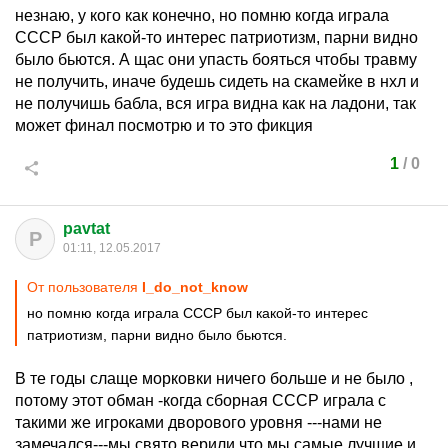
незнаю, у кого как конечно, но помню когда играла
СССР был какой-то интерес патриотизм, парни видно
было бьются. А щас они упасть бояться чтобы травму
не получить, иначе будешь сидеть на скамейке в нхл и
не получишь бабла, вся игра видна как на ладони, так
может финал посмотрю и то это фикция
1
/
0
pavtat
P
01:11, 12.05.2017
От пользователя
I_do_not_know
но помню когда играла СССР был какой-то интерес
патриотизм, парни видно было бьются.
В те годы слаще морковки ничего больше и не было ,
потому этот обман -когда сборная СССР играла с
такими же игроками дворового уровня ---нами не
замечался---мы свято верили что мы самые лучшие и