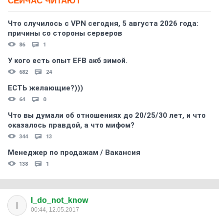
СЕЙЧАС ЧИТАЮТ
Что случилось с VPN сегодня, 5 августа 2026 года:
причины со стороны серверов
86
1
У кого есть опыт EFB акб зимой.
682
24
ЕСТЬ желающие?)))
64
0
Что вы думали об отношениях до 20/25/30 лет, и что
оказалось правдой, а что мифом?
344
13
Менеджер по продажам / Вакансия
138
1
I_do_not_know
I
00:44, 12.05.2017