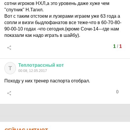
сотни игроков НХЛ,а это уровень даже хуже чем
"спутник" Н.Тагил.
Вот с таким отстоем и лузерами играем уже 63 года а
сопли и визги быдлофанатов все теже-что в 60-70-80-
90-00-10 годах -что сегодня.(кроме Сочи-14---где нам
показали как надо играть в шайбу).
1
/
1
Теплотрассный
кот
Т
00:08, 12.05.2017
Походу у них тренер паспорта отобрал.
0