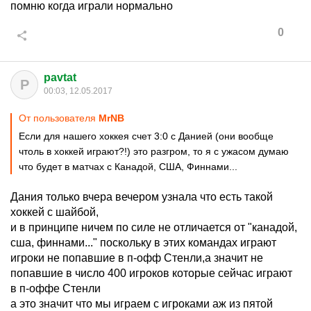
помню когда играли нормально
0
pavtat
P
00:03, 12.05.2017
От пользователя
MrNB
Если для нашего хоккея счет 3:0 с Данией (они вообще
чтоль в хоккей играют?!) это разгром, то я с ужасом думаю
что будет в матчах с Канадой, США, Финнами...
Дания только вчера вечером узнала что есть такой
хоккей с шайбой,
и в принципе ничем по силе не отличается от "канадой,
сша, финнами..." поскольку в этих командах играют
игроки не попавшие в п-офф Стенли,а значит не
попавшие в число 400 игроков которые сейчас играют
в п-оффе Стенли
а это значит что мы играем с игроками аж из пятой