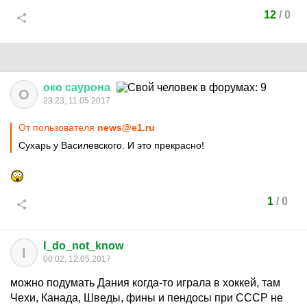
12
/
0
око
саурона
О
23:23, 11.05.2017
От пользователя
news@e1.ru
Сухарь у Василевского. И это прекрасно!
1
/
0
I_do_not_know
I
00:02, 12.05.2017
можно подумать Дания когда-то играла в хоккей, там
Чехи, Канада, Шведы, фины и пендосы при СССР не