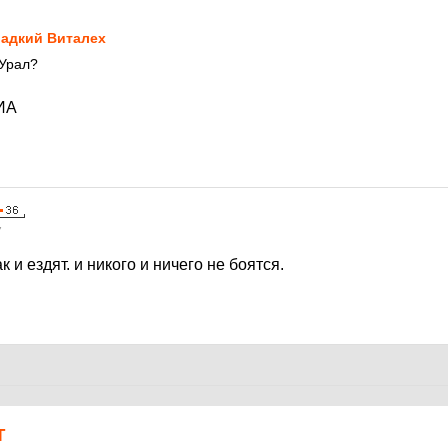
7
адкий Виталех
Урал?
ИА
7
к и ездят. и никого и ничего не боятся.
Т