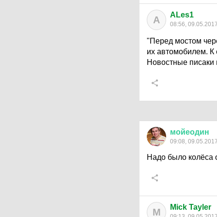
ALes1
A
08:56, 09.05.201
"Перед мостом чере
их автомобилем. К 
Новостные писаки в
мойеодин
09:08, 09.05.201
Надо было колёса 
Mick Tayler
M
09:13, 09.05.201