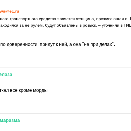
ws@e1.ru
ного транспортного средства является женщина, проживающая в Ч
находился за её рулем, будут объявлены в розыск, – уточнили в ГИ
о доверенности, придут к ней, а она "не при делах".
елаза
7
ткал все кроме морды
маразма
7