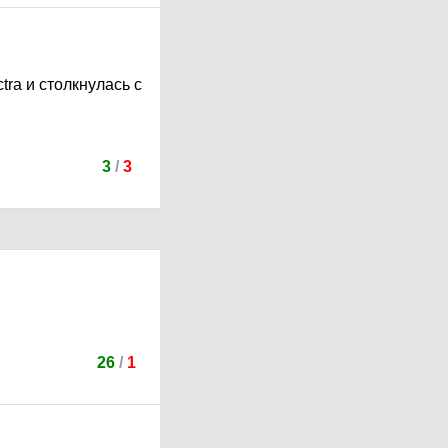
tra и столкнулась с
3
/
3
26
/
1