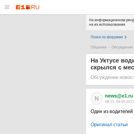
На информационном ресур
на их использование.
Поиск по форумам
Общение
Обсуждение 
На Уктусе вод
скрылся с мес
Обсуждение новос
news@e1.ru
N
08:15, 09.05.201
Один из водителей
Оригинал статьи