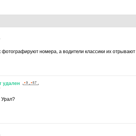
7
 фотографируют номера, а водители классики их отрываю
т
удален
7
 Урал?