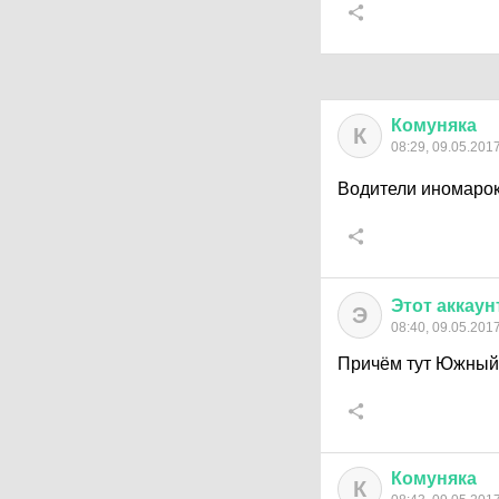
Комуняка
К
08:29, 09.05.201
Водители иномарок
Этот
аккаун
Э
08:40, 09.05.201
Причём тут Южный
Комуняка
К