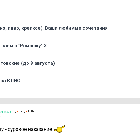
ино, пиво, крепкое). Ваши любимые сочетания
граем в "Ромашку" 3
товские (до 9 августа)
 на КЛИО
ровья
7
у - суровое наказание