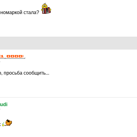
иномаркой стала?
7
о, просьба сообщить...
udi
7
к