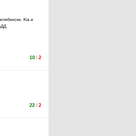
елябинске. Kia и
БДД.
10
/
2
22
/
2