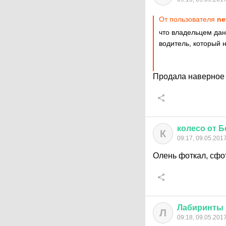
От пользователя
ne
что владельцем дан
водитель, который 
Продала наверное п
колесо
от
Б
К
09:17, 09.05.201
Олень фоткал, сфо
Лабиринты
Л
09:18, 09.05.201