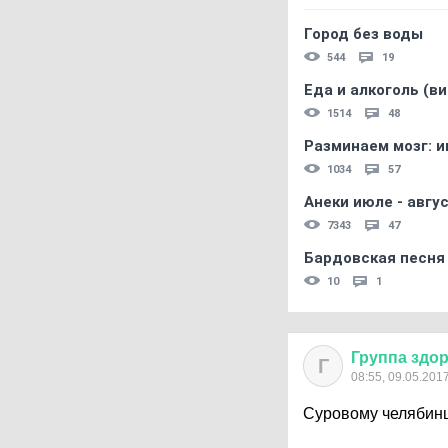
Город без воды
544
19
Еда и алкоголь (в
1514
48
Разминаем мозг: и
1034
57
Анеки июле - авгус
7343
47
Бардовская песня
10
1
Группа
здо
Г
08:55, 09.05.201
Суровому челябинц