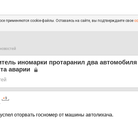
се применяются cookie-файлы. Оставаясь на сайте, вы подтверждаете свое
с
новостей
итель иномарки протаранил два автомобиля
та аварии
тей
7
 успел оторвать госномер от машины автолихача.