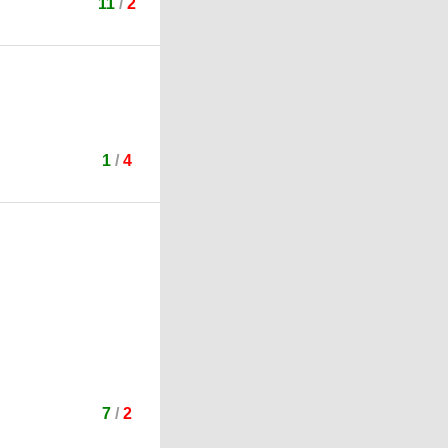
11
/
2
1
/
4
7
/
2