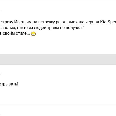
7
з реку Исеть им на встречку резко выехала черная Kia Spec
счастью, никто из людей травм не получил."
 свойм стиле...
7
отрывать!
7