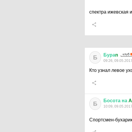
спектра ижевская 
Бура
n
Б
09:26, 09.05.201
Кто узнал левое ух
Босота
на
A
Б
10:09, 09.05.201
Спортсмен-бухари