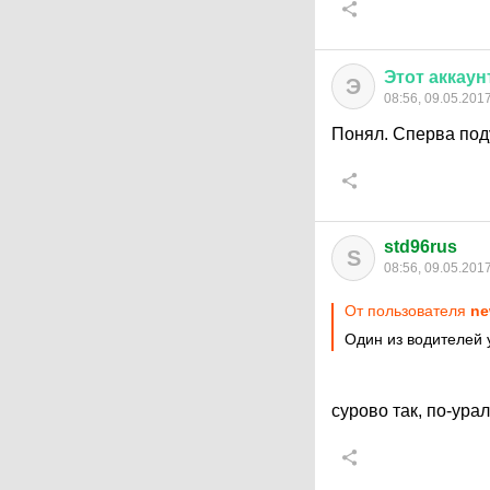
Этот
аккаун
Э
08:56, 09.05.201
Понял. Сперва поду
std96rus
S
08:56, 09.05.201
От пользователя
ne
Один из водителей 
сурово так, по-урал