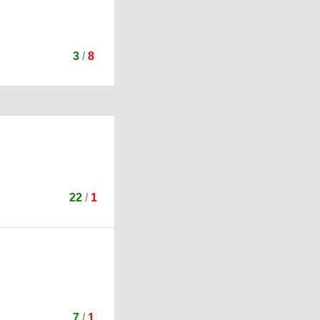
3
/
8
22
/
1
7
/
1