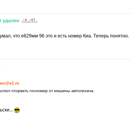
т
удален
7
мал, что е629мм 96 это и есть номер Киа. Теперь понятно.
7
ws@e1.ru
успел оторвать госномер от машины автолихача.
ьски...