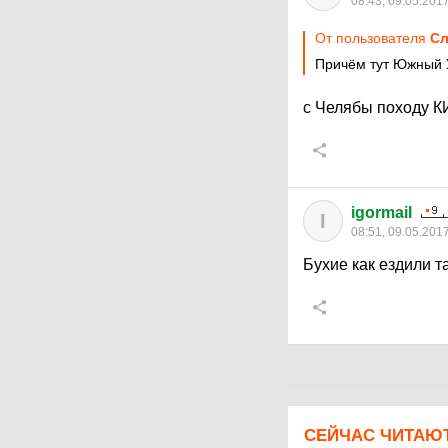
08:43, 09.05.201
От пользователя
Сл
Причём тут Южный 
с Челябы походу К
igormail
I
08:51, 09.05.201
Бухие как ездили та
СЕЙЧАС ЧИТАЮ