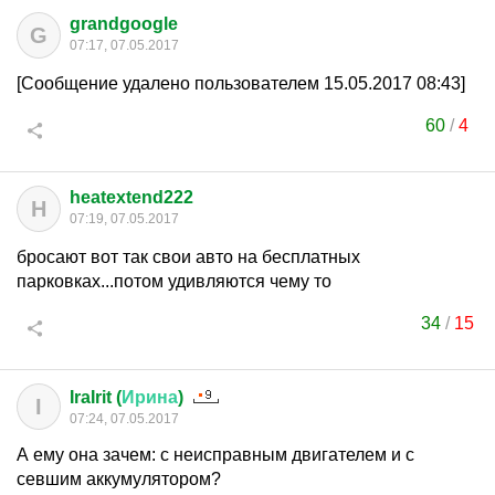
grandgoogle
G
07:17, 07.05.2017
[Сообщение удалено пользователем 15.05.2017 08:43]
60
/
4
heatextend222
H
07:19, 07.05.2017
бросают вот так свои авто на бесплатных
парковках...потом удивляются чему то
34
/
15
IraIrit (
Ирина
)
I
07:24, 07.05.2017
А ему она зачем: с неисправным двигателем и с
севшим аккумулятором?