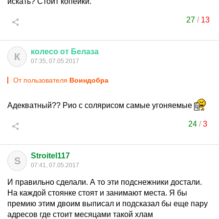
искать? Стоит копейки.
27
/
13
колесо
от
Белаза
К
07:35, 07.05.2017
От пользователя
Воиндобра
Адекватный?? Рио с солярисом самые угоняемые
24
/
3
Stroitel117
S
07:41, 07.05.2017
И правильно сделали. А то эти подснежники достали.
На каждой стоянке стоят и занимают места. Я бы
премию этим двоим выписал и подсказал бы еще пару
адресов где стоит месяцами такой хлам