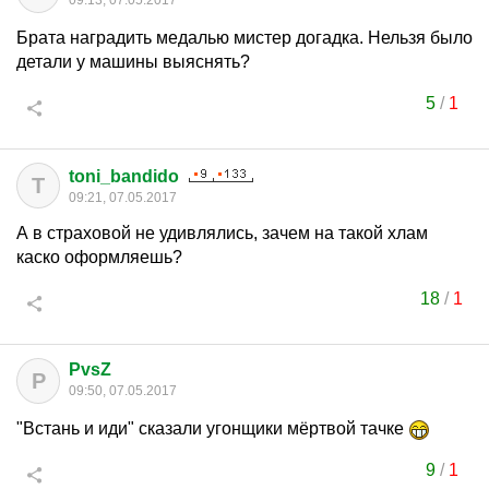
09:13, 07.05.2017
Брата наградить медалью мистер догадка. Нельзя было
детали у машины выяснять?
5
/
1
toni_bandido
T
09:21, 07.05.2017
А в страховой не удивлялись, зачем на такой хлам
каско оформляешь?
18
/
1
PvsZ
P
09:50, 07.05.2017
"Встань и иди" сказали угонщики мёртвой тачке
9
/
1