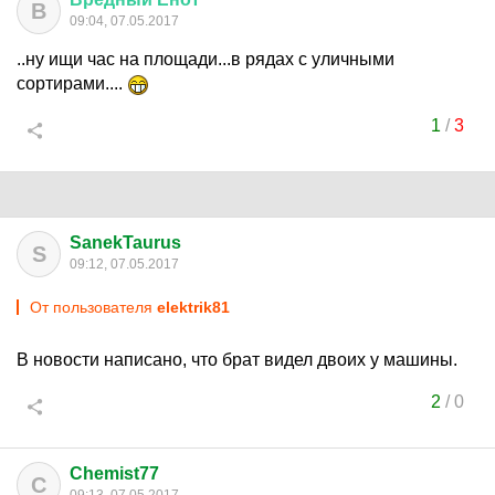
В
09:04, 07.05.2017
..ну ищи час на площади...в рядах с уличными
сортирами....
1
/
3
SanekTaurus
S
09:12, 07.05.2017
От пользователя
elektrik81
В новости написано, что брат видел двоих у машины.
2
/
0
Chemist77
C