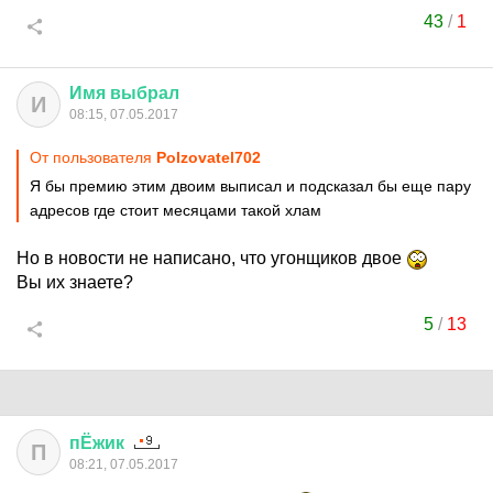
43
/
1
Имя
выбрал
И
08:15, 07.05.2017
От пользователя
Polzovatel702
Я бы премию этим двоим выписал и подсказал бы еще пару
адресов где стоит месяцами такой хлам
Но в новости не написано, что угонщиков двое
Вы их знаете?
5
/
13
пЁжик
П
08:21, 07.05.2017