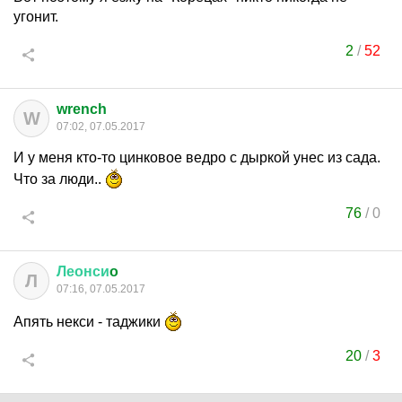
угонит.
2
/
52
wrench
W
07:02, 07.05.2017
И у меня кто-то цинковое ведро с дыркой унес из сада.
Что за люди..
76
/
0
Леонси
o
Л
07:16, 07.05.2017
Апять некси - таджики
20
/
3