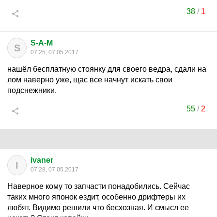
38
/
1
S-A-M
S
07:25, 07.05.2017
нашёл бесплатную стоянку для своего ведра, сдали на
лом наверно уже, щас все начнут искать свои
подснежники.
55
/
2
ivaner
I
07:28, 07.05.2017
Наверное кому то запчасти понадобились. Сейчас
таких много японок ездит, особенно дрифтеры их
любят. Видимо решили что бесхозная. И смысл ее