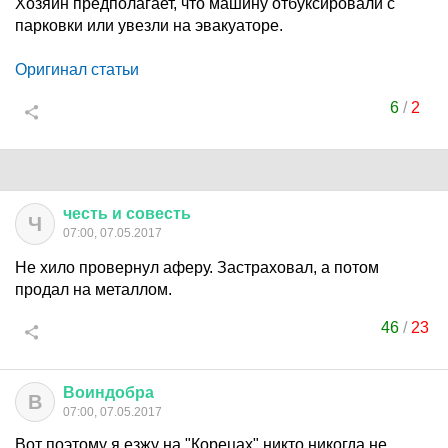
Хозяин предполагает, что машину отбуксировали с
парковки или увезли на эвакуаторе.
Оригинал статьи
6
/
2
честь
и
совесть
Ч
07:00, 07.05.2017
Не хило провернул аферу. Застраховал, а потом
продал на металлом.
46
/
23
Воиндобра
В
07:00, 07.05.2017
Вот поэтому я езжу на "Корецах" никто никогда не