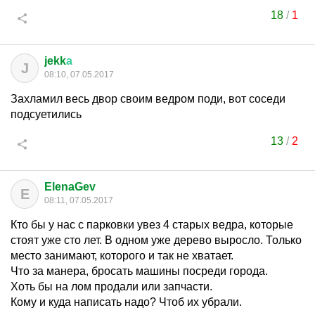
18
/
1
jekk
а
J
08:10, 07.05.2017
Захламил весь двор своим ведром поди, вот соседи
подсуетились
13
/
2
ElenaGev
E
08:11, 07.05.2017
Кто бы у нас с парковки увез 4 старых ведра, которые
стоят уже сто лет. В одном уже дерево выросло. Только
место занимают, которого и так не хватает.
Что за манера, бросать машины посреди города.
Хоть бы на лом продали или запчасти.
Кому и куда написать надо? Чтоб их убрали.