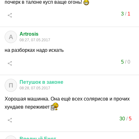
почерк в талоне кусп ваще огонь!
3
/
1
Artrosis
A
08:27, 07.05.2017
на разборках надо искать
5
/
0
Петушок
в
законе
П
08:28, 07.05.2017
Хорошая машинка. Она ещё всех солярисов и прочих
хундаев переживет
30
/
5
Вредный
Енот