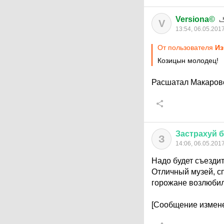
Versiona©
V
13:54, 06.05.201
От пользователя
Из
Козицын молодец!
Расшатал Макаровс
Застрахуй
б
З
14:06, 06.05.201
Надо будет съездит
Отличный музей, сп
горожане возлюбил
[Сообщение измене