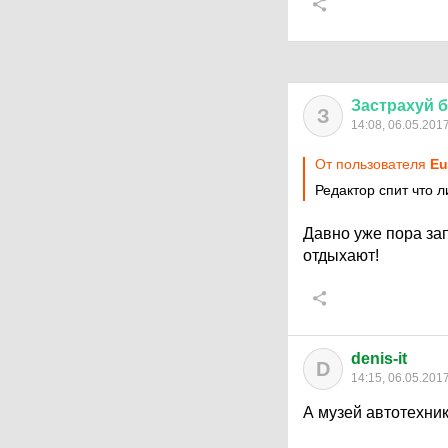
Застрахуй
б
З
14:08, 06.05.201
От пользователя
Eu
Редактор спит что л
Давно уже пора за
отдыхают!
denis-it
D
14:15, 06.05.201
А музей автотехник