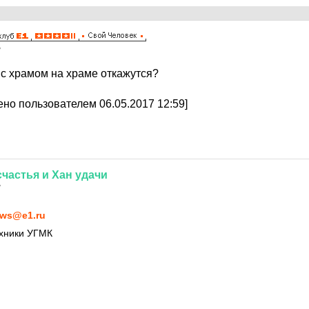
7
 с храмом на храме откажутся?
но пользователем 06.05.2017 12:59]
счастья
и
Хан
удачи
7
ws@e1.ru
ехники УГМК