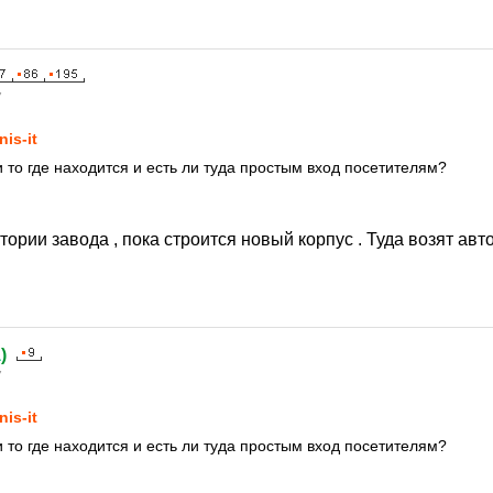
7
nis-it
 то где находится и есть ли туда простым вход посетителям?
ории завода , пока строится новый корпус . Туда возят авт
а
)
7
nis-it
 то где находится и есть ли туда простым вход посетителям?