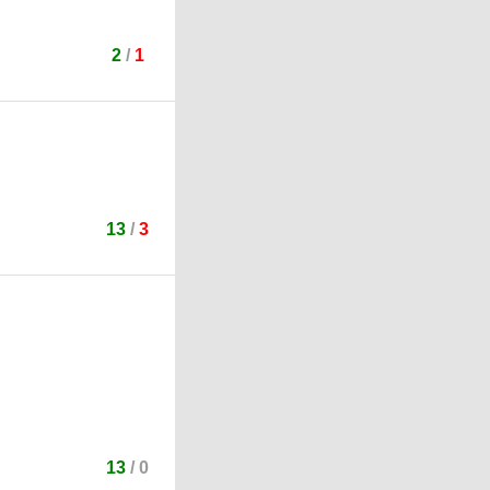
2
/
1
13
/
3
13
/
0