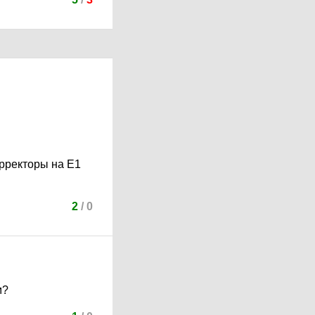
орректоры на Е1
2
/
0
м?