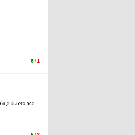
6
/
1
обще бы его все
5
/
3