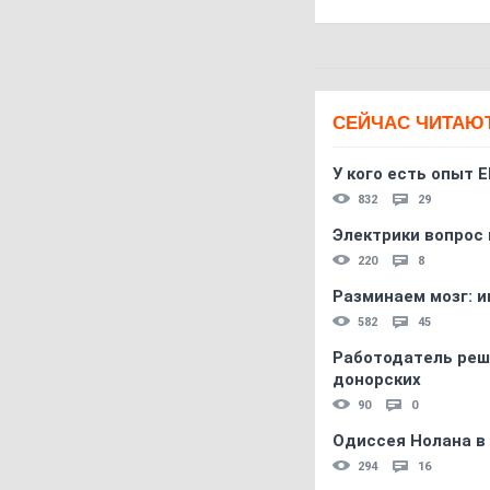
СЕЙЧАС ЧИТАЮ
У кого есть опыт E
832
29
Электрики вопрос 
220
8
Разминаем мозг: и
582
45
Работодатель реш
донорских
90
0
Одиссея Нолана в
294
16