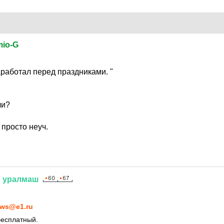
mio-G
7
аработал перед праздниками. "
ли?
т просто неуч.
н
уралмаш
7
ws@e1.ru
бесплатный.