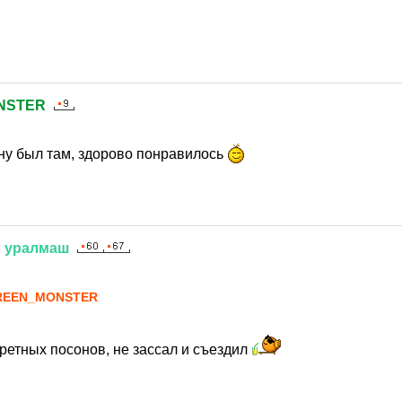
NSTER
7
ну был там, здорово понравилось
н
уралмаш
7
REEN_MONSTER
ретных посонов, не зассал и съездил