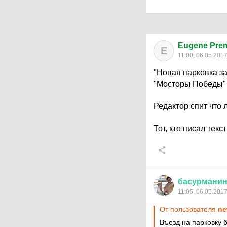
Eugene Pre
E
11:00, 06.05.201
"Новая парковка з
"Мосторы Победы"
Редактор спит что 
Тот, кто писал текс
басурмани
11:05, 06.05.201
От пользователя
ne
Въезд на парковку 