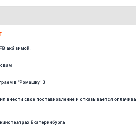
Т
FB акб зимой.
к вам
граем в "Ромашку" 3
ил внести свое поставновление и отказывается оплачива
 кинотеатрах Екатеринбурга