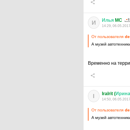
Илья
MC
И
14:29, 06.05.201
От пользователя
de
А музей автотехники
Временно на террит
IraIrit (
Ирин
I
14:50, 06.05.201
От пользователя
de
А музей автотехники