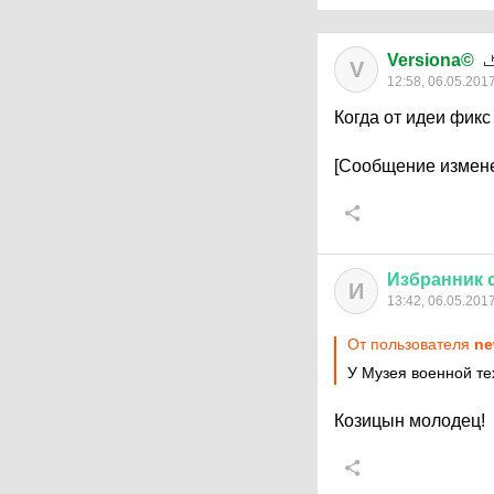
Versiona©
V
12:58, 06.05.201
Когда от идеи фикс
[Сообщение измене
Избранник
И
13:42, 06.05.201
От пользователя
ne
У Музея военной т
Козицын молодец!