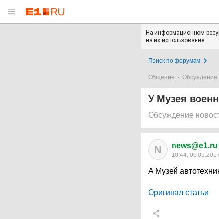
На информационном ресур
на их использование.
Поиск по форумам
Общение
Обсуждение 
У Музея военн
Обсуждение новос
news@e1.ru
N
10:44, 06.05.201
А Музей автотехни
Оригинал статьи