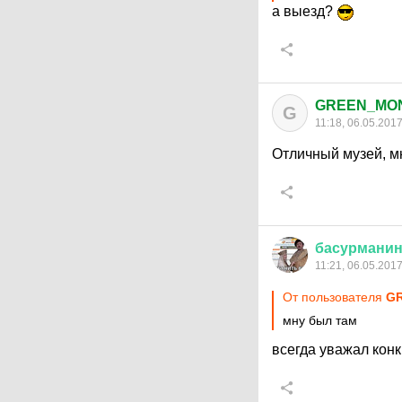
а выезд?
GREEN_MO
G
11:18, 06.05.201
Отличный музей, м
басурмани
11:21, 06.05.201
От пользователя
G
мну был там
всегда уважал конк