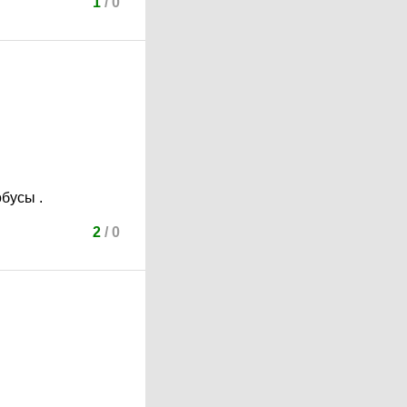
1
/
0
обусы .
2
/
0