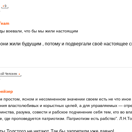
7
Team
ды воевали, что бы мы жили настоящим
и они жили будущим , потому и подвергали своё настоящее 
7
ейзер
м простом, ясном и несомненном значении своем есть не что иное 
ния властолюбивых и корыстных целей, а для управляемых — отр
инства, разума, совести и рабское подчинение себя тем, кто во вла
е, где проповедуется патриотизм. Патриотизм есть рабство". Л.Н.Т
ты Толстого не читают. Так бы запретили уже давно!