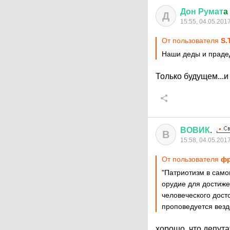
Дон
Румат
a
Д
15:55, 04.05.201
От пользователя
S.
Наши деды и праде
Только будущем...
ВОВИК
.
В
15:58, 04.05.201
От пользователя
фр
"Патриотизм в само
орудие для достиже
человеческого досто
проповедуется везд
хорошо, что депута