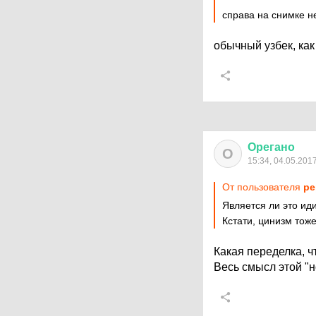
справа на снимке н
обычный узбек, как
Орегано
О
15:34, 04.05.201
От пользователя
pe
Является ли это ид
Кстати, цинизм тож
Какая переделка, ч
Весь смысл этой "н