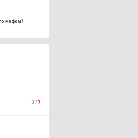
что мифом?
0
/
7