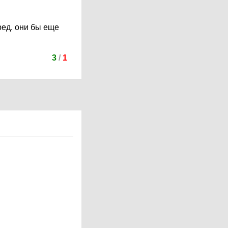
ред. они бы еще
3
/
1