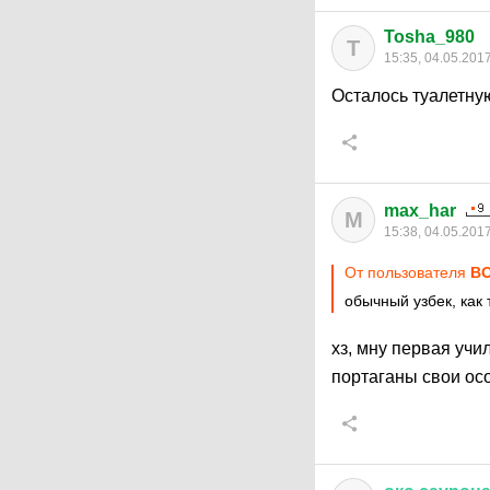
Tosha_980
T
15:35, 04.05.201
Осталось туалетну
max_har
M
15:38, 04.05.201
От пользователя
ВО
обычный узбек, как
хз, мну первая учи
портаганы свои ос