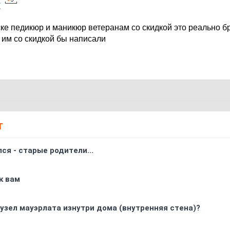
а
7
оске педикюр и маникюр ветеранам со скидкой это реально б
 им со скидкой бы написали
Т
ся - старые родители...
к вам
узел мауэрлата изнутри дома (внутренняя стена)?