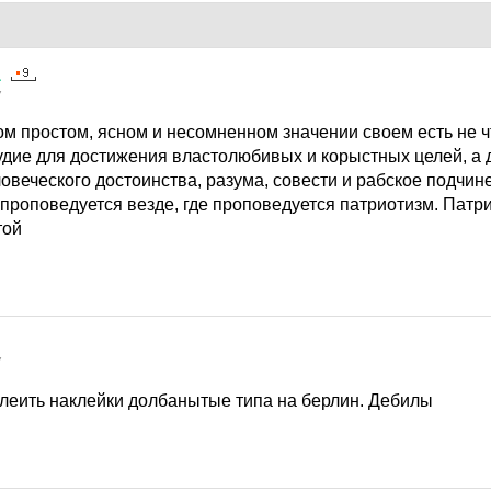
а
7
ом простом, ясном и несомненном значении своем есть не ч
рудие для достижения властолюбивых и корыстных целей, а
овеческого достоинства, разума, совести и рабское подчине
и проповедуется везде, где проповедуется патриотизм. Патр
той
7
клеить наклейки долбанытые типа на берлин. Дебилы