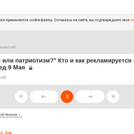
се применяются cookie-файлы. Оставаясь на сайте, вы подтверждаете свое
с
новостей
 или патриотизм?" Кто и как рекламируется 
ед 9 Мая
тей
3
7
x_har