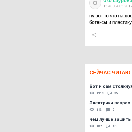
око
саурон
О
15:40, 04.05.201
ну вот то что на д
ботексы и пластику
СЕЙЧАС ЧИТАЮ
Вот и сам столкнул
1919
35
Электрики вопрос 
113
2
чем лучше зашить 
187
10