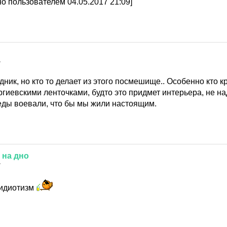
о пользователем 04.05.2017 21:09]
7
дник, но кто то делает из этого посмешище.. Особенно кто к
ргиевскими ленточками, будто это придмет интерьера, не н
ды воевали, что бы мы жили настоящим.
на
дно
7
 идиотизм