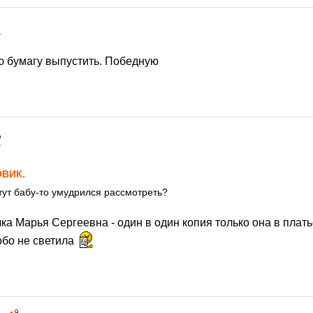
7
ю бумагу выпустить. Победную
7
ВИК.
 тут бабу-то умудрился рассмотреть?
лка Марья Сергеевна - один в один копия только она в плать
обо не светила