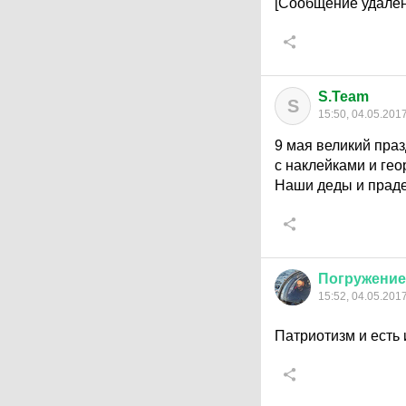
[Сообщение удален
S.Team
S
15:50, 04.05.201
9 мая великий праз
с наклейками и гео
Наши деды и праде
Погружение
15:52, 04.05.201
Патриотизм и есть