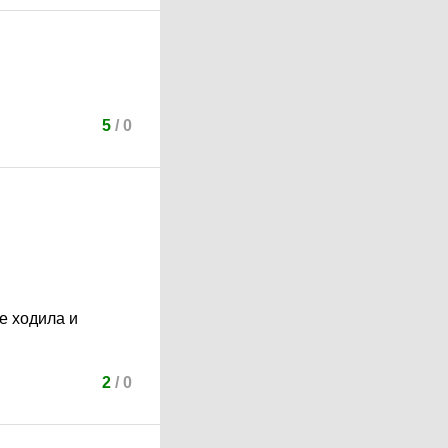
5
/
0
е ходила и
2
/
0