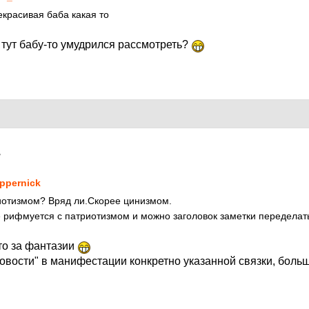
екрасивая баба какая то
 тут бабу-то умудрился рассмотреть?
7
ppernick
иотизмом? Вряд ли.Скорее цинизмом.
е рифмуется с патриотизмом и можно заголовок заметки переделат
то за фантазии
овости" в манифестации конкретно указанной связки, боль