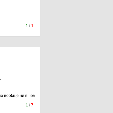
1
/
1
ь
ше вообще ни в чем.
1
/
7