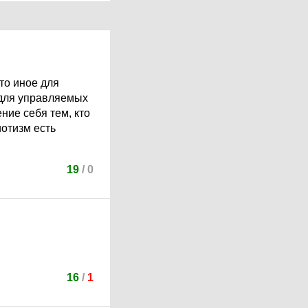
то иное для
 для управляемых
ние себя тем, кто
иотизм есть
19
/
0
16
/
1