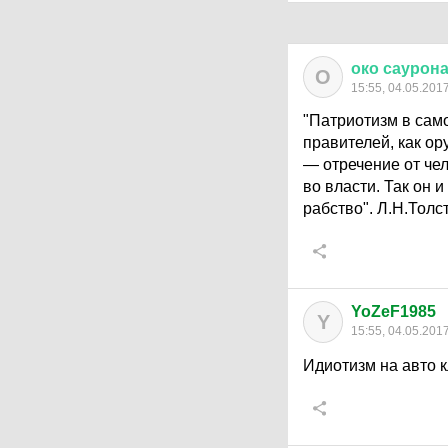
око
саурон
О
15:55, 04.05.201
"Патриотизм в сам
правителей, как о
— отречение от чел
во власти. Так он 
рабство". Л.Н.Толс
YoZeF1985
Y
15:55, 04.05.201
Идиотизм на авто 