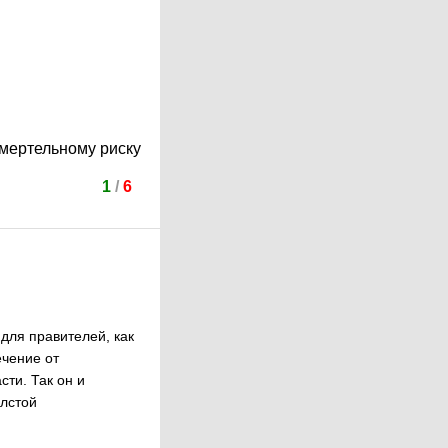
смертельному риску
1
/
6
для правителей, как
ечение от
сти. Так он и
олстой