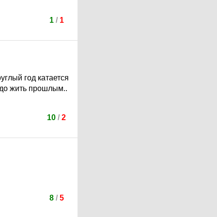
1
/
1
руглый год катается
адо жить прошлым..
10
/
2
8
/
5