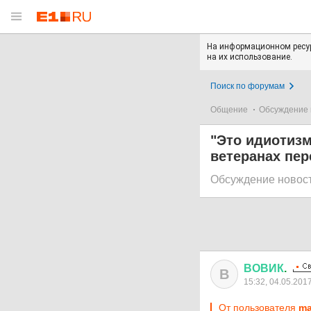
На информационном ресур
на их использование.
Поиск по форумам
Общение
Обсуждение 
"Это идиотизм
ветеранах пер
Обсуждение новос
ВОВИК
.
В
15:32, 04.05.201
От пользователя
ma