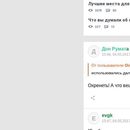
Лучшие места для
3075
80
Что вы думали об 
327
13
Дон
Румат
a
Д
15:46, 04.05.201
От пользователя
Or
использовались дал
Охренеть! А что в
evgk
E
15:47, 04.05.201