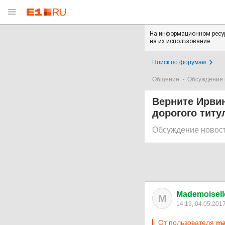
На информационном ресур
на их использование.
Поиск по форумам
Общение
Обсуждение 
Верните Ирвин
дорогого титу
Обсуждение новос
Mademoisell
M
14:19, 04.05.201
От пользователя
ma