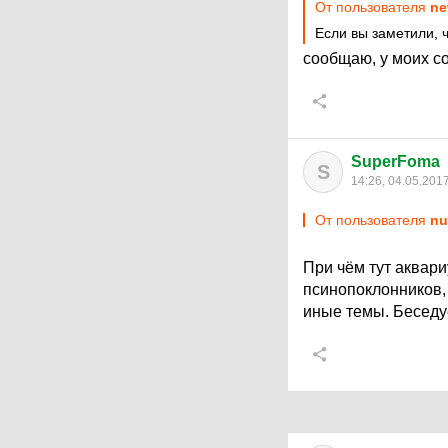
От пользователя
ne
Если вы заметили, ч
сообщаю, у моих со
SuperFoma
S
14:26, 04.05.201
От пользователя
nu
При чём тут аквар
псинопоклонников,
иные темы. Беседуе