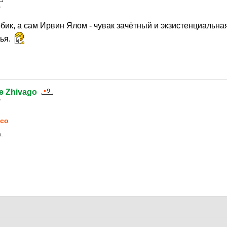
7
обик, а сам Ирвин Ялом - чувак зачётный и экзистенциальна
чья.
e Zhivago
7
co
.