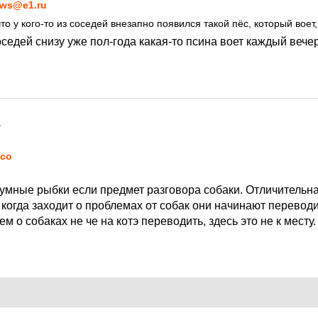
ws@e1.ru
то у кого-то из соседей внезапно появился такой пёс, который воет
седей снизу уже пол-года какая-то псина воет каждый вече
7
co
иумные рыбки если предмет разговора собаки. Отличительн
 когда заходит о проблемах от собак они начинают перевод
м о собаках не че на котэ переводить, здесь это не к месту.