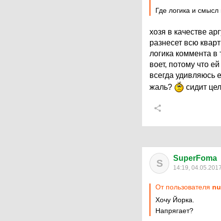
Где логика и смысл
хозя в качестве арг
разнесет всю кварти
логика коммента в 
воет, потому что е
всегда удивляюсь е
жаль?
сидит цел
SuperFoma
S
14:19, 04.05.201
От пользователя
nu
Хочу Йорка.
Напрягает?