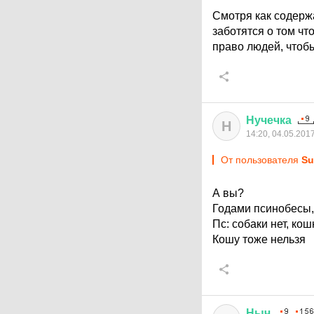
Смотря как содержа
заботятся о том ч
право людей, чтоб
Нучечка
Н
14:20, 04.05.201
От пользователя
Su
А вы?
Годами псинобесы, 
Пс: собаки нет, кош
Кошу тоже нельзя
Ныч