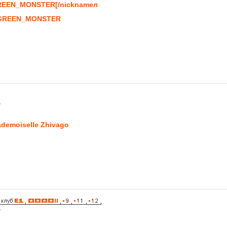
EEN_MONSTER[/nicknameл
e]GREEN_MONSTER
7
demoiselle Zhivago
7