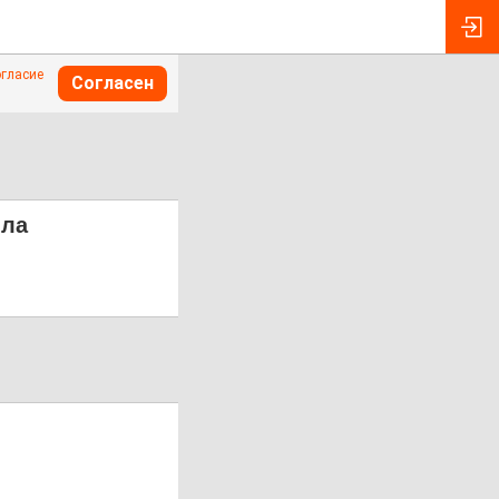
огласие
Согласен
яла