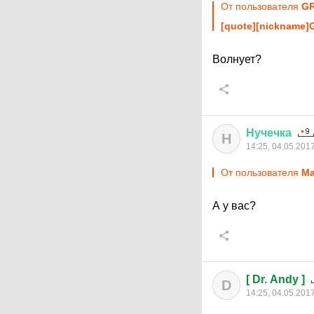
От пользователя
GR
[quote][nicknam
Волнует?
Нучечка
Н
14:25, 04.05.201
От пользователя
Ma
А у вас?
[ Dr. Andy ]
D
14:25, 04.05.201