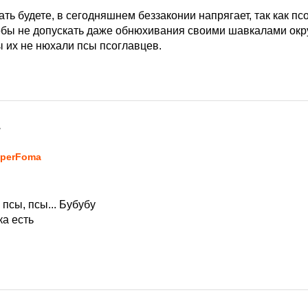
ть будете, в сегодняшнем беззаконии напрягает, так как пс
тобы не допускать даже обнюхивания своими шавкалами окр
ы их не нюхали псы псоглавцев.
7
perFoma
псы, псы... Бубубу
ка есть