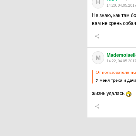
Н
14:20, 04.05.201
Не знаю, как там б
вам не хрень соба
Mademoisell
M
14:22, 04.05.201
От пользователя
nu
У меня трёха и дача
жизнь удалась