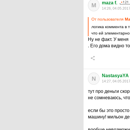
maza f.
M
14:26, 04.05.201
От пользователя
Ma
логика коммента в т
что ей элементарно
Ну не факт. У меня
. Его дома видно то
NastasyaYA
N
14:27, 04.05.201
тут про деньги ско
не сомневаюсь, что
если бы это просто
машину! мильон де
вообще невозможно