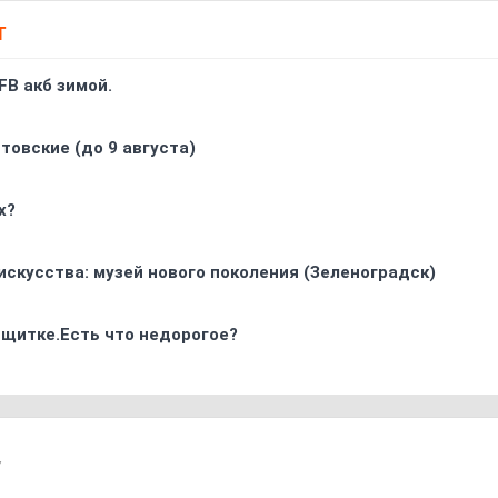
Т
FB акб зимой.
товские (до 9 августа)
х?
искусства: музей нового поколения (Зеленоградск)
 щитке.Есть что недорогое?
7