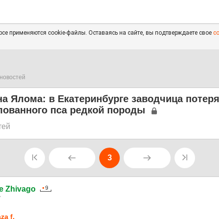
се применяются cookie-файлы. Оставаясь на сайте, вы подтверждаете свое
с
новостей
а Ялома: в Екатеринбурге заводчица потер
лованного пса редкой породы
тей
3
e Zhivago
7
za f.