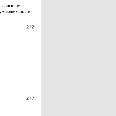
оглавые не
ужающих, но это
2
/
2
2
/
7