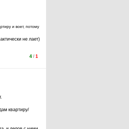
ртиру и воет, потому
актически не лает)
4
/
1
.
дам квартиру/
а. и делов с ними