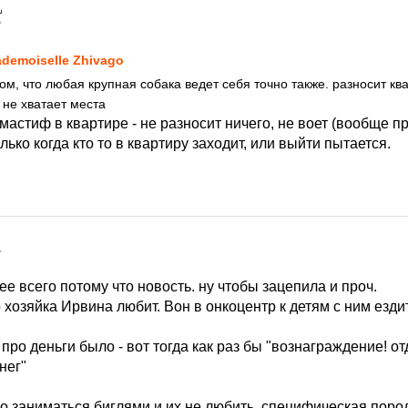
7
demoiselle Zhivago
ом, что любая крупная собака ведет себя точно также. разносит ква
 не хватает места
 мастиф в квартире - не разносит ничего, не воет (вообще пр
лько когда кто то в квартиру заходит, или выйти пытается.
7
рее всего потому что новость. ну чтобы зацепила и проч.
 хозяйка Ирвина любит. Вон в онкоцентр к детям с ним ездит
 про деньги было - вот тогда как раз бы "вознаграждение! от
нег"
 заниматься биглями и их не любить. специфическая пород