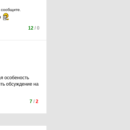
, сообщите.
р
12
/
0
ая особеность
ить обсуждение на
7
/
2