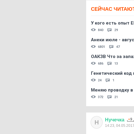
СЕЙЧАС ЧИТАЮ
У кого есть опыт E
840
29
Анеки июле - авгус
6801
47
ОАКЗВ Что за запа
686
13
Генетический код 
24
1
Меняю проводку в
372
21
Нучечка
Н
14:23, 04.05.201