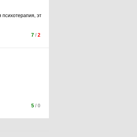
я психотерапия, эт
7
/
2
5
/
0