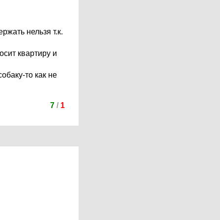
ржать нельзя т.к.
осит квартиру и
собаку-то как не
7
/
1