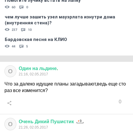
Помогите лучику встать на лапку
60
0
чем лучше зашить узел мауэрлата изнутри дома
(внутренняя стена)?
237
10
Бардовская песня на КЛИО
44
5
Один
на
льдине
.
О
21:16, 02.05.2017
Что за далеко идущие планы загадывают,ведь еще сто
раз все изменится?
0
Очень
Дикий
Пушистик
О
21:26, 02.05.2017