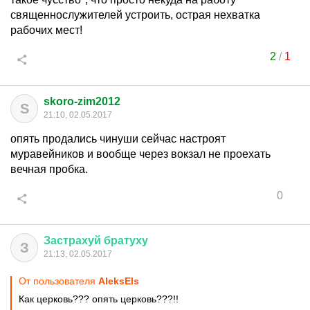
священнослужителей устроить, острая нехватка
рабочих мест!
2
/
1
skoro-zim2012
S
21:10, 02.05.2017
опять продались чинуши сейчас настроят
муравейников и вообще через вокзал не проехать
вечная пробка.
0
Застрахуй
братуху
З
21:13, 02.05.2017
От пользователя
AleksEls
Как церковь??? опять церковь???!!