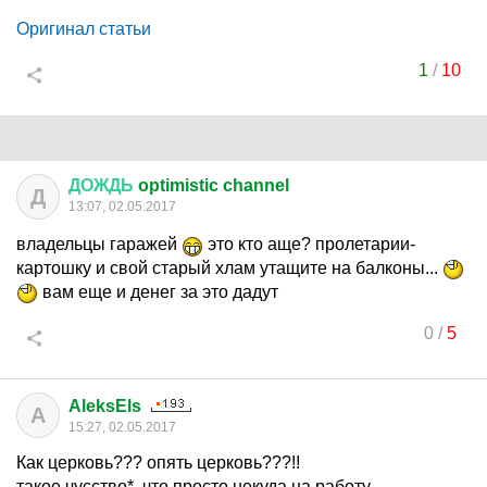
Оригинал статьи
1
/
10
ДОЖДЬ
optimistic channel
Д
13:07, 02.05.2017
владельцы гаражей
это кто аще? пролетарии-
картошку и свой старый хлам утащите на балконы...
вам еще и денег за это дадут
0
/
5
AleksEls
A
15:27, 02.05.2017
Как церковь??? опять церковь???!!
такое чусство*, что просто некуда на работу