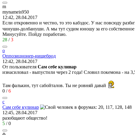
m
mynameis950
12:42, 28.04.2017
Если откровенно и честно, то это кабздос. У нас повсюду раз
чинуши-долбануши. А мы тут судим юношу за его собственное 
Минусуйте. Пойду поработаю.
28
/
3
о
Оппозиционер
-
нищеброд
12:42, 28.04.2017
От пользователя
Сам себе кулинар
изнасиловал - выпустили через 2 года! Словил покемона - на 3,
Там фалькин, тут сабойталов. Ты не ровняй давай
0
/
6
с
Сам
себе
кулинар
12:45, 28.04.2017
разобщают общество!
5
/
0
ф