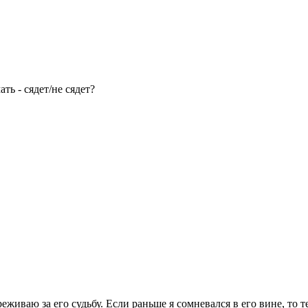
ь - сядет/не сядет?
реживаю за его судьбу. Если раньше я сомневался в его вине, то