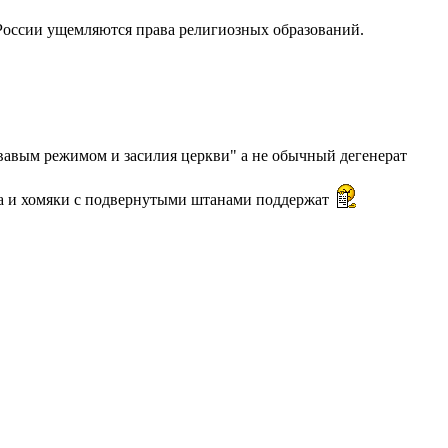
 России ущемляются права религиозных образований.
кровавым режимом и засилия церкви" а не обычный дегенерат
та и хомяки с подвернутыми штанами поддержат