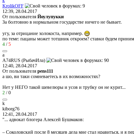
k
KrolikOFF
12:39, 28.04.2017
От пользователя
Йоулупукки
За болтовню в нормальном государстве ничего не бывает.
угу, за отрицание холокоста, например.
по теме: пацаны может тотшник откроем? ставки будем принимат
4
/
5
a
A74RUS (
РыбачИла
)
12:40, 28.04.2017
От пользователя
pens111
а шо, ви таки сомневаетесь в их возможностях?
Нет у НЕГО такой шевелюры и усов и трубку он не курит...
2
/
0
k
kiborg76
12:41, 28.04.2017
"... адвокат блогера Алексей Бушмаков:
– Соколовский после 8 месяцев дела мне стал нравиться, и я пе