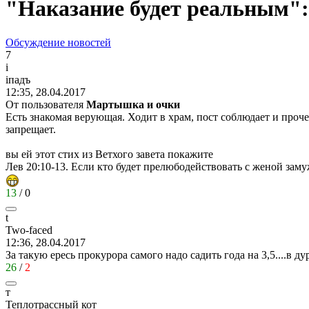
"Наказание будет реальным":
Обсуждение новостей
7
i
i
падъ
12:35, 28.04.2017
От пользователя
Мартышка и очки
Есть знакомая верующая. Ходит в храм, пост соблюдает и прочее
запрещает.
вы ей этот стих из Ветхого завета покажите
Лев 20:10-13. Если кто будет прелюбодействовать с женой зам
13
/
0
t
Two-faced
12:36, 28.04.2017
За такую ересь прокурора самого надо садить года на 3,5....в ду
26
/
2
т
Теплотрассный
кот