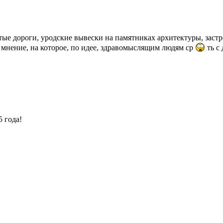
битые дороги, уродские вывески на памятниках архитектуры, зас
мнение, на которое, по идее, здравомыслящим людям ср
ть с
5 года!