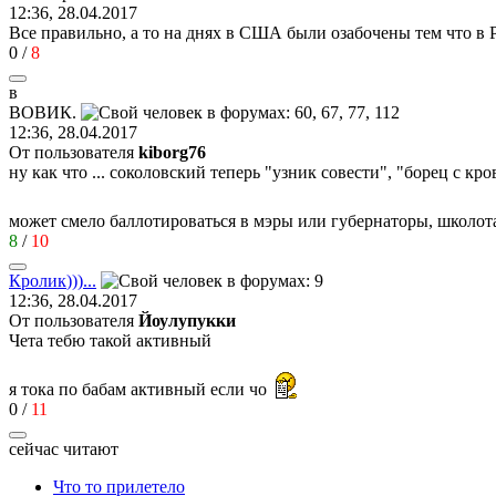
12:36, 28.04.2017
Все правильно, а то на днях в США были озабочены тем что в
0
/
8
в
ВОВИК
.
12:36, 28.04.2017
От пользователя
kiborg76
ну как что ... соколовский теперь "узник совести", "борец с 
может смело баллотироваться в мэры или губернаторы, школо
8
/
10
Кролик
)))...
12:36, 28.04.2017
От пользователя
Йоулупукки
Чета тебю такой активный
я тока по бабам активный если чо
0
/
11
сейчас читают
Что то прилетело