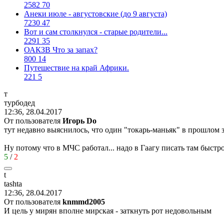
2582
70
Анеки июле - августовские (до 9 августа)
7230
47
Вот и сам столкнулся - старые родители...
2291
35
ОАКЗВ Что за запах?
800
14
Путешествие на край Африки.
221
5
т
турбодед
12:36, 28.04.2017
От пользователя
Игорь Do
тут недавно выяснилось, что один "токарь-маньяк" в прошлом 
Ну потому что в МЧС работал... надо в Гаагу писать там быстро
5
/
2
t
tashta
12:36, 28.04.2017
От пользователя
knmmd2005
И цель у мирян вполне мирская - заткнуть рот недовольным