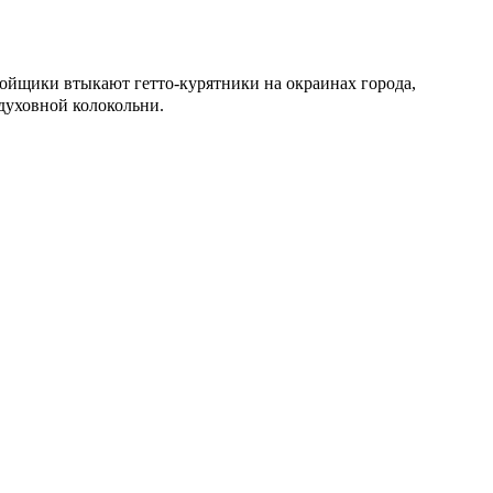
тройщики втыкают гетто-курятники на окраинах города,
 духовной колокольни.