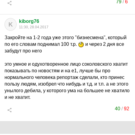
79
/
6
kiborg76
K
11:30, 28.04.2017
Закройте на 1-2 года уже этого "бизнесмена", который
по его словам поднимал 100 т.р.
и через 2 дня все
забудут про него
это умное и одухотворенное лицо соколовского хватит
показывать по новостям и на е1, лучше бы про
нормального человека репортаж сделали, кто принес
пользу людям, изобрел что нибудь и т.д. и т.п. а не этого
унылого дебила, у которого ума на большее не хватило
и не хватит.
40
/
92