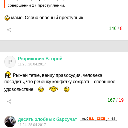
совершении 17 преступлений.
мамо. Особо опасный преступник
146
/
8
Рюрикович
Второй
Р
11:23, 28.04.2017
Рыжей тетке, венцу правосудия, человека
посадить, что ребенку конфетку сожрать - сплошное
удовольствие
167
/
19
десять
злобных
барсучат
11:24, 28.04.2017