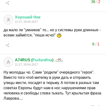
36
/
2
Хороший
Ник
Х
11:27, 28.04.2017
да мало ли "умников" то... но у системы руки длинные -
всеми займётся, "пеши исчо!"
6
/
1
A74RUS (
РыбачИла
)
A
11:27, 28.04.2017
Ну молодцы чо. Сами "родили" очередного "героя".
Вместо того чтоб метелку в руки дать и отправить
улицы мести, посадят в тюрьму. А потом в разных там
советах Европы будут нам в нос нарушениями прав
человека и свободы слова тыкать. Тут крылытая фраза
Лаврова....