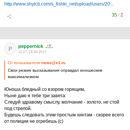
http://www.shytcb.com/s_fishki_net/upload/users/20...
35
/
2
peppernick
P
11:27, 28.04.2017
От пользователя
news@e1.ru
Свои резкие высказывания оправдал юношеским
максимализмом
Юноша бледный со взором горящим,
Ныне даю я тебе три завета:
Следуй здравому смыслу, молчание - золото, не стой
под стрелой.
Будешь следовать этим простым хинтам - скорее всего
от полиции не огребешь (с)