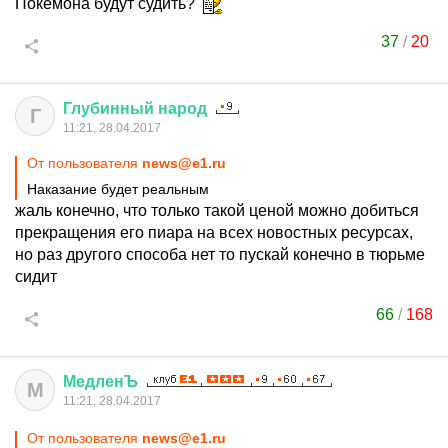
Покемона будут судить?
37
/
20
Глубинный
народ
Г
11:21, 28.04.2017
От пользователя
news@e1.ru
Наказание будет реальным
жаль конечно, что только такой ценой можно добиться
прекращения его пиара на всех новостных ресурсах,
но раз другого способа нет то пускай конечно в тюрьме
сидит
66
/
168
МедленЪ
М
11:21, 28.04.2017
От пользователя
news@e1.ru