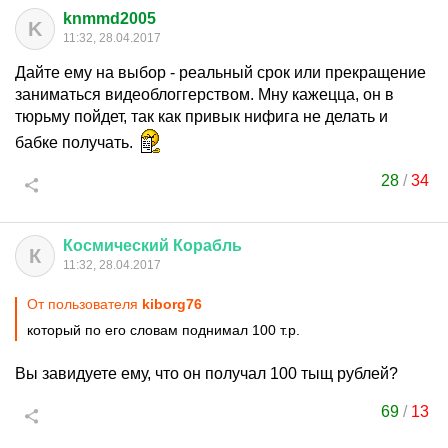
knmmd2005
K
11:32, 28.04.2017
Дайте ему на выбор - реальный срок или прекращение
заниматься видеоблоггерством. Мну кажецца, он в
тюрьму пойдет, так как привык нифига не делать и
бабке получать.
28
/
34
Космический
Корабль
К
11:32, 28.04.2017
От пользователя
kiborg76
который по его словам поднимал 100 т.р.
Вы завидуете ему, что он получал 100 тыщ рублей?
69
/
13