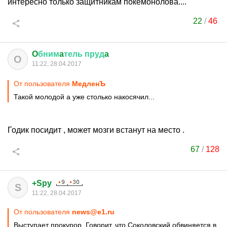
интересно только защитникам покемонолова....
22
/
46
O
бним
a
тель
пруд
a
O
11:22, 28.04.2017
От пользователя
МедленЪ
Такой молодой а уже столько накосячил...
Годик посидит , может мозги встанут на место .
67
/
128
+Spy
S
11:22, 28.04.2017
От пользователя
news@e1.ru
Выступает прокурор. Говорит, что Соколовский обвиняется в