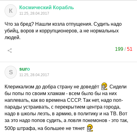
Космический
Корабль
К
11:25, 28.04.2017
Что за бред? Нашли козла отпущения. Судить надо
убийц, воров и коррупционеров, а не нормальных
людей.
199
/
51
sur
о
S
11:25, 28.04.2017
Клерикализм до добра страну не доведёт
Сидели
бы попы по своим хламам - всем было бы на них
наплевать, как во времена СССР. Так нет, надо поп-
парады устраивать, с перекрытием центра города,
надо в школы лезть, в армию, в политику и на ТВ. Вот
за это надо попов судить, а ловля покемонов - это так,
500р штрафа, на большее не тянет