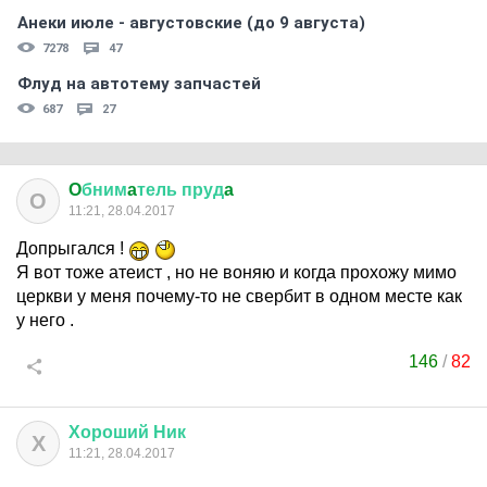
Анеки июле - августовские (до 9 августа)
7278
47
Флуд на автотему запчастей
687
27
O
бним
a
тель
пруд
a
O
11:21, 28.04.2017
Допрыгался !
Я вот тоже атеист , но не воняю и когда прохожу мимо
церкви у меня почему-то не свербит в одном месте как
у него .
146
/
82
Хороший
Ник
Х
11:21, 28.04.2017