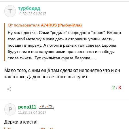
турбодед
Т
11:32, 28.04.2017
От пользователя
A74RUS (РыбачИла)
Ну молодцы чо. Сами "родили" очередного "героя". Вместо
того чтоб метелку в руки дать и отправить улицы мести,
посадят в тюрьму. А потом в разных там советах Европы
будут нам в нос нарушениями прав человека и свободы
слова тыкать. Тут крылытая фраза Лаврова....
Мало того, с ним ещё там сделают непонятно что и он
как тот же Дадов после этого выступит.
2
/
8
pens111
P
11:33, 28.04.2017
Держи атеиста!