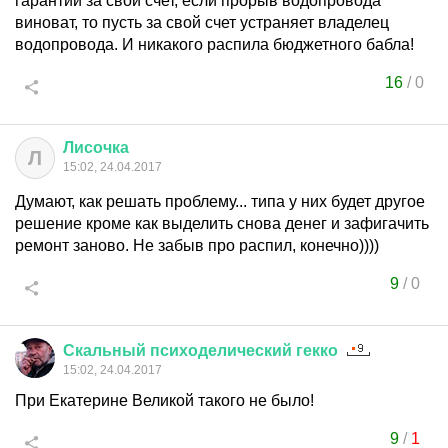
гарантии за свой счет, если прорыв водопровода
виноват, то пусть за свой счет устраняет владелец
водопровода. И никакого распила бюджетного бабла!
16
/
0
Лисочка
Л
15:02, 24.04.2017
Думают, как решать проблему... типа у них будет другое
решение кроме как выделить снова денег и зафигачить
ремонт заново. Не забыв про распил, конечно))))
9
/
0
Скальный
психоделический
гекко
15:02, 24.04.2017
При Екатерине Великой такого не было!
9
/
1