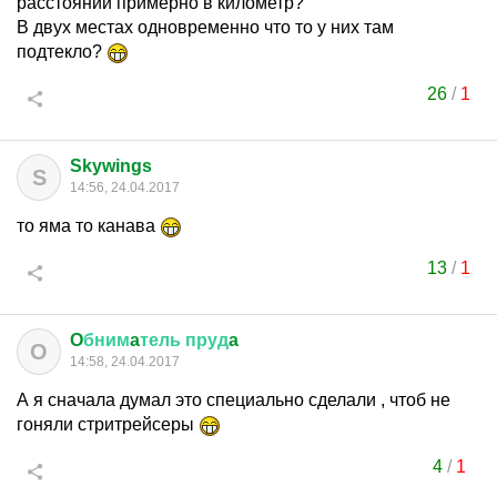
расстоянии примерно в километр?
В двух местах одновременно что то у них там
подтекло?
26
/
1
Skywings
S
14:56, 24.04.2017
то яма то канава
13
/
1
O
бним
a
тель
пруд
a
O
14:58, 24.04.2017
А я сначала думал это специально сделали , чтоб не
гоняли стритрейсеры
4
/
1