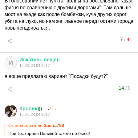
В голосовании нет пункта "волны на россельбане такая
фигня по сравнению с другими дорогами". Там дальше
мост на екаде как после бомбежки, куча других дорог
убита наглухо, но нам же главное перед гостями города
повыпендриваться.
7
/
4
Искатель
пещер
И
15:03, 24.04.2017
я воще предлагаю вариант "Посадки будут?"
14
/
0
Кролик
)))...
15:04, 24.04.2017
От пользователя
Sasha788
При Екатерине Великой такого не было!