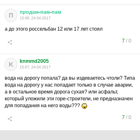
продам
-
пам
-
пам
П
15:06, 24.04.2017
а до этого россельбан 12 или 17 лет стоял
7
/
0
knmmd2005
K
15:07, 24.04.2017
вода на дорогу попала? да вы издеваетесь чтоли? Типа
вода на дорогу у нас попадает только в случае аварии,
а в остальное время дорога сухая? или асфальт,
который уложили эти горе-строители, не предназначен
для попадания на него воды???
7
/
0