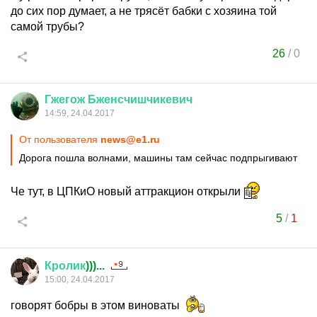
до сих пор думает, а не трясёт бабки с хозяина той
самой трубы?
26
/
0
Гжегож
Бженсчишчикевич
14:59, 24.04.2017
От пользователя
news@e1.ru
Дорога пошла волнами, машины там сейчас подпрыгивают
Че тут, в ЦПКиО новый аттракцион открыли
5
/
1
Кролик
)))...
15:00, 24.04.2017
говорят бобры в этом виноваты