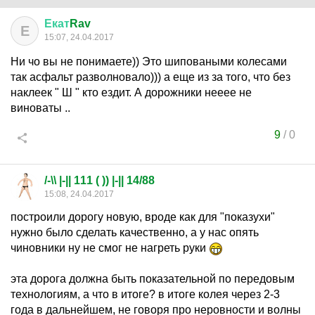
Екат
Rav
Е
15:07, 24.04.2017
Ни чо вы не понимаете)) Это шиповаными колесами
так асфальт разволновало))) а еще из за того, что без
наклеек " Ш " кто ездит. А дорожники нееее не
виноваты ..
9
/
0
/-\\ |-|| 111 ( )) |-|| 14/88
15:08, 24.04.2017
построили дорогу новую, вроде как для "показухи"
нужно было сделать качественно, а у нас опять
чиновники ну не смог не нагреть руки
эта дорога должна быть показательной по передовым
технологиям, а что в итоге? в итоге колея через 2-3
года в дальнейшем, не говоря про неровности и волны