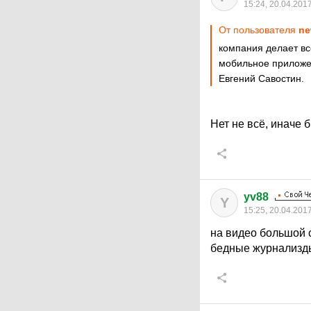
15:24, 20.04.201
От пользователя
ne
компания делает вс
мобильное приложен
Евгений Савостин.
Нет не всё, иначе 
yv88
Y
15:25, 20.04.201
на видео большой 
бедные журнализды