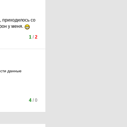
, приходилось со
фон у меня.
1
/
2
ести данные
4
/
0