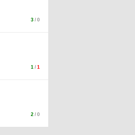
3
/
0
1
/
1
2
/
0