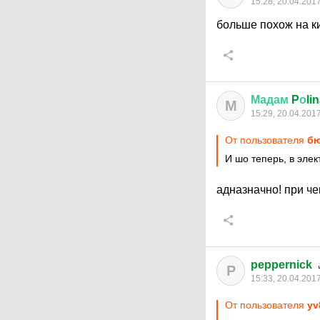
15:28, 20.04.201
больше похож на к
Мадам
P
о
li
М
15:29, 20.04.201
От пользователя
бю
И шо теперь, в элек
адназначно! при чем
peppernick
P
15:33, 20.04.201
От пользователя
yv