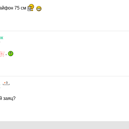
 айфон 75 см
ик
7
,
а
7
й заяц?