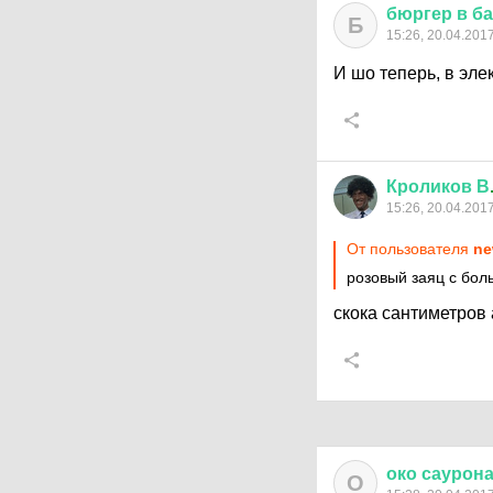
бюргер
в
ба
Б
15:26, 20.04.201
И шо теперь, в эле
Кроликов
В
15:26, 20.04.201
От пользователя
ne
розовый заяц с бо
скока сантиметров
око
саурон
О