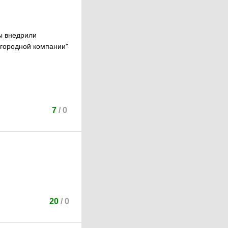
мы внедрили
игородной компании"
7
/
0
20
/
0