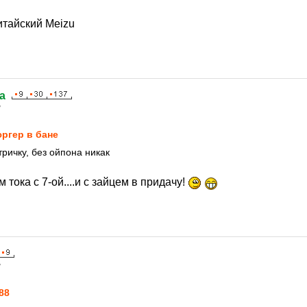
7
итайский Meizu
na
7
ргер в бане
тричку, без ойпона никак
 тока с 7-ой....и с зайцем в придачу!
7
88