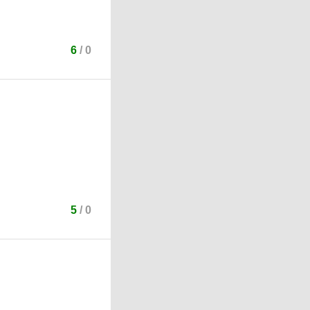
6
/
0
5
/
0