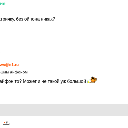
не
7
ктричку, без ойпона никак?
.
7
ws@e1.ru
льшим айфоном
 айфон то? Может и не такой уж большой
а