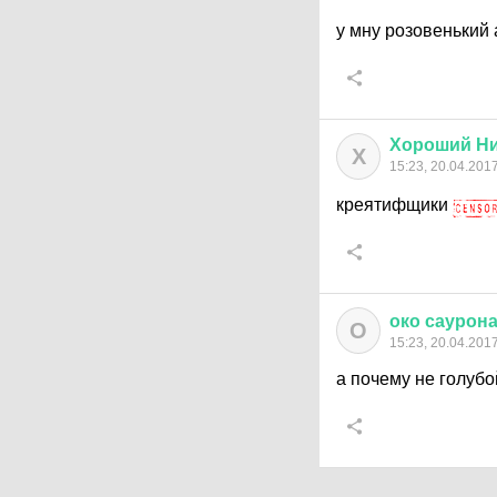
у мну розовенький
Хороший
Н
Х
15:23, 20.04.201
креятифщики
око
саурон
О
15:23, 20.04.201
а почему не голубо