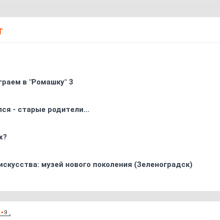
Т
граем в "Ромашку" 3
ся - старые родители...
х?
искусства: музей нового поколения (Зеленоградск)