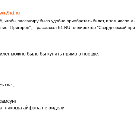
7
ws@e1.ru
ё, чтобы пассажиру было удобно приобретать билет, в том числе 
ие "Пригород", – рассказал Е1.RU гендиректор "Свердловской пр
билет можно было бы купить прямо в поезде.
7
самсунг
, никогда айфона не видели