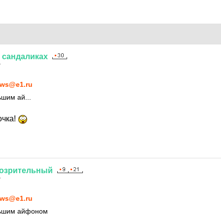
сандаликах
7
ws@e1.ru
шим ай...
очка!
озрительный
7
ws@e1.ru
льшим айфоном