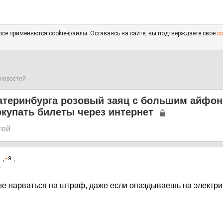
се применяются cookie-файлы. Оставаясь на сайте, вы подтверждаете свое
с
новостей
катеринбурга розовый заяц с большим айфо
купать билеты через интернет
тей
7
не нарваться на штраф, даже если опаздываешь на электрич