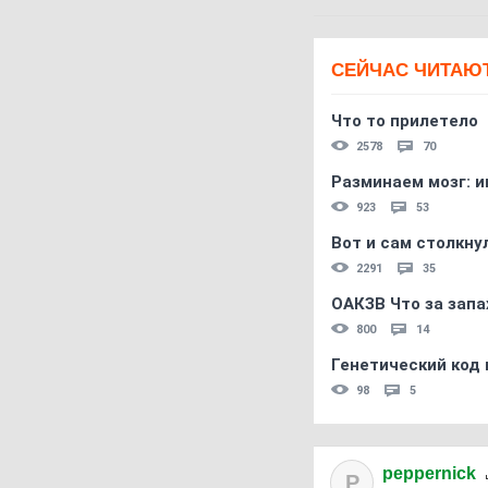
СЕЙЧАС ЧИТАЮ
Что то прилетело
2578
70
Разминаем мозг: и
923
53
Вот и сам столкнул
2291
35
ОАКЗВ Что за запа
800
14
Генетический код 
98
5
peppernick
P