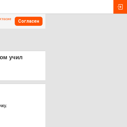
огласие
Согласен
ном учил
ку.