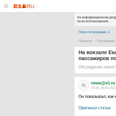
На информационном ресур
на их использование.
Поиск по форумам
Общение
Обсуждение 
На вокзале Е
пассажиров по
Обсуждение новос
news@e1.ru
N
15:19, 20.04.201
Он показывал, как 
Оригинал статьи