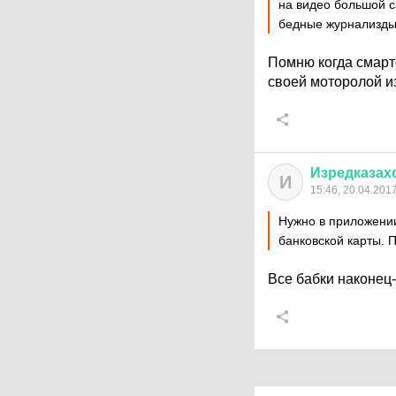
на видео большой с
бедные журнализды
Помню когда смарт
своей моторолой из
Изредказах
И
15:46, 20.04.201
Нужно в приложении
банковской карты. 
Все бабки наконец-