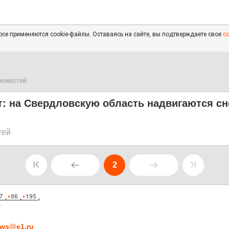
се применяются cookie-файлы. Оставаясь на сайте, вы подтверждаете свое
с
новостей
т: на Свердловскую область надвигаются с
тей
2
7
ws@e1.ru