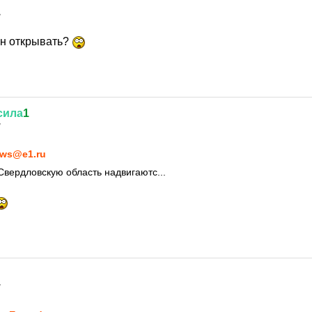
7
он открывать?
сила
1
7
ws@e1.ru
Свердловскую область надвигаютс...
7