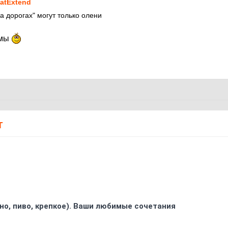
atExtend
а дорогах" могут только олени
амы
Т
ино, пиво, крепкое). Ваши любимые сочетания