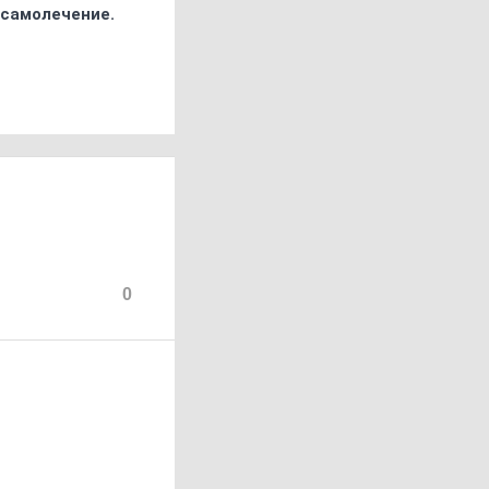
 самолечение.
0