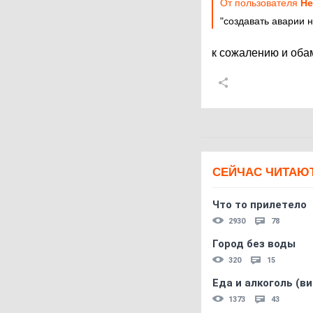
От пользователя
He
"создавать аварии н
к сожалению и об
СЕЙЧАС ЧИТАЮ
Что то прилетело
2930
78
Город без воды
320
15
Еда и алкоголь (в
1373
43