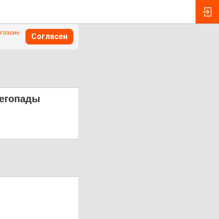
огласие
Согласен
негопады