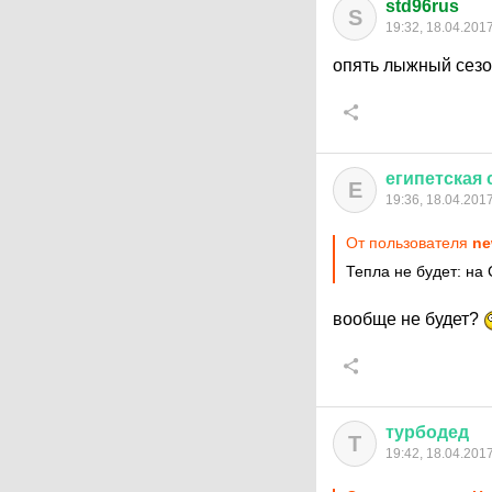
std96rus
S
19:32, 18.04.201
опять лыжный сез
египетская
Е
19:36, 18.04.201
От пользователя
ne
Тепла не будет: на 
вообще не будет?
турбодед
Т
19:42, 18.04.201