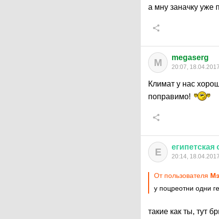
а мну заначку уже
megaserg
M
20:07, 18.04.201
Климат у нас хороши
поправимо!
египетская
Е
20:14, 18.04.201
От пользователя
Мэ
у поцреотни одни г
такие как ты, тут 