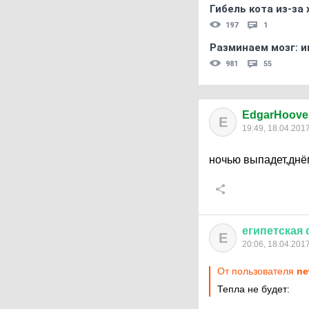
Гибель кота из-за
197
1
Разминаем мозг: и
981
55
EdgarHoove
E
19:49, 18.04.201
ночью выпадет,днё
египетская
Е
20:06, 18.04.201
От пользователя
ne
Тепла не будет: