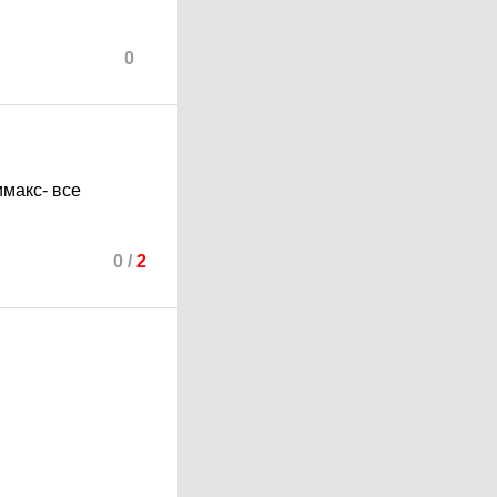
0
имакс- все
0
/
2