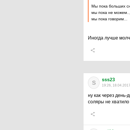
Мы пока больших сн
мы пока не можем..
мы пока говорим...
Иногда лучше молча
sss23
S
19:26, 18.04.201
ну как через день-дв
соляры не хватило