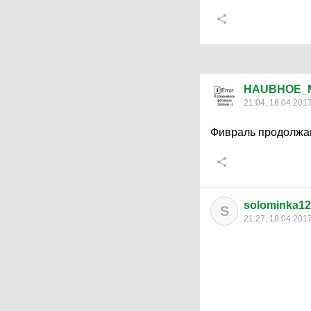
HAUBHOE_
21:04, 18.04.201
Фивраль продолжа
solominka1
S
21:27, 18.04.201