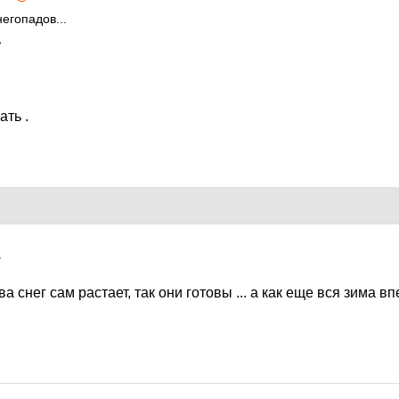
егопадов...
,
ть .
7
а снег сам растает, так они готовы ... а как еще вся зима впе