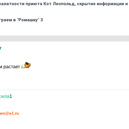
 халатности приюта Кот Леопольд, скрытиe информации и
граем в "Ромашку" 3
r
7
м растает
сила
1
7
ws@e1.ru