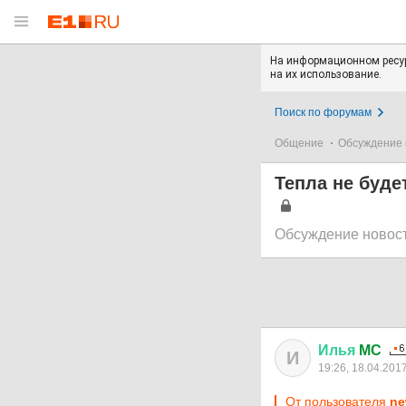
На информационном ресур
на их использование.
Поиск по форумам
Общение
Обсуждение 
Тепла не буде
Обсуждение новос
Илья
MC
И
19:26, 18.04.201
От пользователя
ne