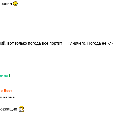
 пропил
7
й, вот только погода все портит.... Ну ничего. Погода не кл
сила
1
7
р Вест
еи на уме
брюзжащие