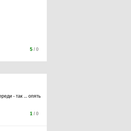
5
/
0
реди - так ... опять
1
/
0