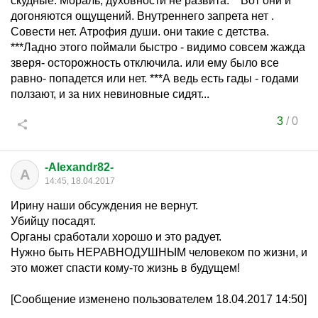
скудные. Мораль, духовности не развита. **Вот они и
догоняются ощущений. Внутреннего запрета нет .
Совести нет. Атрофия души. они такие с детства.
***Ладно этого поймали быстро - видимо совсем жажда
зверя- осторожность отключила. или ему было все
равно- попадется или нет. ***А ведь есть гады - годами
ползают, и за них невиновные сидят...
3
/
0
-Alexandr82-
A
14:45, 18.04.2017
Ирину наши обсуждения не вернут.
Убийцу посадят.
Органы сработали хорошо и это радует.
Нужно быть НЕРАВНОДУШНЫМ человеком по жизни, и
это может спасти кому-то жизнь в будущем!
[Сообщение изменено пользователем 18.04.2017 14:50]