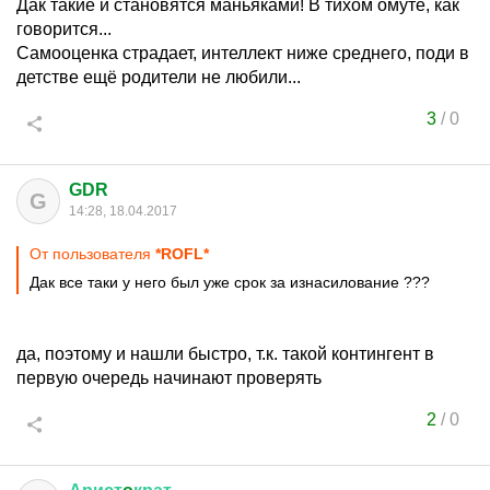
Дак такие и становятся маньяками! В тихом омуте, как
говорится...
Самооценка страдает, интеллект ниже среднего, поди в
детстве ещё родители не любили...
3
/
0
GDR
G
14:28, 18.04.2017
От пользователя
*ROFL*
Дак все таки у него был уже срок за изнасилование ???
да, поэтому и нашли быстро, т.к. такой контингент в
первую очередь начинают проверять
2
/
0