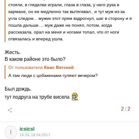
стояли, в гляделки играли, глаза в глаза, у него рука в
кармане, он ее медленно так вытягивал.. и тут муж из-за
угла следом... мужик этот прям вздрогнул, шаг в сторону и я
пошла дальше.... муж даже не понял, потом, когда
рассказала, орал на меня и ногами топал, что от ноги
отвязалась и вперед ушла.
Жесть.
В каком районе это было?
От пользователя
Квас Вятский
А там люди с цобакенами гуляют вечером?
Был дождь.
тут подруга на трубе висела
2
/
2
icsicsl
I
14:24, 18.04.2017