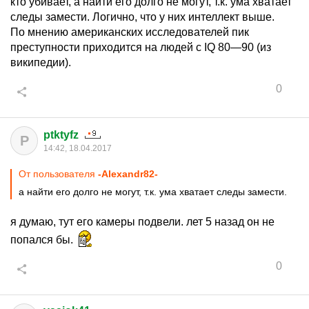
кто убивает, а найти его долго не могут, т.к. ума хватает
следы замести. Логично, что у них интеллект выше.
По мнению американских исследователей пик
преступности приходится на людей с IQ 80—90 (из
википедии).
0
ptktyfz
P
14:42, 18.04.2017
От пользователя
-Alexandr82-
а найти его долго не могут, т.к. ума хватает следы замести.
я думаю, тут его камеры подвели. лет 5 назад он не
попался бы.
0