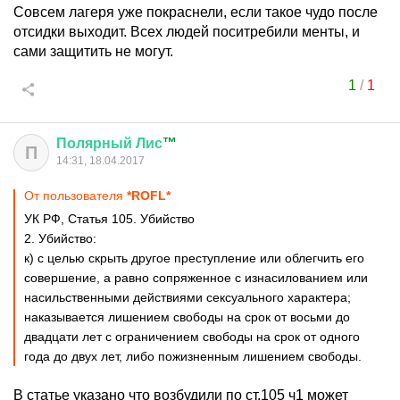
Совсем лагеря уже покраснели, если такое чудо после
отсидки выходит. Всех людей поситребили менты, и
сами защитить не могут.
1
/
1
Полярный
Лис
™
П
14:31, 18.04.2017
От пользователя
*ROFL*
УК РФ, Статья 105. Убийство
2. Убийство:
к) с целью скрыть другое преступление или облегчить его
совершение, а равно сопряженное с изнасилованием или
насильственными действиями сексуального характера;
наказывается лишением свободы на срок от восьми до
двадцати лет с ограничением свободы на срок от одного
года до двух лет, либо пожизненным лишением свободы.
В статье указано что возбудили по ст.105 ч1 может