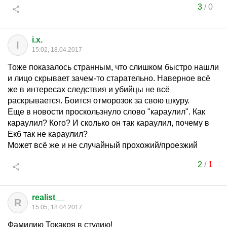
3
/
0
i.x.
I
15:02, 18.04.2017
Тоже показалось странным, что слишком быстро нашли
и лицо скрывает зачем-то старательно. Наверное всё
же в интересах следствия и убийцы не всё
раскрывается. Боится отморозок за свою шкуру.
Еще в новости проскользнуло слово "караулил". Как
караулил? Кого? И сколько он так караулил, почему в
Екб так не караулил?
Может всё же и не случайный прохожий/проезжий
2
/
1
realist__
R
15:05, 18.04.2017
Фамилию Токакря в студию!