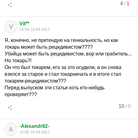
4
/
1
Vit**
V
14:54, 18.04.2017
Я, конечно, не претендую на гениальность, но как
токарь может быть рецидивистом????
Убийца может быть рецидивистом, вор или грабитель...
Но токарь?!
Он что был токарем, его за это осудили, а он снова
взялся за старое и стал токарничать и в итоге стал
токарем-рецидивистом???
Перед выпуском эти статьи хоть кто-нибудь
проверяет???
10
/
0
-Alexandr82-
A
15:00, 18.04.2017