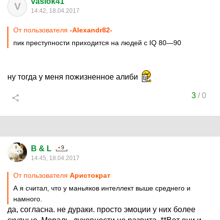
vasiok41
V
14:42, 18.04.2017
От пользователя
-Alexandr82-
пик преступности приходится на людей с IQ 80—90
ну тогда у меня пожизненное алиби
3
/
0
B & L
14:45, 18.04.2017
От пользователя
Аристoкрат
А я считал, что у маньяков интеллект выше среднего и
намного.
да, согласна. не дураки. просто эмоции у них более