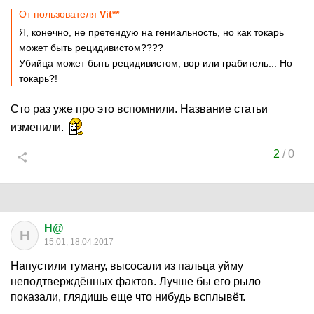
От пользователя
Vit**
Я, конечно, не претендую на гениальность, но как токарь
может быть рецидивистом????
Убийца может быть рецидивистом, вор или грабитель... Но
токарь?!
Сто раз уже про это вспомнили. Название статьи
изменили.
2
/
0
H@
H
15:01, 18.04.2017
Напустили туману, высосали из пальца уйму
неподтверждённых фактов. Лучше бы его рыло
показали, глядишь еще что нибудь всплывёт.