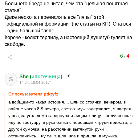
Большего бреда не читал, чем эта "цельная понятная
статья".
Даже неохота перечислять все "ляпы" этой
"официальной информации" (не статьи из КП). Она вся
- один большой "ляп".
Короче - колют терпилу, а настоящий душегуб гуляет на
свободе.
6
/
4
She (
ипотечница
)
S
14:24, 18.04.2017
От пользователя
ptktyfz
а вобщем-то какая история.... шли со стоянки, вечером, в
районе часов 8-9 вечера, светло. муж задержался, я вперед
ушла, за угол дома завернула и лицом к лицу... получилось я
иду по тротуару, в руке банка с порошком к груди прижата, в
другой сумочка, на расстоянии вытянутой руки
остановились... ну т.е. я шла шла и пришла. в мужика.