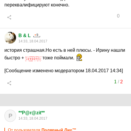
переквалифицируют конечно.
0
B & L
14:33, 18.04.2017
история страшная.Но есть в ней плюсы. - Ирину нашли
быстро +
тоже поймали.
[Сообщение изменено модератором 18.04.2017 14:34]
1
/
2
**P@r@zit**
P
14:33, 18.04.2017
От пользователя
Полярный Лис™