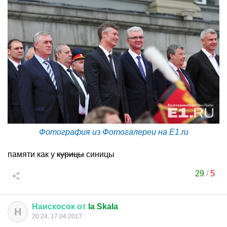
Фотография из Фотогалереи на E1.ru
памяти как у
курицы
синицы
29
/
5
Наискосок
от
la Skala
Н
20:24, 17.04.2017