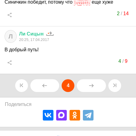
Синичкин победит, потому что
еще хуже
2
/
14
Ли
Сицын
Л
20:25, 17.04.2017
В добрый путь!
4
/
9
4
Поделиться