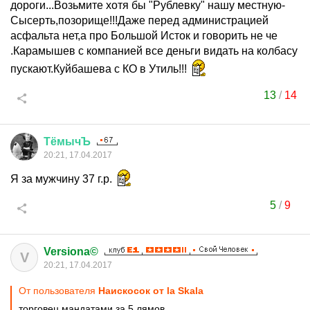
дороги...Возьмите хотя бы "Рублевку" нашу местную-
Сысерть,позорище!!!Даже перед администрацией
асфальта нет,а про Большой Исток и говорить не че
.Карамышев с компанией все деньги видать на колбасу
пускают.Куйбашева с КО в Утиль!!!
13
/
14
ТёмычЪ
20:21, 17.04.2017
Я за мужчину 37 г.р.
5
/
9
Versiona©
V
20:21, 17.04.2017
От пользователя
Наискосок от la Skala
торговец мандатами за 5 лямов