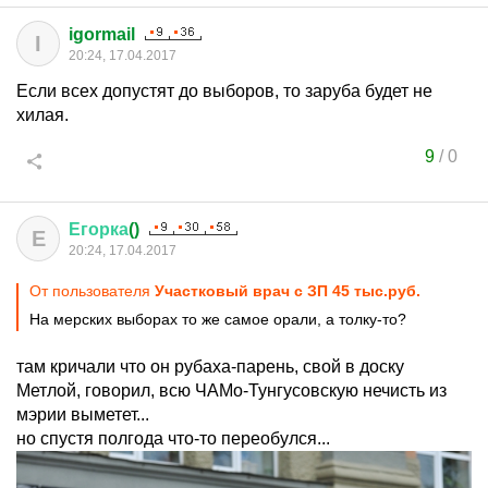
igormail
I
20:24, 17.04.2017
Если всех допустят до выборов, то заруба будет не
хилая.
9
/
0
Егорка
()
Е
20:24, 17.04.2017
От пользователя
Участковый врач с ЗП 45 тыс.руб.
На мерских выборах то же самое орали, а толку-то?
там кричали что он рубаха-парень, свой в доску
Метлой, говорил, всю ЧАМо-Тунгусовскую нечисть из
мэрии выметет...
но спустя полгода что-то переобулся...