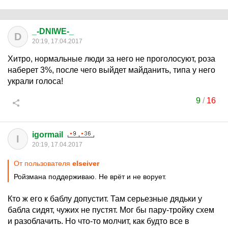
_-DNIWE-_
D
20:19, 17.04.2017
Хитро, нормальные люди за него не проголосуют, роза
наберет 3%, после чего выйдет майданить, типа у него
украли голоса!
9
/
16
igormail
I
20:19, 17.04.2017
От пользователя
elseiver
Ройзмана поддерживаю. Не врёт и не ворует.
Кто ж его к баблу допустит. Там серьезные дядьки у
бабла сидят, чужих не пустят. Мог бы пару-тройку схем
и разоблачить. Но что-то молчит, как будто все в