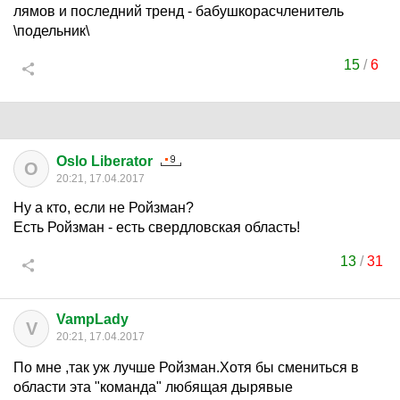
лямов и последний тренд - бабушкорасчленитель
\подельник\
15
/
6
Oslo Liberator
O
20:21, 17.04.2017
Ну а кто, если не Ройзман?
Есть Ройзман - есть свердловская область!
13
/
31
VampLady
V
20:21, 17.04.2017
По мне ,так уж лучше Ройзман.Хотя бы смениться в
области эта "команда" любящая дырявые