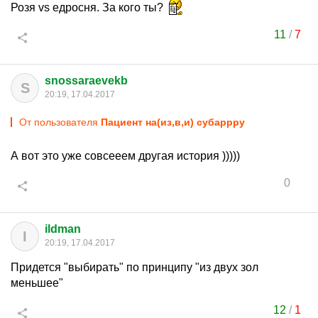
Розя vs едросня. За кого ты?
11
/
7
snossaraevekb
S
20:19, 17.04.2017
От пользователя
Пациент на(из,в,и) субаррру
А вот это уже совсееем другая история )))))
0
ildman
I
20:19, 17.04.2017
Придется "выбирать" по принципу "из двух зол
меньшее"
12
/
1