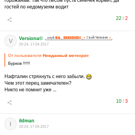
горожанам. Так что лесом пусть синичек кормит, да
гостей по недомузеям водит
22
/
2
Versiona©
V
20:24, 17.04.2017
От пользователя
Нежданный метеорит
Бурков !!!!!!
Нафталин стряхнуть с него забыли.
Чем этот перец замечателен?
Никто не помнит уже ...
10
/
3
ildman
I
20:24, 17.04.2017