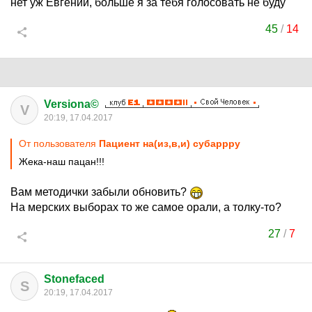
нет уж Евгений, больше я за тебя голосовать не буду
45
/
14
Versiona©
V
20:19, 17.04.2017
От пользователя
Пациент на(из,в,и) субаррру
Жека-наш пацан!!!
Вам методички забыли обновить?
На мерских выборах то же самое орали, а толку-то?
27
/
7
Stonefaced
S
20:19, 17.04.2017