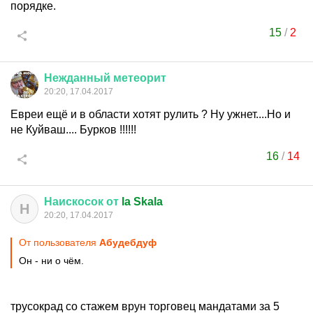
порядке.
15
/
2
Нежданный
метеорит
20:20, 17.04.2017
Евреи ещё и в области хотят рулить ? Ну ужнет....Но и
не Куйваш.... Бурков !!!!!!
16
/
14
Наискосок
от
la Skala
Н
20:20, 17.04.2017
От пользователя
Абудебдуф
Он - ни о чём.
трусокрад со стажем врун торговец мандатами за 5