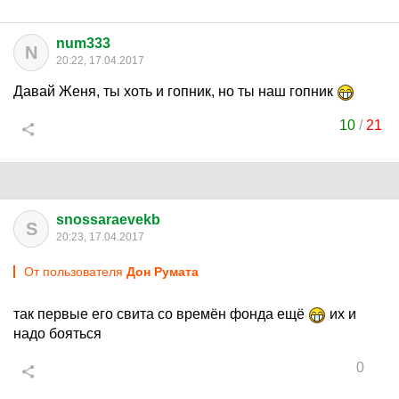
num333
N
20:22, 17.04.2017
Давай Женя, ты хоть и гопник, но ты наш гопник
10
/
21
snossaraevekb
S
20:23, 17.04.2017
От пользователя
Дон Руматa
так первые его свита со времён фонда ещё
их и
надо бояться
0