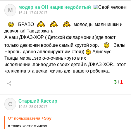
модер
на
ОН
нацик
недобитый
М
16:41, 17.04.2017
БРАВО
молодцы мальчишки и
девчонки! Так держать !
А наш ДЖАЗ-ХОР ( Детской филармонии )где поют
только девчонки вообще самый крутой хор.
Залы
Европы давно аплодируют им стоя))
Адиемус,
Танцы мира ..это о-о-очень круто в их
исполнении..приводите своих детей в ДЖАЗ-ХОР... этот
коллектив эта целая жизнь для вашего ребенка..
3
/
1
Старший
Кассир
С
19:58, 28.04.2017
От пользователя
+Spy
в таких костюмчиках...