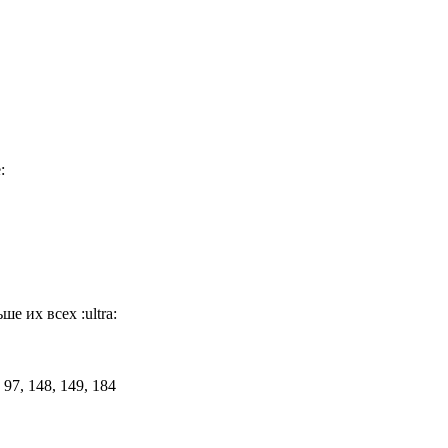
e:
ьше их всех
:ultra: