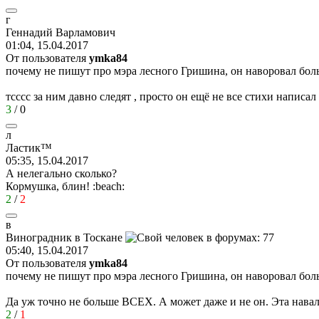
г
Геннадий
Варламович
01:04, 15.04.2017
От пользователя
ymka84
почему не пишут про мэра лесного Гришина, он наворовал бол
тсссс за ним давно следят , просто он ещё не все стихи написа
3
/
0
л
Ластик
™
05:35, 15.04.2017
А нелегально сколько?
Кормушка, блин!
:beach:
2
/
2
в
Виноградник
в
Тоскане
05:40, 15.04.2017
От пользователя
ymka84
почему не пишут про мэра лесного Гришина, он наворовал бол
Да уж точно не больше ВСЕХ. А может даже и не он. Эта нава
2
/
1