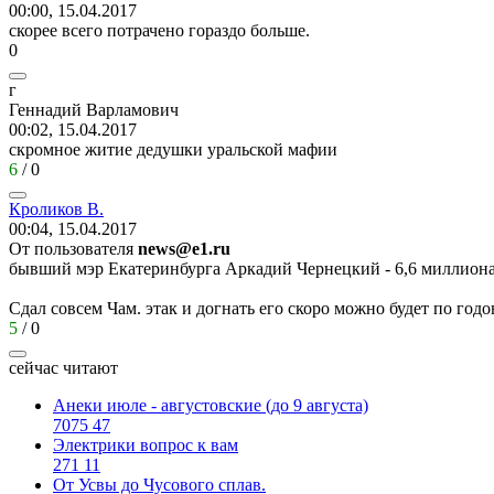
00:00, 15.04.2017
скорее всего потрачено гораздо больше.
0
г
Геннадий
Варламович
00:02, 15.04.2017
скромное житие дедушки уральской мафии
6
/
0
Кроликов
В
.
00:04, 15.04.2017
От пользователя
news@e1.ru
бывший мэр Екатеринбурга Аркадий Чернецкий - 6,6 миллиона
Сдал совсем Чам. этак и догнать его скоро можно будет по год
5
/
0
сейчас читают
Анеки июле - августовские (до 9 августа)
7075
47
Электрики вопрос к вам
271
11
От Усвы до Чусового сплав.