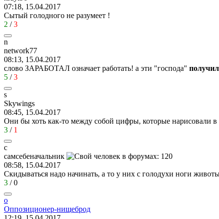
07:18, 15.04.2017
Сытый голодного не разумеет !
2
/
3
n
network77
08:13, 15.04.2017
слово ЗАРАБОТАЛ означает работать! а эти "господа"
получи
5
/
3
s
Skywings
08:45, 15.04.2017
Они бы хоть как-то между собой цифры, которые нарисовали в 
3
/
1
с
самсебеначальник
08:58, 15.04.2017
Скидываться надо начинать, а то у них с голодухи ноги животы
3
/
0
о
Оппозиционер
-
нищеброд
12:19, 15.04.2017