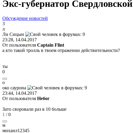
Экс-губернатор Свердловской 
Обсуждение новостей
3
л
Ли
Сицын
23:28, 14.04.2017
От пользователя
Captain Flint
а кто такой тролль в твоем отражении действительности?
ты
0
о
око
саурона
23:44, 14.04.2017
От пользователя
Небог
Зато своровали раз в 10 больше
1
/
0
м
михаил
12345