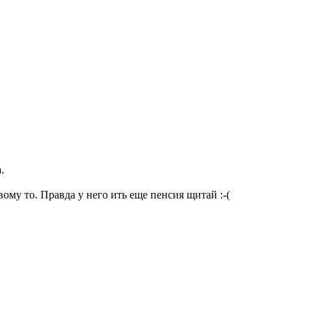
.
овому то. Правда у него ить еще пенсия щитай
:-(