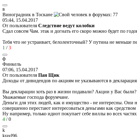
в
Виноградник
в
Тоскане
05:44, 15.04.2017
От пользователя
Cледствие ведут колобки
Сдал совсем Чам. этак и догнать его скоро можно будет по год
Тебя что не устраивает, белоленточный? У путина не меньше пе
1
/
3
ф
Финкель
07:06, 15.04.2017
От пользователя
Пан Щик
Доходы от дивидендов по акциям не указываются в декларациях
Вы декларации хоть раз в жизни подавали? Акции у Вас были? 
Уважаемые господа форумчане.
Деньги для этих людей, как и имущество - не интересны. Они 
совершенно перестают интересоваться деньгами как средством
Ну например, только идиот покупает себе виллы во всех частях
4
/
0
k
krayl96