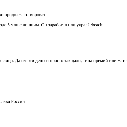
ько продолжают воровать
ходе 5 млн с лишним. Он заработал или украл?
:beach:
те лица. Да им эти деньги просто так дали, типа премий или ма
 слава России