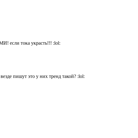
! если тока украсть!!!
:lol:
везде пишут это у них тренд такой?
:lol: