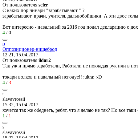
От пользователя
seler
С каких пор чинари "зарабатывают " ?
зарабатывают, врачи, учителя, дальнобойщики. А эти двое тол
Вот интересно - навальный за 2016 год подал декларацию о до
4
/
0
о
Оппозиционер
-
нищеброд
12:21, 15.04.2017
От пользователя
ildar2
Так уж и прямо заработали, Работали не покладая рук или в по
токари волков и навальный негодуе!!
:ultra:
:-D
4
/
3
s
slavavrossii
15:32, 15.04.2017
хочется так же обеднеть, ребят, что я делаю не так? Но все таки
1
/
1
s
slavavrossii
15:33, 15.04.2017