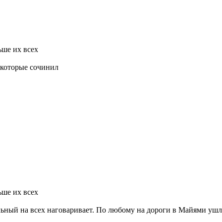
ьше их всех
л которые сочинил
ьше их всех
льный на всех наговаривает. По любому на дороги в Майями ушл