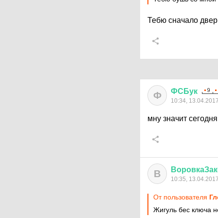
Тебю сначало две
ФСБук
Ф
10:34, 13.04.201
мну значит сегодня
ВоровкаЗак
В
10:35, 13.04.201
От пользователя
Гл
Жигуль бес ключа н