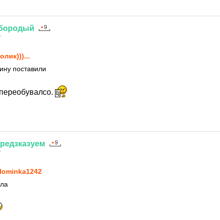
бородый
7
олик)))...
ину поставили
 переобувалсо.
редзказуем
7
lominka1242
ела