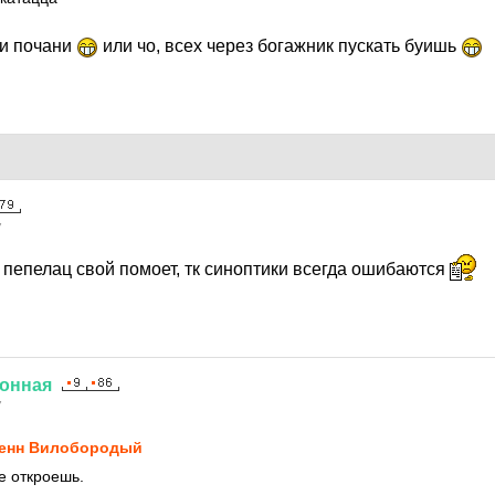
ри почани
или чо, всех через богажник пускать буишь
7
 пепелац свой помоет, тк синоптики всегда ошибаются
онная
7
енн Вилобородый
е откроешь.