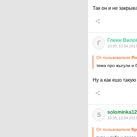
Так он и не закрыв
Гленн
Вило
Г
10:35, 13.04.201
От пользователя
Ро
тема про жыгули и 
Ну а как ешо таку
solominka1
S
10:35, 13.04.201
От пользователя
Кр