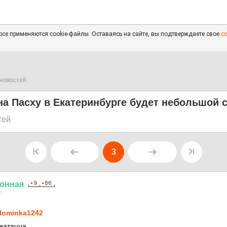
се применяются cookie-файлы. Оставаясь на сайте, вы подтверждаете свое
с
новостей
на Пасху в Екатеринбурге будет небольшой с
тей
3
онная
7
lominka1242
 катацца