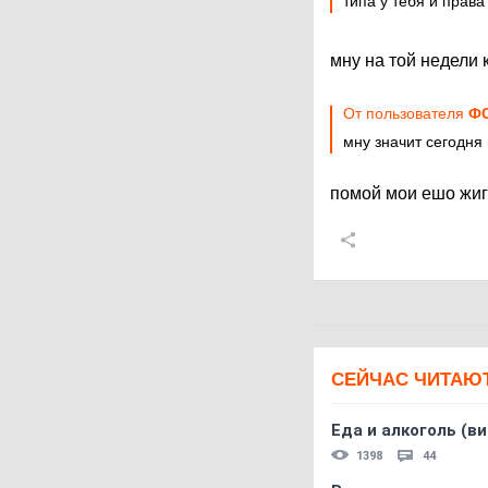
типа у тебя и права
мну на той недели
От пользователя
ФС
мну значит сегодня
помой мои ешо жи
СЕЙЧАС ЧИТАЮ
Еда и алкоголь (в
1398
44