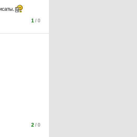
писаты.
1
/
0
2
/
0