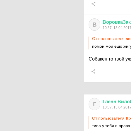
ВоровкаЗак
В
10:37, 13.04.201
От пользователя
so
помой мои ешо жиг
Собакен то твой у
Гленн
Вило
Г
10:37, 13.04.201
От пользователя
Кр
типа у тебя и права