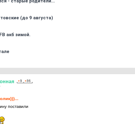
ся - старые родители...
товские (до 9 августа)
FB акб зимой.
тале
онная
7
олик)))...
ину поставили