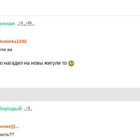
онная
7
lominka1242
ули аа
жо нагадил на новы жигули то
бородый
7
олик)))...
 есть??