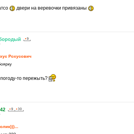
атсо
двери на веревочки привязаны
бородый
7
хус Рохусович
боярку
ю погоду-то пережыть?
242
7
олик)))...