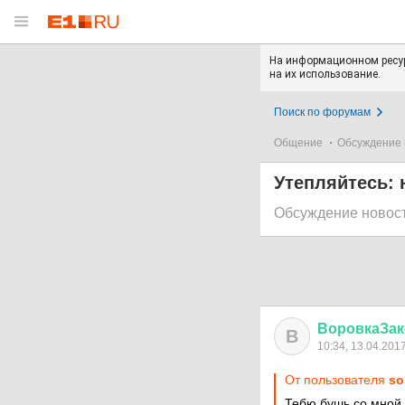
На информационном ресур
на их использование.
Поиск по форумам
Общение
Обсуждение 
Утепляйтесь: 
Обсуждение новос
ВоровкаЗак
В
10:34, 13.04.201
От пользователя
so
Тебю бушь со мной