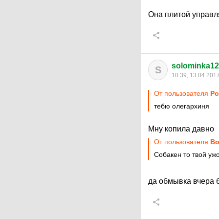
Она плитой управл
solominka1
S
10:39, 13.04.201
От пользователя
Ро
тебю олегархиня
Мну копила давно
От пользователя
Во
Собакен то твой уж
да обмывка вчера