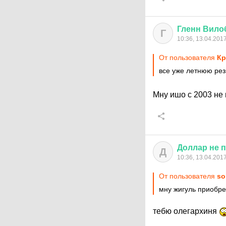
Гленн
Вило
Г
10:36, 13.04.201
От пользователя
Кр
все уже летнюю рез
Мну ишо с 2003 не
Доллар
не
п
Д
10:36, 13.04.201
От пользователя
so
мну жигуль приобр
тебю олегархиня