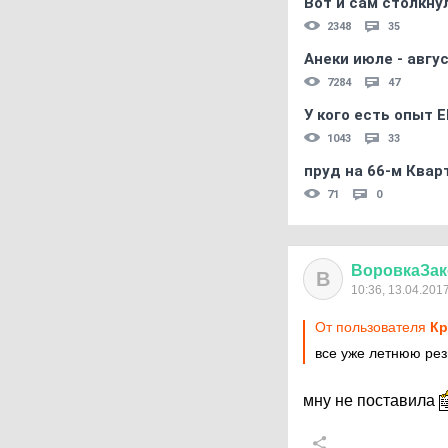
Вот и сам столкнул
2348
35
Анеки июле - авгус
7284
47
У кого есть опыт E
1043
33
пруд на 66-м Квар
71
0
ВоровкаЗак
В
10:36, 13.04.201
От пользователя
Кр
все уже летнюю рез
мну не поставила