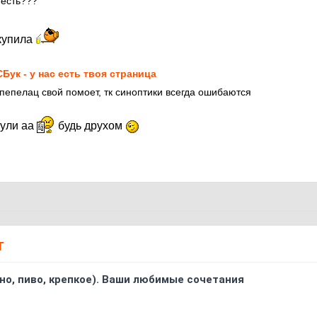
 есть???
 купила
Бук - у нас есть твоя страница
 пепелац свой помоет, тк синоптики всегда ошибаются
гули аа
будь друхом
Т
ино, пиво, крепкое). Ваши любимые сочетания