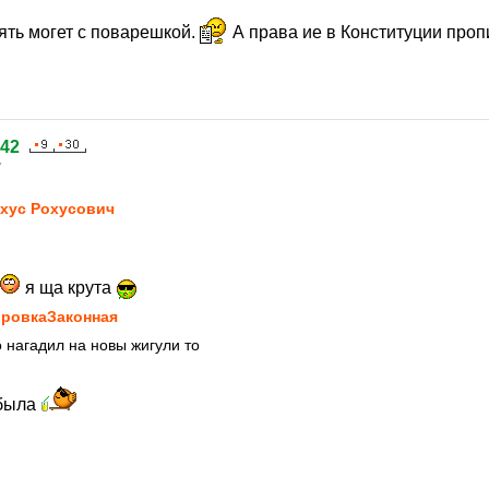
ять могет с поварешкой.
А права ие в Конституции про
242
7
хус Рохусович
я ща крута
ровкаЗаконная
о нагадил на новы жигули то
 была