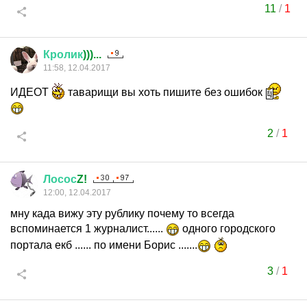
11
/
1
Кролик
)))...
11:58, 12.04.2017
ИДЕОТ
таварищи вы хоть пишите без ошибок
2
/
1
Лосос
Z!
12:00, 12.04.2017
мну када вижу эту рублику почему то всегда
вспоминается 1 журналист......
одного городского
портала екб ...... по имени Борис .......
3
/
1