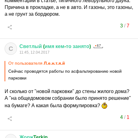
Комментарии в статье, типичного леворульного дауна.
Причина в прокладке, а не в авто. И газоны, это газоны,
а не грунт за бордюром.
3
/
7
Светлый
(
имя
кем
-
то
занято
)
С
11:45, 12.04.2017
От пользователя
Л.е.н.т.я.й
Сейчас проводятся работы по асфальтированию новой
парковки
И сколько от "новой парковки" до стены жилого дома?
А "на общедомовом собрании было принято решение"
на бумаге? А какая была формулировка?
4
/
1
Жорж
Terkin