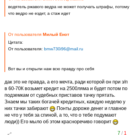
водятель ржавого ведра не может получать штрафы, потому
что ведро не ездит, а стаж идет
От пользователя
Милый Енот
Цитата:
От пользователя:
bmw730i96@mail.ru
Вот вы и открыли нам всю правду про себя
дак это не правда, а его мечта, ради которой он при з/п
в 60-70К возьмет кредит на 2500ляма и будет потом по
подземкам от судебных приставов тачку прятать.
Знаем мы таких богачей кредитных, каждую неделю у
них тачки забирают
Понты дороже денег и главное
не что у тебя за спиной, а то, что о тебе подумают
люди)) Его мыло об этом красноречиво говорит
7
/
1