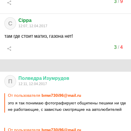
3
/
9
Cippa
C
12:07, 12.04.2017
там где стоит матиз, газона нет!
3
/
4
Полведра
Изумрудов
П
12:11, 12.04.2017
От пользователя
bmw730i96@mail.ru
это я так понимаю фотографируют общипены пешики ни где
не работающие, с завистью смотрящие на автолюбителей
От пользователя
bmw730i96@mail.ru