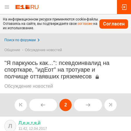
На информационном ресурсе применяются cookie-файлы.
Согласен
Оставаясь на сайте, вы подтверждаете свое
согласие
на
их использование.
Поиск по форумам
Общение
Обсуждение новостей
"Я паркуюсь как...": псевдоинвалид на
спорткаре, "идЕот" на тротуаре и
полчище оттаявших гряземесов
Обсуждение новостей
2
Л
.
е
.
н
.
т
.
я
.
й
Л
11:42, 12.04.2017