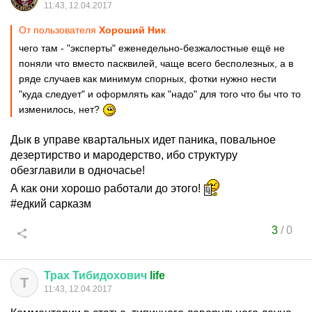
11:43, 12.04.2017
От пользователя
Хороший Ник
чего там - "эксперты" еженедельно-безжалостные ещё не
поняли что вместо пасквилей, чаще всего бесполезных, а в
ряде случаев как минимум спорных, фотки нужно нести
"куда следует" и оформлять как "надо" для того что бы что то
изменилось, нет?
Дык в управе квартальных идет паника, повальное
дезертирство и мародерство, ибо структуру
обезглавили в одночасье!
А как они хорошо работали до этого!
#едкий сарказм
3
/
0
Трах
Тибидохович
life
Т
11:43, 12.04.2017