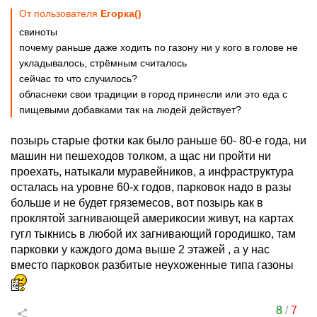
От пользователя
Егорка()
свиноты
почему раньше даже ходить по газону ни у кого в голове не
укладывалось, стрёмным считалось
сейчас то что случилось?
обласнеки свои традиции в город принесли или это еда с
пищевыми добавками так на людей действует?
позырь старые фотки как было раньше 60- 80-е года, ни
машин ни пешеходов толком, а щас ни пройти ни
проехать, натыкали муравейников, а инфраструктура
осталась на уровне 60-х годов, парковок надо в разы
больше и не будет гряземесов, вот позырь как в
проклятой загнивающей америкосии живут, на картах
гугл тыкнись в любой их загнивающий городишко, там
парковки у каждого дома выше 2 этажей , а у нас
вместо парковок разбитые неухоженные типа газоны
8
/
7