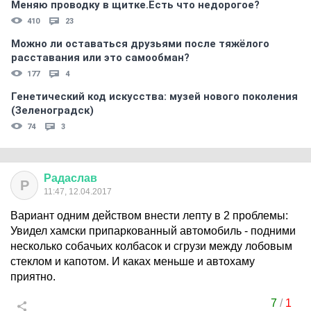
Меняю проводку в щитке.Есть что недорогое?
410
23
Можно ли оставаться друзьями после тяжёлого
расставания или это самообман?
177
4
Генетический код искусства: музей нового поколения
(Зеленоградск)
74
3
Радаслав
Р
11:47, 12.04.2017
Вариант одним действом внести лепту в 2 проблемы:
Увидел хамски припаркованный автомобиль - подними
несколько собачьих колбасок и сгрузи между лобовым
стеклом и капотом. И каках меньше и автохаму
приятно.
7
/
1