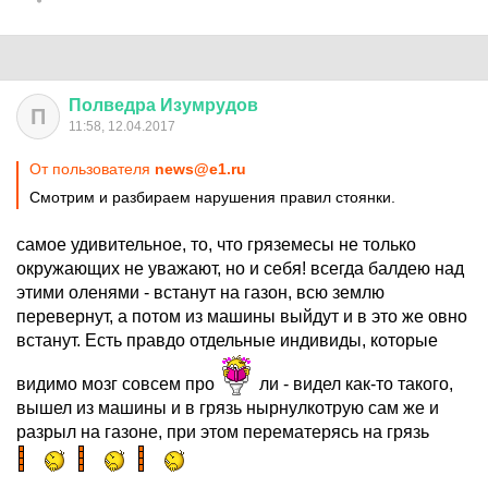
Полведра
Изумрудов
П
11:58, 12.04.2017
От пользователя
news@e1.ru
Смотрим и разбираем нарушения правил стоянки.
самое удивительное, то, что гряземесы не только
окружающих не уважают, но и себя! всегда балдею над
этими оленями - встанут на газон, всю землю
перевернут, а потом из машины выйдут и в это же овно
встанут. Есть правдо отдельные индивиды, которые
видимо мозг совсем про
ли - видел как-то такого,
вышел из машины и в грязь нырнулкотрую сам же и
разрыл на газоне, при этом перематерясь на грязь