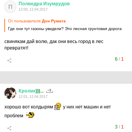
Полведра
Изумрудов
П
12:00, 12.04.2017
От пользователя
Дон Руматa
Где они тут газоны увидели? Это лесная грунтовая дорога
свинякам дай волю, дак они весь город в лес
превратят!
6
/
1
Кролик
)))...
12:01, 12.04.2017
хорошо вот колдырям
у них нет машин и нет
проблем
3
/
1