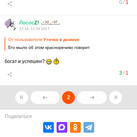
0
/
1
Лосос
Z!
12:14, 12.04.2017
От пользователя
Уточка в домике
Его мыло об этом красноречиво говорит
богат и успешен?
3
/
1
2
Поделиться