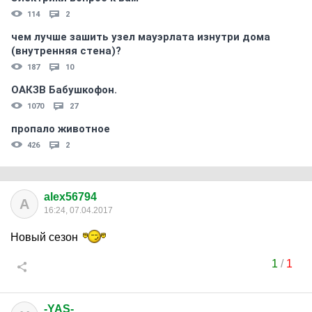
114
2
чем лучше зашить узел мауэрлата изнутри дома
(внутренняя стена)?
187
10
ОАКЗВ Бабушкофон.
1070
27
пропало животное
426
2
alex56794
A
16:24, 07.04.2017
Новый сезон
1
/
1
-YAS-