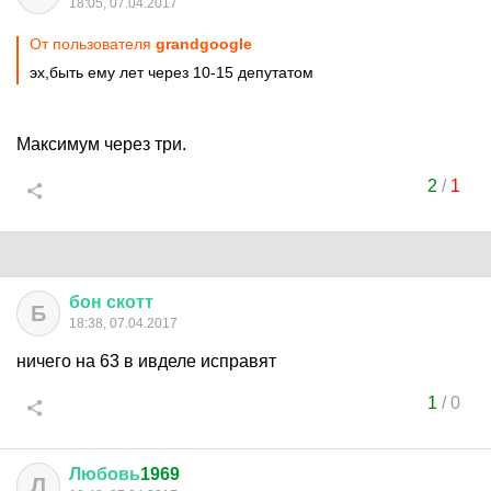
18:05, 07.04.2017
От пользователя
grandgoogle
эх,быть ему лет через 10-15 депутатом
Максимум через три.
2
/
1
бон
скотт
Б
18:38, 07.04.2017
ничего на 63 в ивделе исправят
1
/
0
Любовь
1969
Л