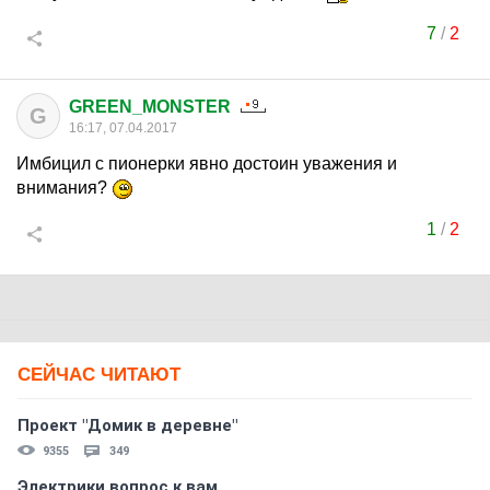
7
/
2
GREEN_MONSTER
G
16:17, 07.04.2017
Имбицил с пионерки явно достоин уважения и
внимания?
1
/
2
СЕЙЧАС ЧИТАЮТ
Проект "Домик в деревне"
9355
349
Электрики вопрос к вам