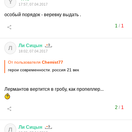
Y
17:57, 07.04.2017
особый порядок - веревку выдать .
1
/
1
Ли
Сицын
Л
18:02, 07.04.2017
От пользователя
Chemist77
герои современности. россия 21 век
Лермантов вертится в гробу, как пропеллер...
2
/
1
Ли
Сицын
Л