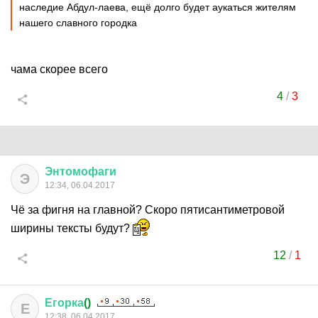
наследие Абдул-лаева, ещё долго будет аукаться жителям
нашего славного городка
чама скорее всего
4
/
3
Энтомофаги
Э
12:34, 06.04.2017
Чё за фигня на главной? Скоро пятисантиметровой
ширины тексты будут?
12
/
1
Егорка
()
Е
12:38, 06.04.2017