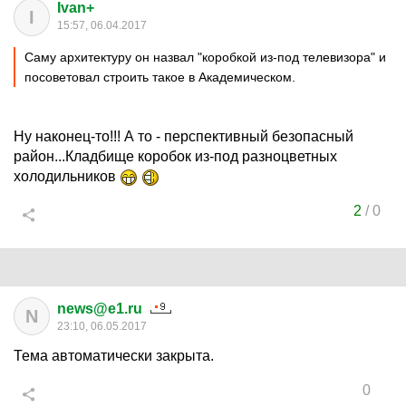
Ivan+
I
15:57, 06.04.2017
Саму архитектуру он назвал "коробкой из-под телевизора" и
посоветовал строить такое в Академическом.
Ну наконец-то!!! А то - перспективный безопасный
район...Кладбище коробок из-под разноцветных
холодильников
2
/
0
news@e1.ru
N
23:10, 06.05.2017
Тема автоматически закрыта.
0