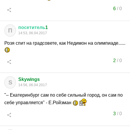
6
/
0
посетитель
1
П
14:53, 06.04.2017
Розя спит на градсовете, как Недимон на олимпиаде......
2
/
0
Skywings
S
14:56, 06.04.2017
"– Екатеринбург сам по себе сильный город, он сам по
себе управляется" - Е.Ройзман
3
/
0