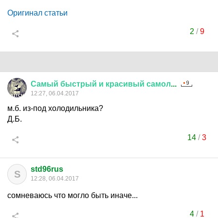
Оригинал статьи
2
/
9
Самый
быстрый
и
красивый
самол
...
12:27, 06.04.2017
м.б. из-под холодильника?
Д.Б.
14
/
3
std96rus
S
12:28, 06.04.2017
сомневаюсь что могло быть иначе...
4
/
1