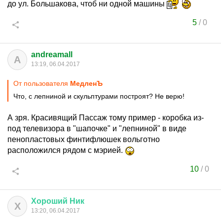
до ул. Большакова, чтоб ни одной машины
5
/
0
andreamall
A
13:19, 06.04.2017
От пользователя
МедленЪ
Что, с лепниной и скульптурами построят? Не верю!
А зря. Красивящий Пассаж тому пример - коробка из-
под телевизора в "шапочке" и "лепниной" в виде
пенопластовых финтифлюшек вольготно
расположился рядом с мэрией.
10
/
0
Хороший
Ник
Х
13:20, 06.04.2017