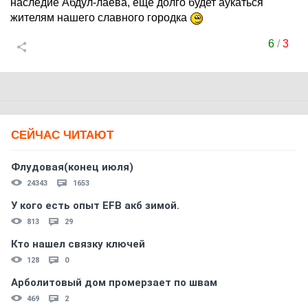
наследие Абдул-лаева, ещё долго будет аукаться
жителям нашего славного городка
6
/
3
СЕЙЧАС ЧИТАЮТ
Флудовая(конец июля)
24343
1653
У кого есть опыт EFB акб зимой.
813
29
Кто нашел связку ключей
128
0
Арболитовый дом промерзает по швам
469
2