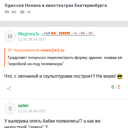
Одиссея Нолана в кинотеатрах Екатеринбурга
292
16
МедленЪ
М
12:30, 06.04.2017
От пользователя
news@e1.ru
Градсовет попросил пересмотреть форму здания, назвав её
"коробкой из-под телевизора".
Что, с лепниной и скульптурами построят? Не верю!
6
/
2
seler
S
12:31, 06.04.2017
У валерика опять бабки появились!? а как же
недострой "опера" ?