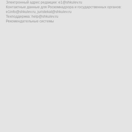
Электронный адрес редакции:
e1@shkulev.ru
Контактные данные для Роскомнадзора и государственных органов:
e1info@shkulev.ru
,
juristekat@shkulev.ru
Техподдержка:
help@shkulev.ru
Рекомендательные системы