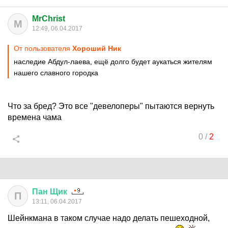
MrChrist
M
12:49, 06.04.2017
От пользователя
Хороший Ник
наследие Абдул-лаева, ещё долго будет аукаться жителям
нашего славного городка
Что за бред? Это все "девелоперы" пытаются вернуть
времена чама
0
/
2
Пан
Щик
П
13:11, 06.04.2017
Шейнкмана в таком случае надо делать пешеходной,