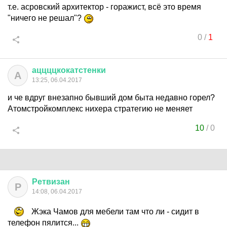
т.е. асровский архитектор - горажист, всё это время
"ничего не решал"?
0
/
1
аццццкокатстенки
А
13:25, 06.04.2017
и че вдруг внезапно бывший дом быта недавно горел?
Атомстройкомплекс нихера стратегию не меняет
10
/
0
Ретвизан
Р
14:08, 06.04.2017
Жэка Чамов для мебели там что ли - сидит в
телефон пялится...