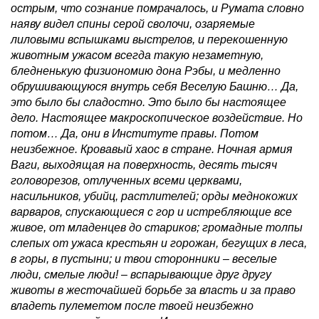
острым, что сознание помрачалось, и Румата словно
наяву видел спины серой сволочи, озаряемые
лиловыми вспышками выстрелов, и перекошенную
животным ужасом всегда такую незаметную,
бледненькую физиономию дона Рэбы, и медленно
обрушивающуюся внутрь себя Веселую Башню… Да,
это было бы сладостно. Это было бы настоящее
дело. Настоящее макроскопическое воздействие. Но
потом… Да, они в Институте правы. Потом
неизбежное. Кровавый хаос в стране. Ночная армия
Ваги, выходящая на поверхность, десять тысяч
головорезов, отлученных всеми церквами,
насильников, убийц, растлителей; орды меднокожих
варваров, спускающиеся с гор и истребляющие все
живое, от младенцев до стариков; громадные толпы
слепых от ужаса крестьян и горожан, бегущих в леса,
в горы, в пустыни; и твои сторонники – веселые
люди, смелые люди! – вспарывающие друг другу
животы в жесточайшей борьбе за власть и за право
владеть пулеметом после твоей неизбежно