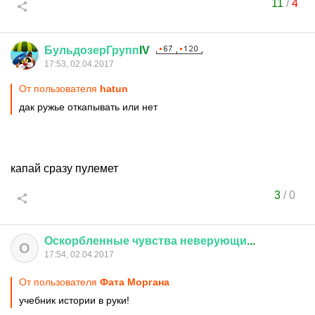
11
/
4
БульдозерГрупп
IV
17:53, 02.04.2017
От пользователя
hatun
дак ружье откапывать или нет
капай сразу пулемет
3
/
0
Оскорбленные
чувства
неверующи
...
О
17:54, 02.04.2017
От пользователя
Фата Моргана
учебник истории в руки!