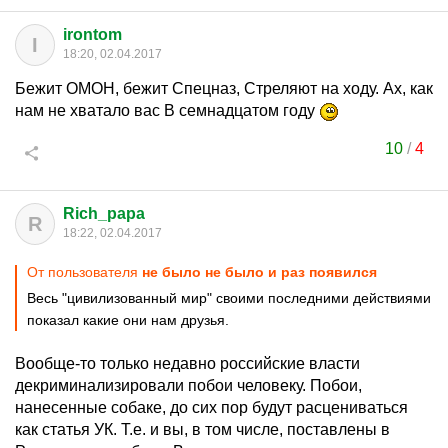
irontom
I
18:20, 02.04.2017
Бежит ОМОН, бежит Спецназ, Стреляют на ходу. Ах, как
нам не хватало вас В семнадцатом году
10
/
4
Rich_papa
R
18:22, 02.04.2017
От пользователя
не было не было и раз появился
Весь "цивилизованный мир" своими последними действиями
показал какие они нам друзья.
Вообще-то только недавно российские власти
декриминализировали побои человеку. Побои,
нанесенные собаке, до сих пор будут расцениваться
как статья УК. Т.е. и вы, в том числе, поставлены в