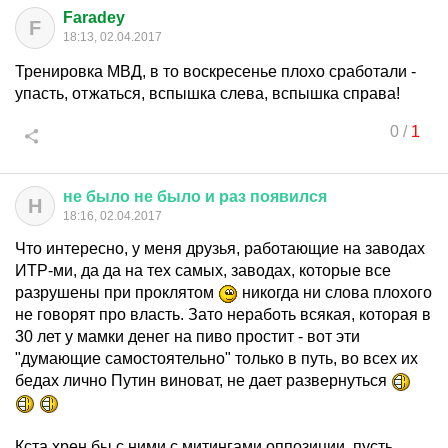
Faradey
F
18:13, 02.04.2017
Тренировка МВД, в то воскресенье плохо сработали -
упасть, отжаться, вспышка слева, вспышка справа!
0
/
1
не
было
не
было
и
раз
появился
Н
18:16, 02.04.2017
Что интересно, у меня друзья, работающие на заводах
ИТР-ми, да да на тех самых, заводах, которые все
разрушены при проклятом
никогда ни слова плохого
не говорят про власть. Зато неработь всякая, которая в
30 лет у мамки денег на пиво простит - вот эти
"думающие самостоятельно" только в путь, во всех их
бедах лично Путин виноват, не дает развернуться
Кста хрен бы с ними с митингами оппозиции, пусть