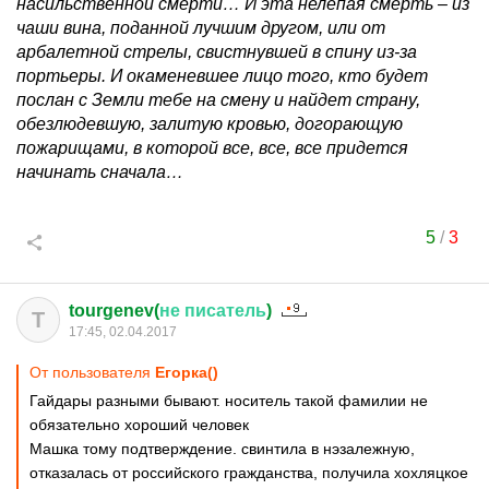
насильственной смерти… И эта нелепая смерть – из
чаши вина, поданной лучшим другом, или от
арбалетной стрелы, свистнувшей в спину из-за
портьеры. И окаменевшее лицо того, кто будет
послан с Земли тебе на смену и найдет страну,
обезлюдевшую, залитую кровью, догорающую
пожарищами, в которой все, все, все придется
начинать сначала…
5
/
3
tourgenev(
не
писатель
)
T
17:45, 02.04.2017
От пользователя
Егорка()
Гайдары разными бывают. носитель такой фамилии не
обязательно хороший человек
Машка тому подтверждение. свинтила в нэзалежную,
отказалась от российского гражданства, получила хохляцкое