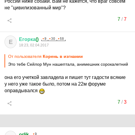
России ниже собаки. Вам не кажется, что враг совсем
не "цивилизованный мир"?
7
/
7
Егорка
()
Е
18:23, 02.04.2017
От пользователя
Корень в изгнании
Это тебе Сейлор Мун нашептала, анимешник сорокалетний
она его учеткой завладела и пишет тут гадости всякие
у него уже такое было, потом на 22м форуме
оправдывался
7
/
3
orlik