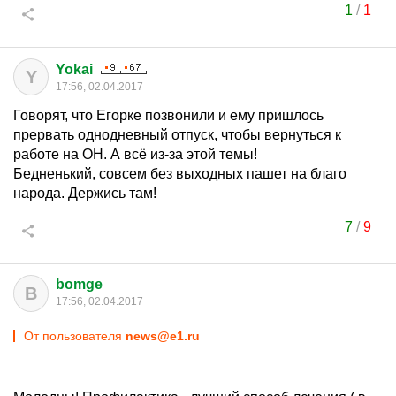
1
/
1
Yokai
Y
17:56, 02.04.2017
Говорят, что Егорке позвонили и ему пришлось
прервать однодневный отпуск, чтобы вернуться к
работе на ОН. А всё из-за этой темы!
Бедненький, совсем без выходных пашет на благо
народа. Держись там!
7
/
9
bomge
B
17:56, 02.04.2017
От пользователя
news@e1.ru