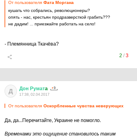
От пользователя
Фата Моргана
кушать что собрались, революционеры?
опять - нас, крестьян продразверсткой грабить???
не дадим! ... приезжайте работать на село!
- Племянница Ткачёва?
2
/
3
Дон
Румат
a
Д
17:38, 02.04.2017
От пользователя
Оскорбленные чувства неверующих
Да, да...Перечитайте, Украине не помогло.
Временами это ощущение становилось таким