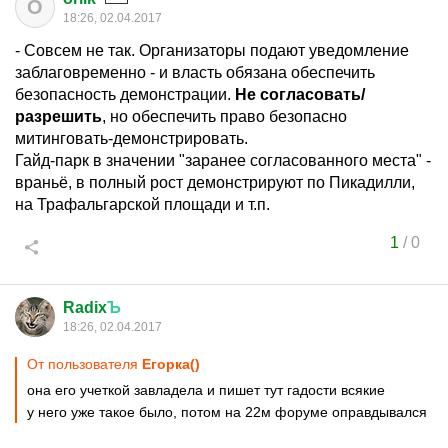
O
18:26, 02.04.2017
- Совсем не так. Организаторы подают уведомление
заблаговременно - и власть обязана обеспечить
безопасность демонстрации.
Не согласовать/
разрешить
, но обеспечить право безопасно
митинговать-демонстрировать.
Гайд-парк в значении "заранее согласованного места" -
враньё, в полный рост демонстрируют по Пикадилли,
на Трафальгарской площади и т.п.
1
/
0
Radix
Ъ
18:26, 02.04.2017
От пользователя
Егорка()
она его учеткой завладела и пишет тут гадости всякие
у него уже такое было, потом на 22м форуме оправдывался