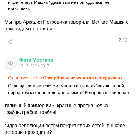
и где теперь Машка? даже там не пригодилась, не
прижилась
Мы про Аркадия Петровича говорили. Всякие Машки с
ним рядом не стояли.
2
/
0
Фата
Моргана
Ф
17:46, 02.04.2017
От пользователя
Оскорбленные чувства неверующих
Спрошу прямым текстом: много ли ты надубасишь, герой,
перед тем как тебе голову проломят? Контрреволюционер )
типичный пример КиБ. красные против белых!....
грабли, грабли, грабли!
гидра революции потом пожрет своих детей! в школе
историю проходили?