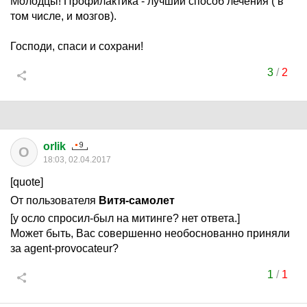
Молодцы! Профилактика - лучший способ лечения ( в
том числе, и мозгов).
Господи, спаси и сохрани!
3
/
2
orlik
O
18:03, 02.04.2017
[quote]
От пользователя
Витя-самолет
[у осло спросил-был на митинге? нет ответа.]
Может быть, Вас совершенно необоснованно приняли
за agent-provocateur?
1
/
1