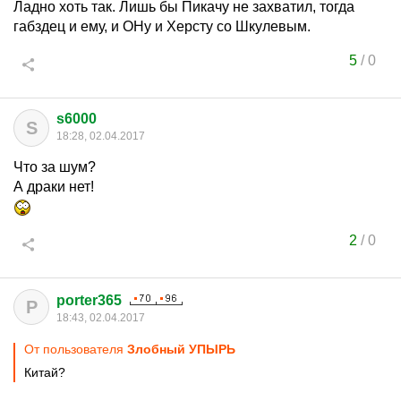
Ладно хоть так. Лишь бы Пикачу не захватил, тогда
габздец и ему, и ОНу и Херсту со Шкулевым.
5
/
0
s6000
S
18:28, 02.04.2017
Что за шум?
А драки нет!
2
/
0
porter365
P
18:43, 02.04.2017
От пользователя
Злобный УПЫРЬ
Китай?